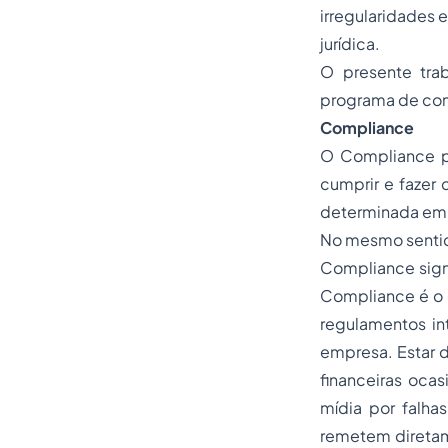
irregularidades 
jurídica.
O presente tra
programa de
co
Compliance
O
Compliance
p
cumprir e fazer 
determinada emp
No mesmo sentido
Compliance signi
Compliance é o d
regulamentos in
empresa. Estar 
financeiras oca
mídia por falha
remetem diretame