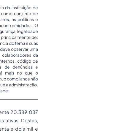
a da instituição de
 como conjunto de
res, as políticas e
inconformidades. O
gurança, legalidade
 principalmente de:
tância do tema e suas
o deve observar uma
s colaboradores da
nternos, código de
is de denúncias e
stá mais no que o
m, o compliance não
ue a administração,
dade.
mente 20.389.087
s ativas. Destas,
nta e dois mil e