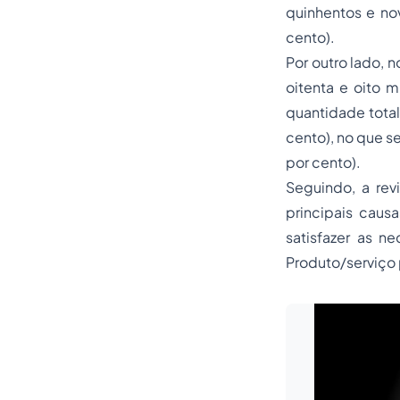
quinhentos e no
cento).
Por outro lado, 
oitenta e oito 
quantidade total
cento), no que se
por cento).
Seguindo, a rev
principais caus
satisfazer as n
Produto/serviço p