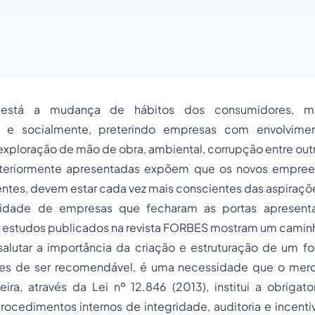
 está a mudança de hábitos dos consumidores, ma
 e socialmente, preterindo empresas com envolvime
exploração de mão de obra, ambiental, corrupção entre out
nteriormente apresentadas expõem que os novos empre
entes, devem estar cada vez mais conscientes das aspiraç
idade de empresas que fecharam as portas apresent
os estudos publicados na revista FORBES mostram um camin
 salutar a importância da criação e estruturação de um f
tes de ser recomendável, é uma necessidade que o merc
leira, através da Lei nº 12.846 (2013), institui a obrigat
ocedimentos internos de integridade, auditoria e incenti