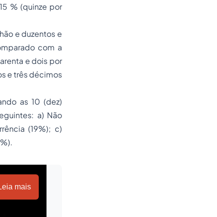
15 % (quinze por
lhão e duzentos e
 comparado com a
renta e dois por
ros e três décimos
ando as 10 (dez)
eguintes: a) Não
rência (19%); c)
4%).
Leia mais