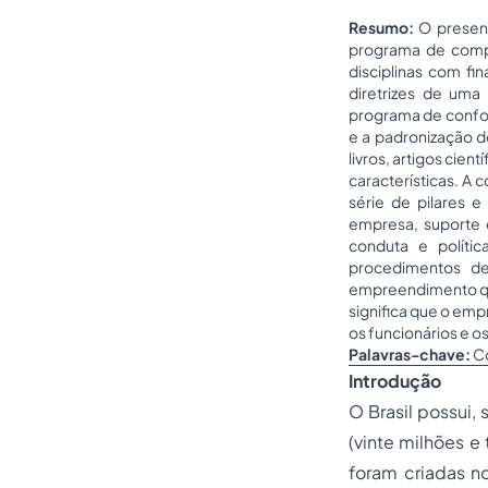
Resumo:
O present
programa de comp
disciplinas com fi
diretrizes de uma
programa de confor
e a padronização d
livros, artigos cien
características. A
série de pilares 
empresa, suporte 
conduta e políti
procedimentos de
empreendimento que
significa que o em
os funcionários e 
Palavras-chave:
C
Introdução
O Brasil possui
(vinte milhões e
foram criadas n