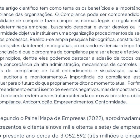
e artigo científico tem como tema os os benefícios e a importânci
liance das organizações. O Compliance pode ser compreendido
nalidade de cumprir e fazer cumprir as normas legais e regulamenta
 determinada empresa, buscando detectar e evitar desvios ou 
midade objetiva instituir em uma organização procedimentos de se
os processos. Realizou-se ampla pesquisa bibliográfica, constituída
tíficos, sites da internet, monografias, procurando evidenciar a impor
 conclusão é que o programa de compliance para ser eficaz e efetiv
e princípios, dentre eles podemos destacar a adesão de todos o
e concordância da alta administração, mecanismos de controles i
cas de compliance de fácil entendimento e visualização, cana
 auditoria e monitoramento.A importância do compliance e
r para o futuro do que propriamente dito no momento atual. Por fi
preendimento estará isento de eventos negativos, mas demonstram q
os fornecedores têm uma estrutura antenada com os valores de probi
ompliance. Anticorrupção. Empreendimentos. Conformidade.
, segundo o Painel Mapa de Empresas (2022), aproximada
 trezentos e oitenta e nove mil e oitenta e sete) de empresa
o presente ano cerca de 3.052.592 (três milhões e cinque