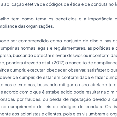
e a aplicação efetiva de códigos de ética e de conduta no
balho tem como tema os benefícios e a importância da
mpliance
das organizações.
ode ser compreendido como conjunto de disciplinas co
cumprir as normas legais e regulamentares, as políticas e 
resa, buscando detectar e evitar desvios ou inconformida
, pondera Azevedo et al. (2017) o conceito de
complianc
fica cumprir, executar, obedecer, observar, satisfazer o que
ever de cumprir, de estar em conformidade e fazer cumprir 
ternos e externos, buscando mitigar o risco atrelado à 
de acordo com o que é estabelecido pode resultar na dimi
sionadas por fraudes, ou perda de reputação devido a c
s no cumprimento de leis ou códigos de conduta. Os ri
nte aos acionistas e clientes, pois eles vislumbram a or