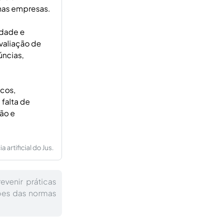
 nas empresas.
idade e
valiação de
úncias,
cos,
 falta de
ão e
artificial do Jus.
venir práticas
ções das normas