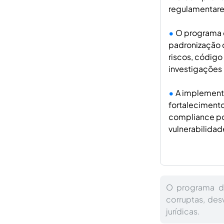
regulamentare
O programa d
padronização d
riscos, código
investigações 
A implement
fortalecimento
compliance pod
vulnerabilidad
O programa de
corruptas, des
jurídicas.