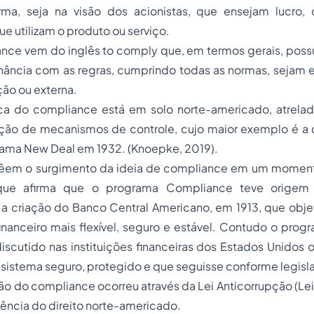
ma, seja na visão dos acionistas, que ensejam lucro,
e utilizam o produto ou serviço.
ance
vem do inglês
to comply
que, em termos gerais, possu
nância com as regras, cumprindo todas as normas, sejam e
ção ou externa.
ica do
compliance
está em solo norte-americado, atrela
ação de mecanismos de controle, cujo maior exemplo é a c
rama New Deal em 1932. (Knoepke, 2019).
vêem o surgimento da ideia de
compliance
em um momento
 que afirma que o programa
Compliance
teve origem 
 a criação do Banco Central Americano, em 1913, que obje
inanceiro mais flexível, seguro e estável. Contudo o pro
iscutido nas instituições financeiras dos Estados Unidos
sistema seguro, protegido e que seguisse conforme legisl
ção do
compliance
ocorreu através da Lei Anticorrupção (Lei
ência do direito norte-americado.