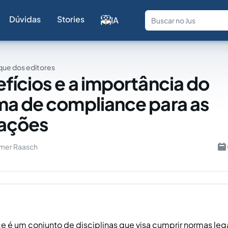
Dúvidas
Stories
IA
Fale com a
ue dos editores
fícios e a importância do
a de compliance para as
zações
mer Raasch
 é um conjunto de disciplinas que visa cumprir normas lega