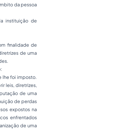
 âmbito da pessoa
 instituição de
m finalidade de
diretrizes de uma
des.
e
:
 lhe foi imposto.
leis, diretrizes,
reputação de uma
nuição de perdas
asos expostos na
scos enfrentados
ganização de uma