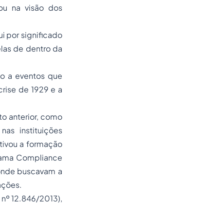
 ou na visão dos
i por significado
las de dentro da
do a eventos que
rise de 1929 e a
 anterior, como
nas instituições
tivou a formação
grama
Compliance
 onde buscavam a
ações.
 nº 12.846/2013),