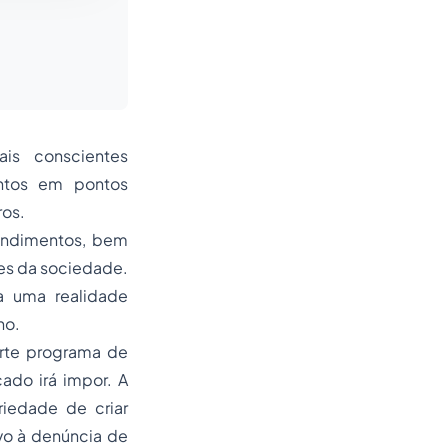
is conscientes
ntos em pontos
ros.
endimentos, bem
ões da sociedade.
a uma realidade
ho.
orte programa de
ado irá impor. A
oriedade de criar
vo à denúncia de