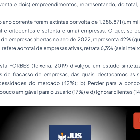
venta e dois) empreendimentos, representando, do total, 
no ano corrente foram extintas por volta de 1.288.871 (um mi
mil e oitocentos e setenta e uma) empresas. O que, se
 de empresas abertas no ano de 2022, representa 42% (qua
 refere ao total de empresas ativas, retrata 6,3% (seis intei
ista FORBES (Teixeira, 2019) divulgou um estudo sintetiz
as de fracasso de empresas, das quais, destacamos as s
ecessidades do mercado (42%); b) Perder para a concor
ouco amigável para o usuário (17%) e d) Ignorar clientes (1