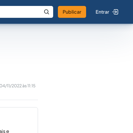
Publicar
Entrar
 IA
Buscar no Jus
04/11/2022 às 11:15
is e