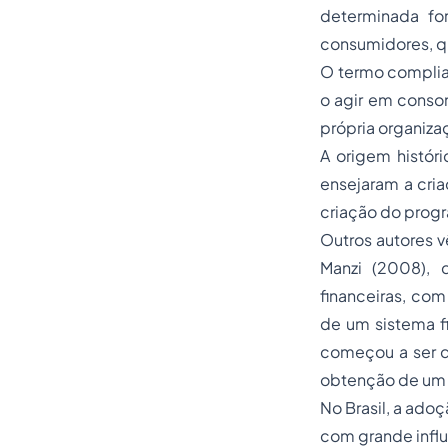
determinada for
consumidores, qu
O termo
compli
o agir em conso
própria organiza
A origem histór
ensejaram a cri
criação do prog
Outros autores 
Manzi (2008),
financeiras, com
de um sistema f
começou a ser d
obtenção de um 
No Brasil, a ado
com grande influ