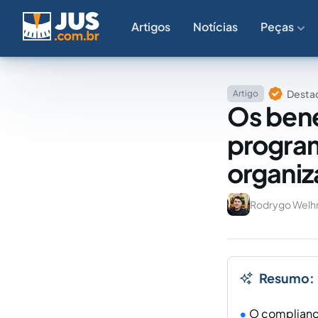
Artigos
Notícias
Peças
Destaq
Artigo
Os bene
program
organi
Rodrygo Welh
Resumo:
O compliance