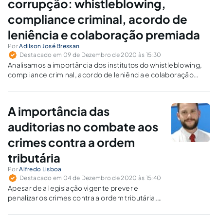
corrupção: whistleblowing,
compliance criminal, acordo de
leniência e colaboração premiada
Por
Adilson José Bressan
Destacado em 09 de Dezembro de 2020 às 15:30
Analisamos a importância dos institutos do whistleblowing,
compliance criminal, acordo de leniência e colaboração
premiada para a investigação criminal no combate à
corrupção e crimes correlatos.
A importância das
auditorias no combate aos
crimes contra a ordem
tributária
Por
Alfredo Lisboa
Destacado em 04 de Dezembro de 2020 às 15:40
Apesar de a legislação vigente prever e
penalizar os crimes contra a ordem tributária,
por que eles ainda são tão corriqueiros no
Brasil?