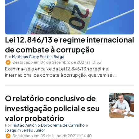
Lei 12.846/13 e regime internacional
de combate à corrupção
Por
Matheus Curty Freitas Braga
Destacado em 04 de Setembro de 2021 às 10:55
Examina-se o encaixe da Lei 12.846/13 no regime
internacional de combate à corrupção, que vem se
formando a partir das convenções internacionais contra a
corrupção da ONU, OCDE e OEA.
O relatório conclusivo de
investigação policial e seu
valor probatório
Por
Tristão Antônio Borborema de Carvalho
e
Joaquim Leitão Júnior
Destacado em 09 de Julho de 2021 às 14:40