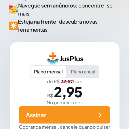
Navegue
sem anúncios
: concentre-se
mais
Esteja
na frente
: descubra novas
ferramentas
JusPlus
Plano mensal
Plano anual
de R$
29,50
por
2,95
R$
No primeiro mês
Assinar
Cobrança mensal, cancele quando quiser