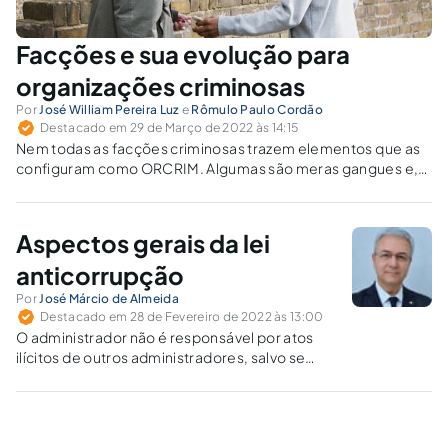
Facções e sua evolução para
organizações criminosas
Por
José William Pereira Luz
e
Rômulo Paulo Cordão
Destacado em 29 de Março de 2022 às 14:15
Nem todas as facções criminosas trazem elementos que as
configuram como ORCRIM. Algumas são meras gangues e,
no máximo, associações criminosas.
Aspectos gerais da lei
anticorrupção
Por
José Márcio de Almeida
Destacado em 28 de Fevereiro de 2022 às 13:00
O administrador não é responsável por atos
ilícitos de outros administradores, salvo se
com eles for conivente, se negligenciar em
descobri-los ou se, deles tendo
conhecimento, deixar de agir para impedir a
sua prática.