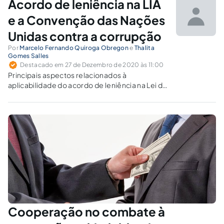
Acordo de leniência na LIA
e a Convenção das Nações
Unidas contra a corrupção
Por
Marcelo Fernando Quiroga Obregon
e
Thalita
Gomes Salles
Destacado em 27 de Dezembro de 2020 às 11:00
Principais aspectos relacionados à
aplicabilidade do acordo de leniência na Lei de
Improbidade Administrativa segundo o
projeto "Dez Medidas Contra a Corrupção", do
Ministério Público Federal, e o ponto nº 4 do
art. 8º da Convenção das Nações Unidas
contra a Corrupção.
Cooperação no combate à