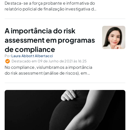
Destaca-se a força probante e informativa do
relatório policial de finalização investigativa da
autoridade policial no inquérito e autos
apuratórios de ato infracional, com as
impressões (juízos de valor) do delegado.
A importância do risk
assessment em programas
de compliance
Por
Laura Abbott Albertacci
Destacado em 09 de Junho de 2021 às 16:25
No compliance, vislumbramos a importância
do risk assessment (análise de riscos), em
especial após a promulgação da Lei
Anticorrupcao (Lei nº 12.846/13) que motivou a
adoção de novas políticas e o
aperfeiçoamento dos mecanismos já
existentes nas empresas.