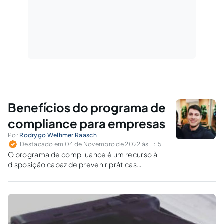
Benefícios do programa de
compliance para empresas
Por
Rodrygo Welhmer Raasch
Destacado em 04 de Novembro de 2022 às 11:15
O programa de compliuance é um recurso à
disposição capaz de prevenir práticas
corruptas, desvios de conduta, fraudes,
lavagem de dinheiro e a violações das normas
jurídicas.