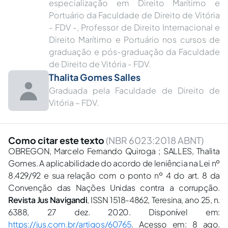
especialização em Direito Marítimo e
Portuário da Faculdade de Direito de Vitória
- FDV -, Professor de Direito Internacional e
Direito Marítimo e Portuário nos cursos de
graduação e pós-graduação da Faculdade
de Direito de Vitória - FDV.
Thalita Gomes Salles
Graduada pela Faculdade de Direito de
Vitória – FDV.
Como citar este texto
(NBR 6023:2018 ABNT)
OBREGON, Marcelo Fernando Quiroga ; SALLES, Thalita
Gomes. A aplicabilidade do acordo de leniência na Lei nº
8.429/92 e sua relação com o ponto nº 4 do art. 8 da
Convenção das Nações Unidas contra a corrupção.
Revista Jus Navigandi
, ISSN 1518-4862, Teresina, ano 25, n.
6388, 27 dez. 2020. Disponível em:
https://jus.com.br/artigos/60765
. Acesso em: 8 ago.