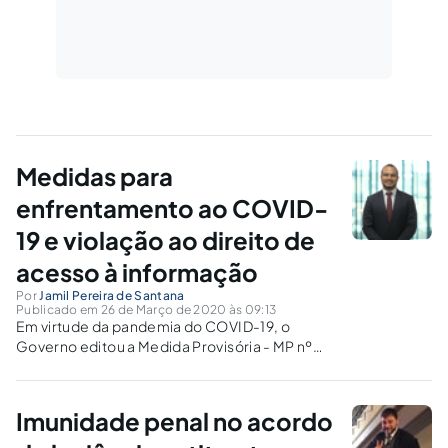
Medidas para
enfrentamento ao COVID-
19 e violação ao direito de
acesso à informação
Por
Jamil Pereira de Santana
Publicado em 26 de Março de 2020 às 09:13
Em virtude da pandemia do COVID-19, o
Governo editou a Medida Provisória - MP nº
928, que altera a Lei 13.979, de 6 de fevereiro
de 2020, que suspende os prazos para
atendimento dos pedidos de informação e
Imunidade penal no acordo
retira a possibilidade de recurso.