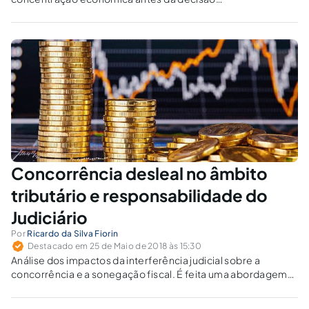
final da autoridade antitruste como um artifício
vedado pela legislação de defesa da
concorrência.
Concorrência desleal no âmbito
tributário e responsabilidade do
Judiciário
Por
Ricardo da Silva Fiorin
Destacado em 25 de Maio de 2018 às 15:30
Análise dos impactos da interferência judicial sobre a
concorrência e a sonegação fiscal. É feita uma abordagem
sobre aspectos legislativos penais, tributários,
jurisprudenciais e de ordem econômica, que influenciam na