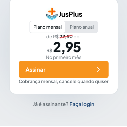
JusPlus
Plano mensal
Plano anual
de R$
29,50
por
2,95
R$
No primeiro mês
Assinar
Cobrança mensal, cancele quando quiser
Já é assinante?
Faça login