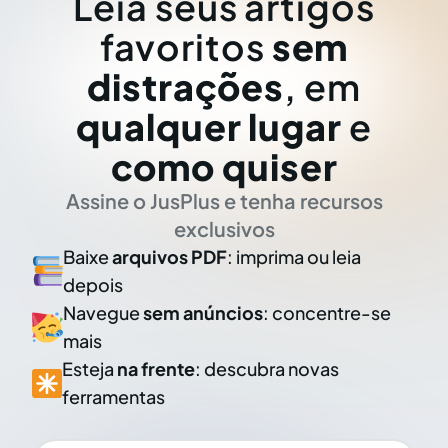
Leia seus artigos
favoritos
sem
distrações
, em
qualquer lugar
e
como quiser
Assine o JusPlus e tenha recursos
exclusivos
Baixe
arquivos PDF
: imprima ou leia
depois
Navegue
sem anúncios
: concentre-se
mais
Esteja
na frente
: descubra novas
ferramentas