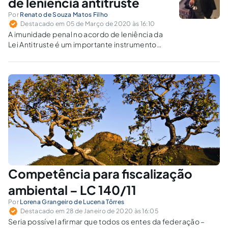
de leniência antitruste
Por
Renato de Souza Matos Filho
Destacado em 05 de Março de 2020 às 16:10
A imunidade penal no acordo de leniência da
Lei Antitruste é um importante instrumento
processual para se desvendar cartelizações e
outros delitos relacionados.
Competência para fiscalização
ambiental – LC 140/11
Por
Lorena Grangeiro de Lucena Tôrres
Destacado em 28 de Janeiro de 2020 às 16:05
Seria possível afirmar que todos os entes da federação –