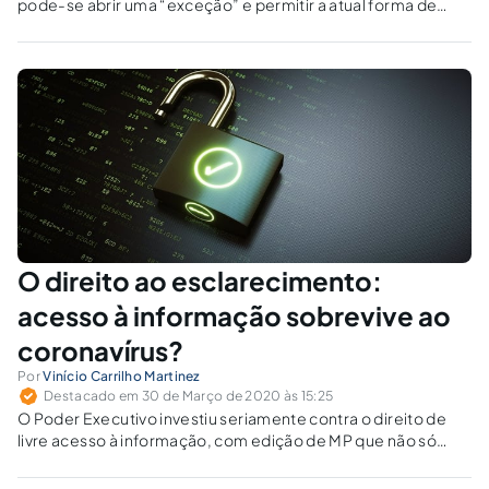
pode-se abrir uma “exceção” e permitir a atual forma de
acerto, à revelia do que consta da Constituição brasileira?
O direito ao esclarecimento:
acesso à informação sobrevive ao
coronavírus?
Por
Vinício Carrilho Martinez
Destacado em 30 de Março de 2020 às 15:25
O Poder Executivo investiu seriamente contra o direito de
livre acesso à informação, com edição de MP que não só
ofende a lisura dos processos político-administrativos como
também pretendia ferir de morte a Carta Política de 1988 e