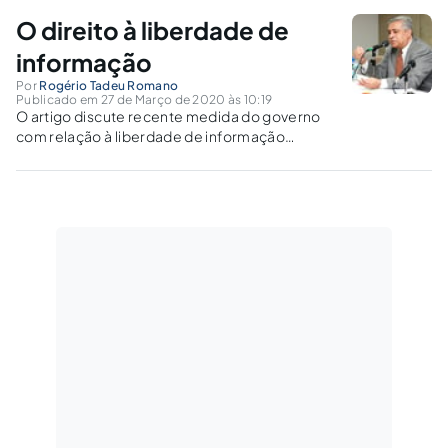
os direitos fundamentais – medida barrada pelo STF, após
O direito à liberdade de
provocação da OAB, em 26.03.2020.
informação
Por
Rogério Tadeu Romano
Publicado em 27 de Março de 2020 às 10:19
O artigo discute recente medida do governo
com relação à liberdade de informação
enfocando doutrina e recente decisão do STF
na matéria.