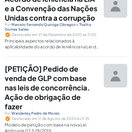
e a Convenção das Nações
Unidas contra a corrupção
Por
Marcelo Fernando Quiroga Obregon
e
Thalita
Gomes Salles
Destacado em 27 de Dezembro de 2020 às 11:00
Principais aspectos relacionados à
aplicabilidade do acordo de leniência na Lei de
Improbidade Administrativa segundo o
projeto "Dez Medidas Contra a Corrupção", do
Ministério Público Federal, e o ponto nº 4 do
[PETIÇÃO] Pedido de
art. 8º da Convenção das Nações Unidas
contra a Corrupção.
venda de GLP com base
nas leis de concorrência.
Ação de obrigação de
fazer
Por
Wanderley Pedro de Morais
Destacado em 17 de Agosto de 2020 às 11:35
Modelo de petição com base na nova Lei
Antitruste (12.529/2011).