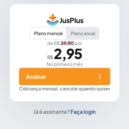
JusPlus
Plano mensal
Plano anual
de R$
29,50
por
2,95
R$
No primeiro mês
Assinar
Cobrança mensal, cancele quando quiser
Já é assinante?
Faça login