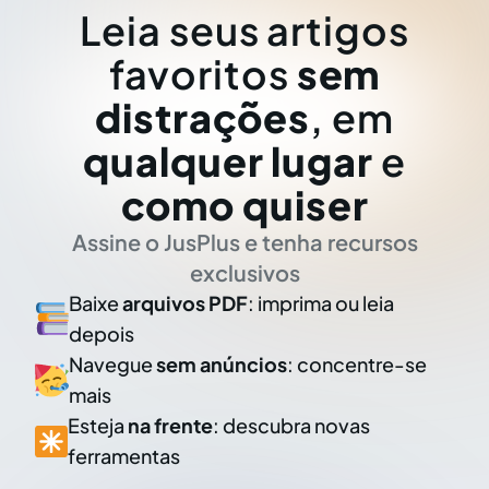
Leia seus artigos
favoritos
sem
distrações
, em
qualquer lugar
e
como quiser
Assine o JusPlus e tenha recursos
exclusivos
Baixe
arquivos PDF
: imprima ou leia
depois
Navegue
sem anúncios
: concentre-se
mais
Esteja
na frente
: descubra novas
ferramentas