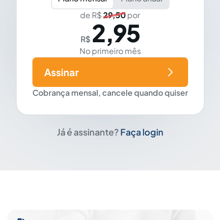
de R$
29,50
por
2,95
R$
No primeiro mês
Assinar
Cobrança mensal, cancele quando quiser
Já é assinante?
Faça login