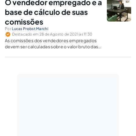
O vendedor empregado e a
base de cálculo de suas
comissões
Por
Lucas Probst Marchi
Destacado em 28 de Agosto de 2021 às 11:30
As comissões dos vendedores empregados
devem ser calculadas sobre o valor bruto das
vendas efetuadas, permitindo-se descontos
apenas no caso de previsão em lei ou em
negociação coletiva.