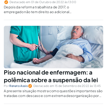
Destacado em 01 de Outubro de 2022 às 13:00
Depois da reforma trabalhista de 2017, o
empregado não tem direito ao adicional
noturno e à hora reduzida caso preste serviços
durante o período noturno e continue
prestando após as 5 horas da manhã.
Piso nacional de enfermagem: a
polêmica sobre a suspensão da lei
Por
Renato Assis
Destacado em 15 de Setembro de 2022 às 13:45
A presente situação mostra como questões importantes são
tratadas com descaso e com extrema desorganização por
parte do poder público.