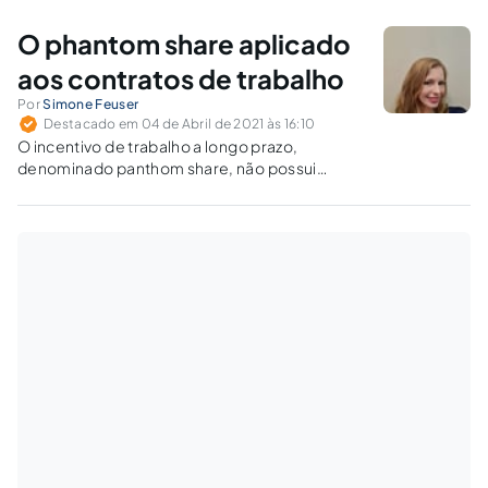
comprovada a condição de risco à integridade
física (trabalho perigoso).
O phantom share aplicado
aos contratos de trabalho
Por
Simone Feuser
Destacado em 04 de Abril de 2021 às 16:10
O incentivo de trabalho a longo prazo,
denominado panthom share, não possui
regulamentação específica no Brasil e ainda é
timidamente utilizado. Quais seriam as
vantagens (e desvantagens) de sua aplicação?