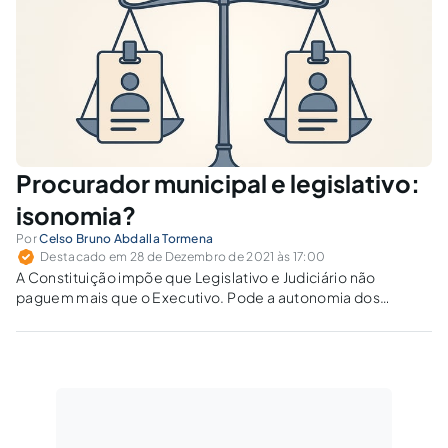
Procurador municipal e legislativo:
isonomia?
Por
Celso Bruno Abdalla Tormena
Destacado em 28 de Dezembro de 2021 às 17:00
A Constituição impõe que Legislativo e Judiciário não
paguem mais que o Executivo. Pode a autonomia dos
Poderes justificar salários acima desse limite? O artigo
examina a efetividade da regra do art. 37, XII, da Constituição
Federal.