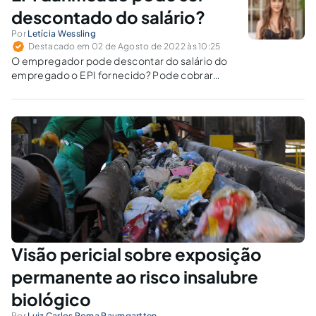
descontado do salário?
Por
Letícia Wessling
Destacado em 02 de Agosto de 2022 às 10:25
O empregador pode descontar do salário do
empregado o EPI fornecido? Pode cobrar
pelo EPI danificado ou extraviado?
Visão pericial sobre exposição
permanente ao risco insalubre
biológico
Por
Luiz Carlos Roma Paumgartten