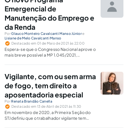
Emergencial de
Manutenção do Emprego e
da Renda
Por
Glauco Monteiro Cavalcanti Manso Júnior
e
Lisiane de Melo Cavalcanti Manso
Destacado em 01 de Maio de 2021 às 22:00
Espera-se que o Congresso Nacional aprove o
mais breve possível a MP 1.045/2021,
convertendo-a em lei, o que trará maior
segurança jurídica aos empregadores e
empregados.
Vigilante, com ou sem arma
de fogo, tem direito a
aposentadoria especial
Por
Renata Brandão Canella
Destacado em 13 de Abril de 2021 às 11:30
Em novembro de 2020, a Primeira Seção do
STJ definiu que o trabalhador vigilante tem
direito à aposentadoria especial, desde que