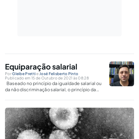
Equiparação salarial
Por
Gleibe Pretti
e
José Felisberto Pinto
Publicado em 15 de Outubro de 2021 às 08:28
Baseado no princípio da igualdade salarial ou
da não discriminação salarial, o princípio da
equiparação salarial advém como decorrência
do capitalismo e da essencialidade em se
equilibrar as disparidades encontradas no
pagamento de serviços iguais prestados por
homens e...