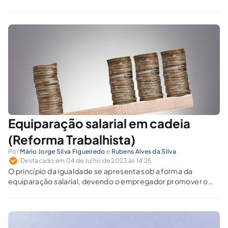
Equiparação salarial em cadeia
(Reforma Trabalhista)
Por
Mário Jorge Silva Figueiredo
e
Rubens Alves da Silva
Destacado em 04 de Julho de 2023 às 14:25
O princípio da igualdade se apresenta sob a forma da
equiparação salarial, devendo o empregador promover o
pagamento de salário idêntico para trabalhadores que
desempenhem a mesma função, sem qualquer distinção de
cor, raça, gênero ou nacionalidade.