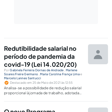
Redutibilidade salarial no
período de pandemia da
covid-19 (Lei 14.020/20)
Por
Gabriela Ferreira Dornas de Andrade
,
Marlene
Soares Freire Germano
,
Maria Carolina França Lima
e
Marcelo Lannes Santucci
Destacado em 25 de Maio de 2021 às 12:55
Analisa-se a possibilidade de redução salarial
proporcional à jornada de trabalho, adotada
pelo Governo Federal como medida
alternativa ao enfretamento da pandemia da
covid-19.
O novo Programa