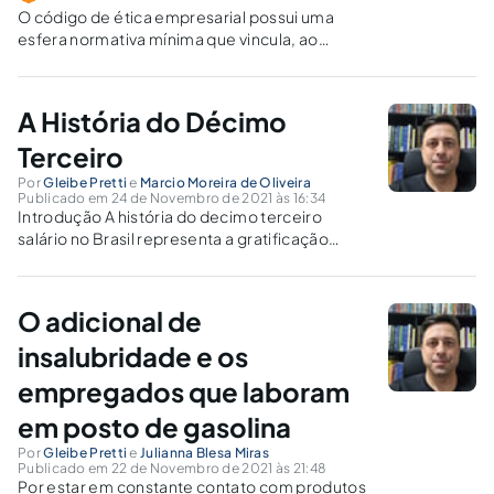
O código de ética empresarial possui uma
esfera normativa mínima que vincula, ao
menos, o sujeito que voluntariamente criou a
regra.
A História do Décimo
Terceiro
Por
Gleibe Pretti
e
Marcio Moreira de Oliveira
Publicado em 24 de Novembro de 2021 às 16:34
Introdução A história do decimo terceiro
salário no Brasil representa a gratificação
natalina paga em diversos países do mundo.
Esta gratificação e instituída em alguns países
a ser paga ao Trabalhador pela entidade
O adicional de
Patronal. O seu valor aproxima o valor...
insalubridade e os
empregados que laboram
em posto de gasolina
Por
Gleibe Pretti
e
Julianna Blesa Miras
Publicado em 22 de Novembro de 2021 às 21:48
Por estar em constante contato com produtos