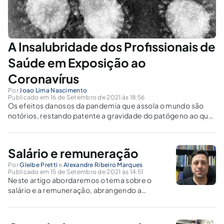
A Insalubridade dos Profissionais de
Saúde em Exposição ao
Coronavírus
Por
Joao Lima Nascimento
Publicado em 16 de Setembro de 2021 às 18:56
Os efeitos danosos da pandemia que assola o mundo são
notórios, restando patente a gravidade do patógeno ao qual
estão sujeitos os profissionais da saúde, razão pela qual se
infere que o percentual aplicável é de 40%, ou seja, o grau
máximo.
Salário e remuneração
Por
Gleibe Pretti
e
Alexandre Ribeiro Marques
Publicado em 15 de Setembro de 2021 às 14:51
Neste artigo abordaremos o tema sobre o
salário e a remuneração, abrangendo a
diferença entre eles, englobando as
características e os tipos do salário, tipos de
remuneração e, por fim, o que prevê a CLT.