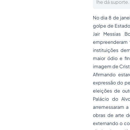
lhe dá suporte.
No dia 8 de jane
golpe de Estado 
Jair Messias B
empreenderam to
instituições de
maior ódio e fi
imagem de Crist
Afirmando estar
expressão do pen
eleições de ou
Palácio do Alv
arremessaram a m
obras de arte de
externando o co