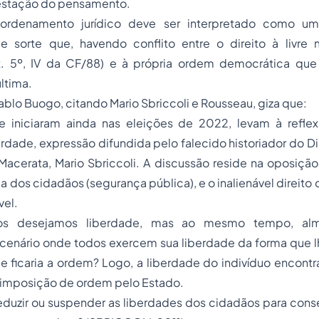
festação do pensamento.
ordenamento jurídico deve ser interpretado como u
e sorte que, havendo conflito entre o direito à livre
t. 5º, IV da CF/88) e à própria ordem democrática que
ltima.
ablo Buogo, citando Mario Sbriccoli e Rousseau, giza que:
e iniciaram ainda nas eleições de 2022, levam à refl
erdade
,
expressão difundida pelo falecido historiador do Dir
 Macerata
, Mario Sbriccoli. A discussão reside na oposiçã
 dos cidadãos (segurança pública), e o inalienável direito 
vel.
os desejamos
liberdade,
mas ao mesmo tempo, al
cenário onde
todos exercem sua liberdade
da forma que l
 ficaria a
ordem?
Logo, a
liberdade
do indivíduo encontr
 imposição de
ordem
pelo Estado.
eduzir ou suspender
as liberdades dos cidadãos para
conse