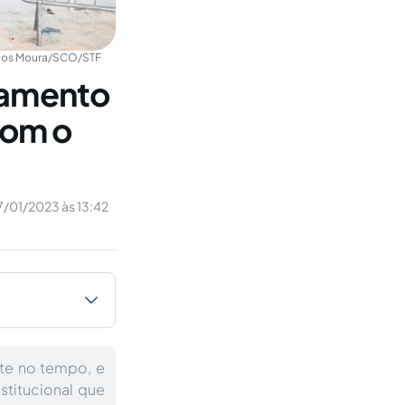
los Moura/SCO/STF
samento
com o
7/01/2023 às 13:42
te no tempo, e
stitucional que