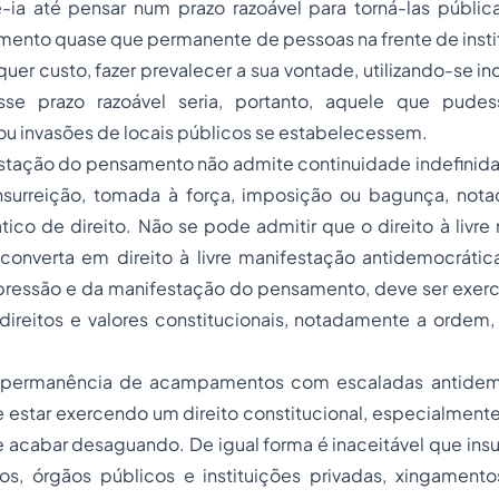
e-ia até pensar num prazo razoável para torná-las públic
amento quase que permanente de pessoas na frente de insti
uer custo, fazer prevalecer a sua vontade, utilizando-se in
Esse prazo razoável seria, portanto, aquele que pude
 invasões de locais públicos se estabelecessem.
estação do pensamento não admite continuidade indefinida
surreição, tomada à força, imposição ou bagunça, no
co de direito. Não se pode admitir que o direito à livre
onverta em direito à livre manifestação antidemocrátic
pressão e da manifestação do pensamento, deve ser exer
ireitos e valores constitucionais, notadamente a ordem
 a permanência de acampamentos com escaladas antidemo
 se estar exercendo um direito constitucional, especialmen
 acabar desaguando. De igual forma é inaceitável que ins
tos, órgãos públicos e instituições privadas, xingamen