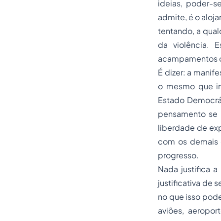
ideias, poder-s
admite, é o aloj
tentando, a qualq
da violência. 
acampamentos ou
É dizer: a manif
o mesmo que in
Estado Democráti
pensamento se c
liberdade de ex
com os demais d
progresso.
Nada justifica
justificativa de
no que isso pode
aviões, aeropor