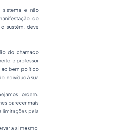
m sistema e não
 manifestação do
 o sustém, deve
exão do chamado
eito, e professor
o ao bem político
do indivíduo à sua
mejamos
ordem.
hes parecer mais
a limitações pela
rvar a si mesmo,