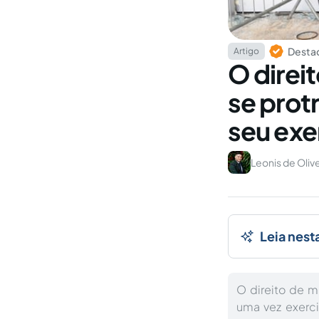
Destaq
Artigo
O direi
se prot
seu exe
Leonis de Oliv
Leia nest
O direito de 
uma vez exerci