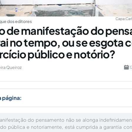
Capa:
Car
ue dos editores
to de manifestação do pen
rai no tempo, ou se esgota 
rcício público e notório?
eira Queiroz
1
a página:
manifestação do pensamento não se alonga indefinidamen
do pública e notoriamente, está cumprida a garantia con