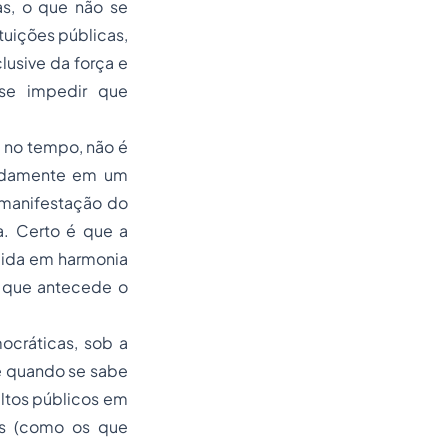
as, o que não se
tuições públicas,
clusive da força e
sse impedir que
 no tempo, não é
tadamente em um
 manifestação do
a. Certo é que a
cida em harmonia
, que antecede o
cráticas, sob a
te quando se sabe
ultos públicos em
tos (como os que