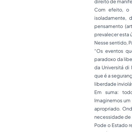
direito de mani
Com efeito, o 
isoladamente, d
pensamento (ar
prevalecer esta ú
Nesse sentido, P
“Os eventos qu
paradoxo da lib
da
Universitá di
que é a segurança
liberdade
inviolá
Em suma: tod
Imaginemos um 
apropriado. Onde
necessidade de
Pode o Estado
r