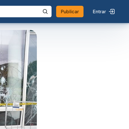
Publicar
Entrar
 IA
Buscar no Jus