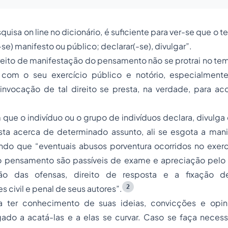
squisa
on line
no dicionário, é suficiente para ver-se que o 
(-se) manifesto ou público; declarar(-se), divulgar”.
reito de manifestação do pensamento não se protrai no t
com o seu exercício público e notório, especialment
invocação de tal direito se presta, na verdade, para ac
e o indivíduo ou o grupo de indivíduos declara, divulga 
sta acerca de determinado assunto, ali se esgota a man
ndo que “
eventuais abusos porventura ocorridos no exerc
 pensamento são passíveis de exame e apreciação pelo P
o das ofensas, direito de resposta e a fixação d
2
s civil e penal de seus autores
”.
 ter conhecimento de suas ideias, convicções e opiniõ
do a acatá-las e a elas se curvar. Caso se faça necessár