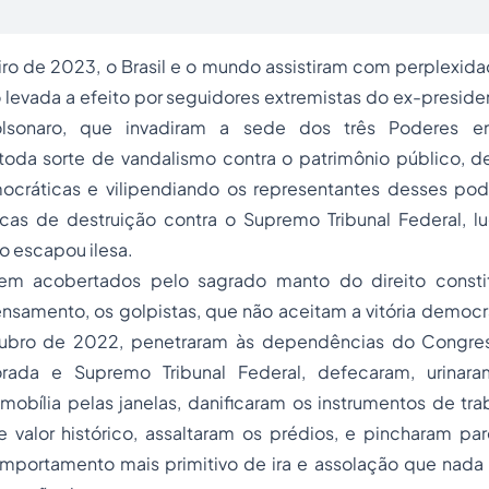
iro de 2023, o Brasil e o mundo assistiram com perplexida
levada a efeito por seguidores extremistas do ex-preside
olsonaro, que invadiram a sede dos três Poderes em
da sorte de vandalismo contra o patrimônio público, d
mocráticas e vilipendiando os representantes desses pod
ncas de destruição contra o Supremo Tribunal Federal, 
o escapou ilesa.
em acobertados pelo sagrado manto do direito constit
samento, os golpistas, que não aceitam a vitória democrá
tubro de 2022, penetraram às dependências do Congres
orada e Supremo Tribunal Federal, defecaram, urinar
obília pelas janelas, danificaram os instrumentos de tra
 valor histórico, assaltaram os prédios, e pincharam par
mportamento mais primitivo de ira e assolação que nada