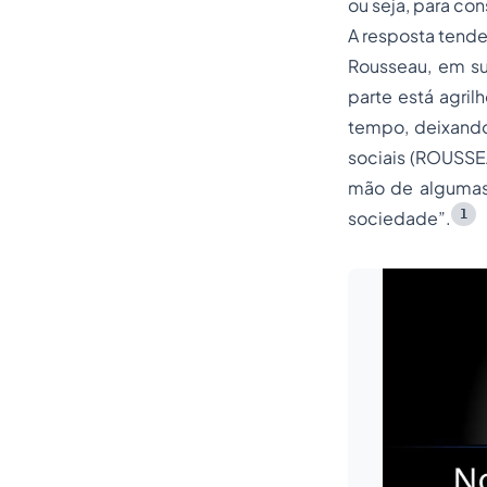
ou seja, para
con
A resposta tende 
Rousseau, em s
parte está agril
tempo, deixand
sociais (ROUSSEA
mão de algumas 
1
sociedade”.