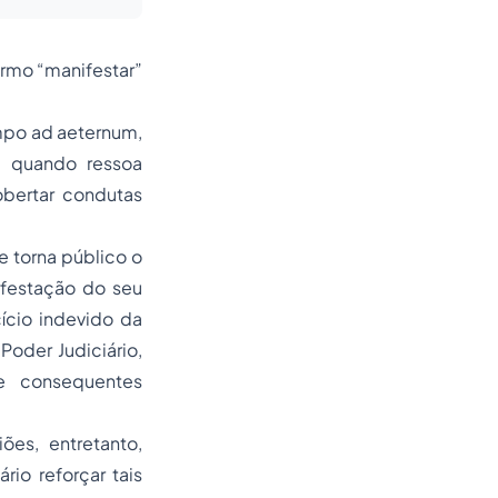
termo “manifestar”
empo
ad aeternum
,
e quando ressoa
obertar condutas
e torna público o
ifestação do seu
ício indevido da
oder Judiciário,
e consequentes
es, entretanto,
io reforçar tais