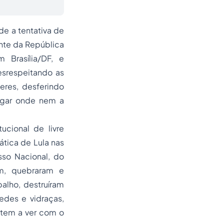
de a tentativa de
nte da República
 Brasília/DF, e
esrespeitando as
eres, desferindo
lugar onde nem a
ucional de livre
tica de Lula nas
so Nacional, do
am, quebraram e
balho, destruíram
edes e vidraças,
 tem a ver com o