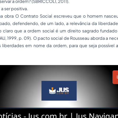
servar a ordem?
(SBRICCOLI, 2011).
a ser positiva.
ua obra
O Contrato Social
escreveu que
o homem nasceu 
hoado
, defendendo, de um lado, a relevância da liberda
o claro que
a ordem social é um direito sagrado
fundado 
U, 1999, p. 09). O pacto social de Rousseau aborda a nec
liberdades em nome da ordem, para que seja possível 