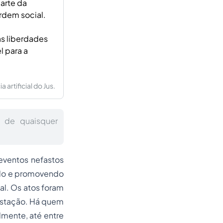
arte da
rdem social.
as liberdades
l para a
artificial do Jus.
l de quaisquer
eventos nefastos
ndo e promovendo
cal. Os atos foram
estação. Há quem
mente, até entre