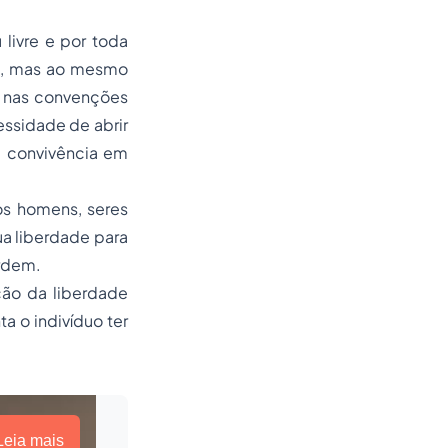
livre e por toda
de, mas ao mesmo
nas convenções
essidade de abrir
a convivência em
os homens, seres
a liberdade para
rdem.
ção da liberdade
a o indivíduo ter
Leia mais