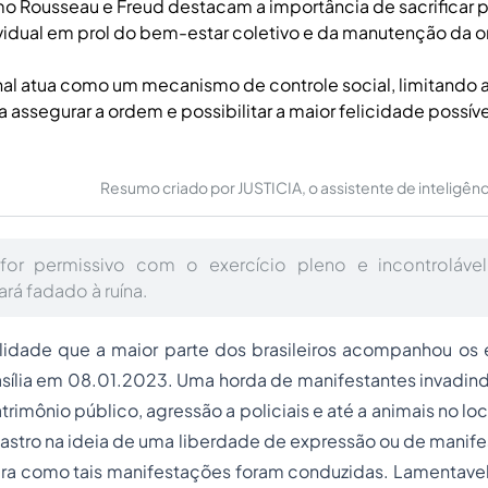
o Rousseau e Freud destacam a importância de sacrificar p
vidual em prol do bem-estar coletivo e da manutenção da o
nal atua como um mecanismo de controle social, limitando 
a assegurar a ordem e possibilitar a maior felicidade possíve
Resumo criado por JUSTICIA, o assistente de inteligência 
or permissivo com o exercício pleno e incontroláve
ará fadado à ruína.
lidade que a maior parte dos brasileiros acompanhou os 
asília em 08.01.2023. Uma horda de manifestantes invadi
rimônio público, agressão a policiais e até a animais no lo
astro na ideia de uma liberdade de expressão ou de manif
ra como tais manifestações foram conduzidas. Lamentavel