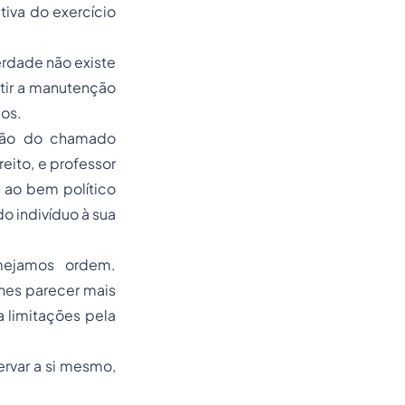
tiva do exercício
rdade não existe
antir a manutenção
uos.
exão do chamado
reito, e professor
o ao bem político
do indivíduo à sua
mejamos
ordem.
hes parecer mais
a limitações pela
rvar a si mesmo,