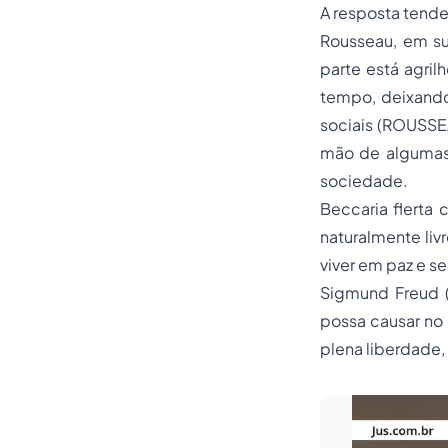
A resposta tende 
Rousseau, em s
parte está agril
tempo, deixand
sociais (ROUSSEA
mão de algumas 
sociedade.
Beccaria flerta
naturalmente liv
viver em paz e 
Sigmund Freud (
possa causar no 
plena liberdade,