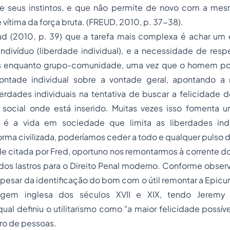
de seus instintos, e que não permite de novo com a m
 vítima da força bruta
. (FREUD, 2010, p. 37-38).
d (2010, p. 39) que a tarefa mais complexa é achar um eq
divíduo (liberdade individual), e a necessidade de respe
is enquanto grupo-comunidade, uma vez que o homem pos
ontade individual sobre a vontade geral, apontando a
berdades individuais na tentativa de buscar a felicidade 
social onde está inserido. Muitas vezes isso fomenta
 é a vida em sociedade que limita as liberdades indi
rma civilizada, poderíamos ceder a todo e qualquer pulso 
de
citada por Fred, oportuno nos remontarmos à corrente d
os lastros para o Direito Penal moderno
.
Conforme observ
pesar da identificação do bom com o útil remontar a Epicuro,
rigem inglesa dos séculos XVII e XIX, tendo Jerem
qual definiu o utilitarismo como
"a maior felicidade possív
ro de pessoas.