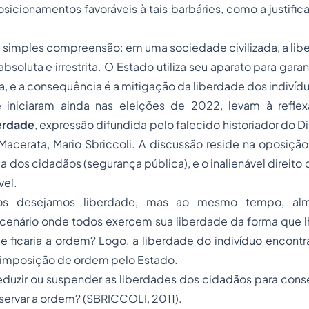
osicionamentos favoráveis à tais barbáries, como a justifica
simples compreensão: em uma sociedade civilizada, a libe
bsoluta e irrestrita. O Estado utiliza seu aparato para gar
, e a consequência é a mitigação da liberdade dos indivíd
 iniciaram ainda nas eleições de 2022, levam à refl
erdade
,
expressão difundida pelo falecido historiador do Di
 Macerata
, Mario Sbriccoli. A discussão reside na oposiçã
 dos cidadãos (segurança pública), e o inalienável direito 
vel.
os desejamos
liberdade,
mas ao mesmo tempo, al
cenário onde
todos exercem sua liberdade
da forma que l
 ficaria a
ordem?
Logo, a
liberdade
do indivíduo encontr
 imposição de
ordem
pelo Estado.
eduzir ou suspender
as liberdades dos cidadãos para
conse
servar a ordem?
(SBRICCOLI, 2011).