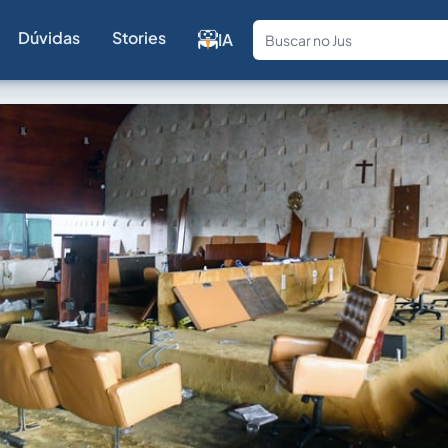
Dúvidas
Stories
IA
Fale com a