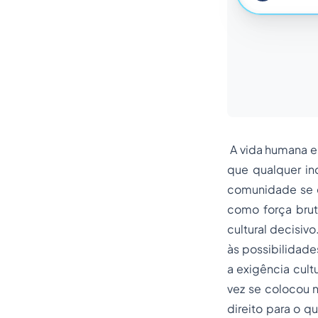
A vida humana e
que qualquer in
comunidade se e
como força brut
cultural decisi
às possibilidades
a exigência cult
vez se colocou n
direito para o 