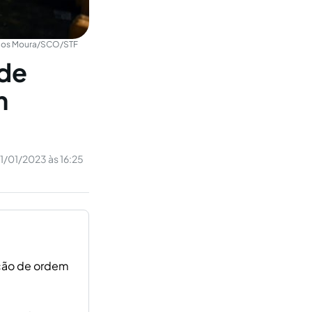
los Moura/SCO/STF
 de
m
11/01/2023 às 16:25
ição de ordem