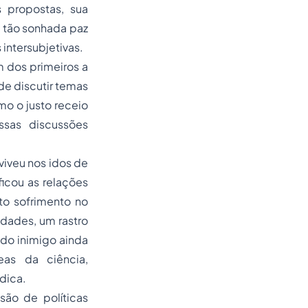
as propostas, sua
 tão sonhada paz
intersubjetivas.
m dos primeiros a
de discutir temas
o o justo receio
ssas discussões
 viveu nos idos de
cou as relações
to sofrimento no
udades, um rastro
 do inimigo ainda
reas da ciência,
dica.
são de políticas