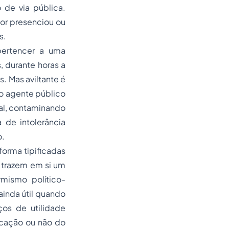
o de via pública.
tor presenciou ou
s.
pertencer a uma
s, durante horas a
. Mas aviltante é
o agente público
ial, contaminando
 de intolerância
o.
orma tipificadas
s trazem em si um
rmismo político-
ainda útil quando
ços de utilidade
licação ou não do