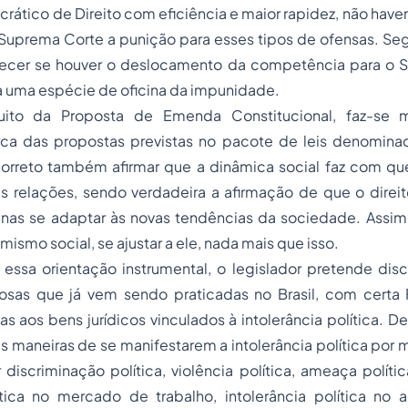
ático de Direito com eficiência e maior rapidez, não hav
Suprema Corte a punição para esses tipos de ofensas. Seg
cer se houver o deslocamento da competência para o S
ia uma espécie de oficina da impunidade.
tuito da Proposta de Emenda Constitucional, faz-se 
ca das propostas previstas no pacote de leis denomin
orreto também afirmar que a dinâmica social faz com que
as relações, sendo verdadeira a afirmação de que o direi
enas se adaptar às novas tendências da sociedade. Assim,
amismo social, se ajustar a ele, nada mais que isso.
essa orientação instrumental, o legislador pretende disc
osas que já vem sendo praticadas no Brasil, com cert
 aos bens jurídicos vinculados à intolerância política. De
sas maneiras de se manifestarem a intolerância política por
iscriminação política, violência política, ameaça política,
lítica no mercado de trabalho, intolerância política no