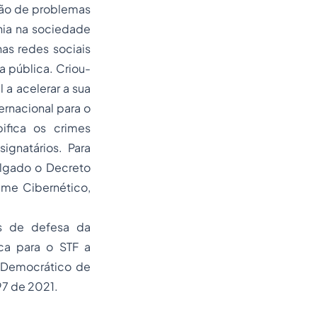
hão de problemas
nia na sociedade
as redes sociais
 pública. Criou-
l a acelerar a sua
rnacional para o
pifica os crimes
ignatários. Para
ulgado o Decreto
ime Cibernético,
is de defesa da
ca para o STF a
o Democrático de
197 de 2021.