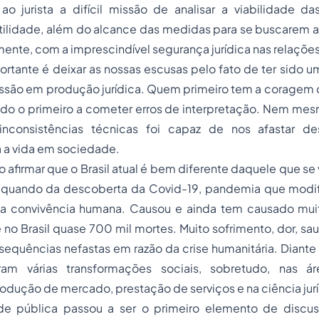
 ao jurista a difícil missão de analisar a viabilidade d
tilidade, além do alcance das medidas para se buscarem a
mente, com a imprescindível segurança jurídica nas relações 
rtante é deixar as nossas escusas pelo fato de ter sido u
ussão em produção jurídica. Quem primeiro tem a coragem 
do o primeiro a cometer erros de interpretação. Nem mesm
inconsistências técnicas foi capaz de nos afastar de
 a vida em sociedade.
o afirmar que o Brasil atual é bem diferente daquele que se
quando da descoberta da Covid-19, pandemia que modifi
e a convivência humana. Causou e ainda tem causado mui
o Brasil quase 700 mil mortes. Muito sofrimento, dor, sa
equências nefastas em razão da crise humanitária. Diante
reram várias transformações sociais, sobretudo, nas á
rodução de mercado, prestação de serviços e na ciência jurí
e pública passou a ser o primeiro elemento de discus