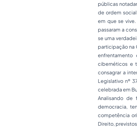
públicas notada
de ordem social
em que se vive.
passaram a const
se uma verdadeira
participação na
enfrentamento d
cibernéticos e 
consagrar a int
Legislativo nº 
celebrada em B
Analisando de 
democracia, te
competência ori
Direito, previsto