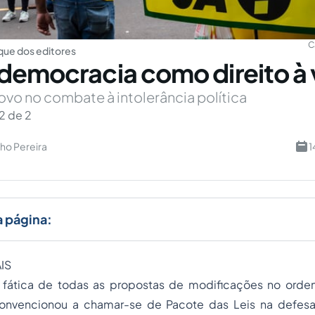
C
ue dos editores
democracia como direito à 
vo no combate à intolerância política
2 de 2
ho Pereira
1
a página:
IS
fática de todas as propostas de modificações no orden
convencionou a chamar-se de Pacote das Leis na defes