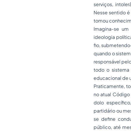
serviços, intole
Nesse sentido é 
tomou conhecime
Imagina-se um 
ideologia polític
fio, submetendo-
quando o sistema
responsável pelo
todo o sistema 
educacional de u
Praticamente, to
no atual Código 
dolo específico
partidário ou me
se define condu
público, até mes