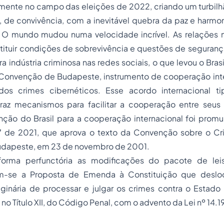
mente no campo das eleições de 2022, criando um turbil
, de convivência, com a inevitável quebra da paz e harmo
 O mundo mudou numa velocidade incrível. As relações n
ituir condições de sobrevivência e questões de segurança
 indústria criminosa nas redes sociais, o que levou o Brasi
 Convenção de Budapeste, instrumento de cooperação inte
os crimes cibernéticos. Esse acordo internacional ti
traz mecanismos para facilitar a cooperação entre seus s
enção do Brasil para a cooperação internacional foi prom
37 de 2021, que aprova o texto da Convenção sobre o Cr
udapeste, em 23 de novembro de 2001.
forma perfunctória as modificações do pacote de le
m-se a Proposta de Emenda à Constituição que deslo
ginária de processar e julgar os crimes contra o Estad
s no Título XII, do Código Penal, com o advento da Lei nº 14.