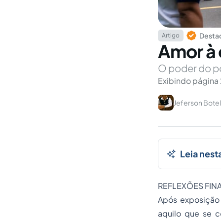
Destaq
Artigo
Amor à 
O poder do po
Exibindo página 
Jeferson Botel
Leia nest
REFLEXÕES FINA
Após exposição 
aquilo que se 