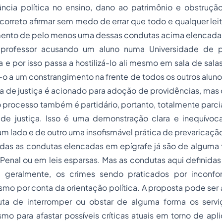
rância política no ensino, dano ao patrimônio e obstruçã
correto afirmar sem medo de errar que todo e qualquer lei
nto de pelo menos uma dessas condutas acima elencada
professor acusando um aluno numa Universidade de 
a e por isso passa a hostilizá-lo ali mesmo em sala de sala
o a um constrangimento na frente de todos os outros alunos
 de justiça é acionado para adoção de providências, mas 
 processo também é partidário, portanto, totalmente parc
de justiça. Isso é uma demonstração clara e inequívoca
m lado e de outro uma insofismável prática de prevaricaçã
das as condutas elencadas em epígrafe já são de alguma f
Penal ou em leis esparsas. Mas as condutas aqui definida
, geralmente, os crimes sendo praticados por inconfo
smo por conta da orientação política. A proposta pode ser 
ta de interromper ou obstar de alguma forma os servi
mo para afastar possíveis críticas atuais em torno de ap