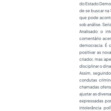
do Estado Democr
de se buscar na 
que pode aconte
sob análise. Ser
Analisado o in
comentário acer
democracia. É c
positivar as nov
criador, mas ap
disciplinar o din
Assim, seguindo 
condutas crimin
chamadas ofensas
ajustar as diver
expressadas por d
intolerância po