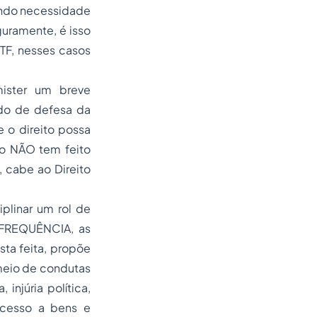
endo necessidade
uramente, é isso
TF, nesses casos
mister um breve
ado de defesa da
 o direito possa
to NÃO tem feito
 cabe ao Direito
iplinar um rol de
a FREQUÊNCIA, as
sta feita, propõe
 meio de condutas
 injúria política,
 acesso a bens e