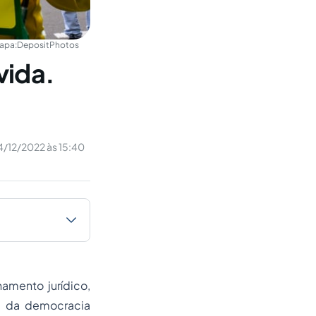
apa:
DepositPhotos
vida.
4/12/2022 às 15:40
amento jurídico,
a da democracia