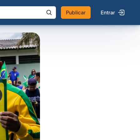
Publicar
Entrar
 IA
Buscar no Jus