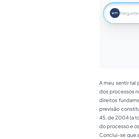
A meu sentir tal
dos processos n
direitos fundam
previsão constit
45, de 2004 (a t
do processo e os
Conclui-se que a