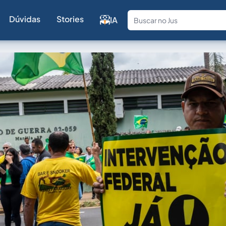
Dúvidas
Stories
IA
Fale com a