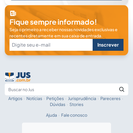
Fique sempre informado!
Seja o primeiro a receber nossas novidades exclusivas e
recentes diretamente em sua caixa de entrada.
Inscrever
Artigos
·
Notícias
·
Petições
·
Jurisprudência
·
Pareceres
·
Fale com a IA
Buscar no Jus
Dúvidas
·
Stories
Ajuda
·
Fale conosco