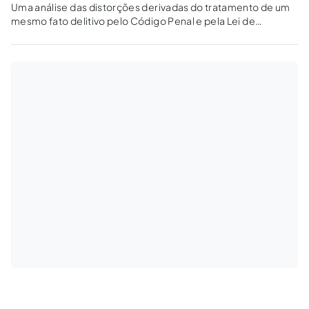
Uma análise das distorções derivadas do tratamento de um
mesmo fato delitivo pelo Código Penal e pela Lei de
Segurança Nacional, a partir do ataque a Jair Bolsonaro.