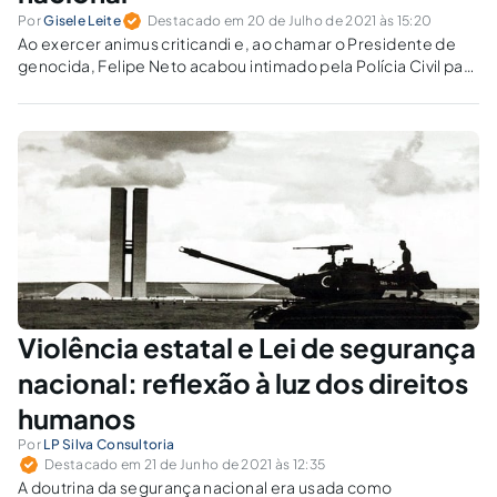
Por
Gisele Leite
Destacado em 20 de Julho de 2021 às 15:20
Ao exercer animus criticandi e, ao chamar o Presidente de
genocida, Felipe Neto acabou intimado pela Polícia Civil para
responder por calúnia correspondente ao crime contra
segurança nacional.
Violência estatal e Lei de segurança
nacional: reflexão à luz dos direitos
humanos
Por
LP Silva Consultoria
Destacado em 21 de Junho de 2021 às 12:35
A doutrina da segurança nacional era usada como