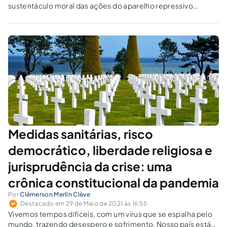
sustentáculo moral das ações do aparelho repressivo
montado pela ditadura militar para perseguir opositores
políticos.
Medidas sanitárias, risco
democrático, liberdade religiosa e
jurisprudência da crise: uma
crônica constitucional da pandemia
Por
Clèmerson Merlin Clève
Destacado em 29 de Maio de 2021 às 16:55
Vivemos tempos difíceis, com um vírus que se espalha pelo
mundo, trazendo desespero e sofrimento. Nosso país está