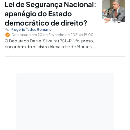
Lei de Segurança Nacional:
apanágio do Estado
democrático de direito?
Por
Rogério Tadeu Romano
Destacado em 20 de Fevereiro de 2021 às 19:00
O Deputado Daniel Silveira (PSL-RJ) foi preso,
por ordem do ministro Alexandre de Moraes,
do STF, após ter divulgado um vídeo no qual
proferia ataques e ofensas aos ministros da
Corte. Silveira fez apologia a agressões físicas
contra os ministros e defendeu sua
"destituição".