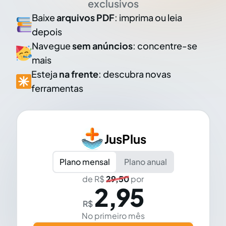
exclusivos
Baixe
arquivos PDF
: imprima ou leia
depois
Navegue
sem anúncios
: concentre-se
mais
Esteja
na frente
: descubra novas
ferramentas
JusPlus
Plano mensal
Plano anual
de R$
29,50
por
2,95
R$
No primeiro mês