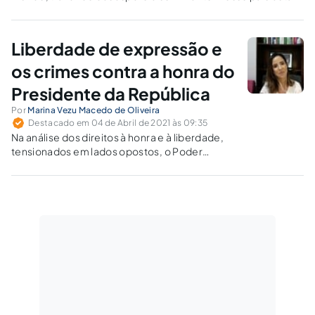
em triste lugar em relação ao número de mortos, com quase
meio milhão de vítimas fatais. Por que chegamos a estes
números?
Liberdade de expressão e
os crimes contra a honra do
Presidente da República
Por
Marina Vezu Macedo de Oliveira
Destacado em 04 de Abril de 2021 às 09:35
Na análise dos direitos à honra e à liberdade,
tensionados em lados opostos, o Poder
Público deve se valer da proporcionalidade,
justiça e adequação, a fim de evitar
decisões/conclusões injustas ou a aniquilação
de um desses direitos.