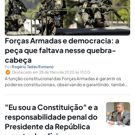
Forças Armadas e democracia: a
peça que faltava nesse quebra-
cabeça
Por
Rogério Tadeu Romano
Destacado em 28 de Maio de 2020 às 13:00
A função constitucional das Forças Armadas é garantir os
poderes constitucionais, observando e garantindo, também,
os direitos humanos. Se assim o é, a ação delas jamais
poderá atentar contra a existência do "garantido". Então por
que será que, no atual cenário político brasileiro, o receio de
"Eu sou a Constituição" e a
que essa regra estivesse sendo ameaçada veio à tona?
responsabilidade penal do
Presidente da República