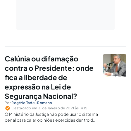
Calúnia ou difamação
contra o Presidente: onde
fica a liberdade de
expressão na Lei de
Segurança Nacional?
Por
Rogério Tadeu Romano
Destacado em 31 de Janeiro de 2021 às 14:15
O Ministério da Justiça não pode usar o sistema
penal para calar opiniões exercidas dentro dos
limites da democracia contra o presidente da