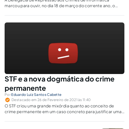
marcou para ouvir, no dia 18 de março do corrente ano, o
youtuber e influenciador Felipe Neto, por suposto crime
previsto na Lei de Segurança Nacional. Saiba os detalhes do
caso.
STF e a nova dogmática do crime
permanente
Por
Eduardo Luiz Santos Cabette
Destacado em 26 de Fevereiro de 2021 às 11:40
O STF criou uma grande mixórdia quanto ao conceito de
crime permanente em um caso concreto para justificar uma
violação de residência por meio de um suposto estado
flagrancial.