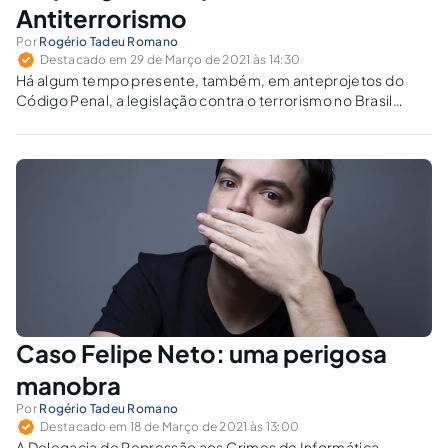
Antiterrorismo
Por
Rogério Tadeu Romano
Destacado em 29 de Março de 2021 às 14:30
Há algum tempo presente, também, em anteprojetos do
Código Penal, a legislação contra o terrorismo no Brasil
requer cautela na hora de seu enquadramento e
interpretação.
Caso Felipe Neto: uma perigosa
manobra
Por
Rogério Tadeu Romano
Destacado em 18 de Março de 2021 às 13:00
A Delegacia de Repressão aos Crimes de Informática