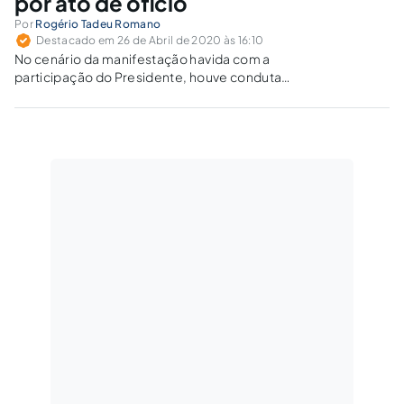
por ato de ofício
Por
Rogério Tadeu Romano
Destacado em 26 de Abril de 2020 às 16:10
No cenário da manifestação havida com a
participação do Presidente, houve conduta
criminosa por parte dele passível de levá-lo à
persecução penal por atos 'in officio' ou
cometidos 'propter officium'?