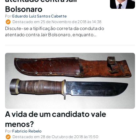
Bolsonaro
Por
Eduardo Luiz Santos Cabette
Destacado em 25 de Novembro de 2018 às 14:38
Discute-se a tipificação correta da conduta do
atentado contra Jair Bolsonaro, enquanto
candidato, bem como a atribuição de polícia
judiciária e a competência para instrução e
julgamento do caso.
A vida de um candidato vale
menos?
Por
Fabricio Rebelo
Destacado em 28 de Outubro de 2018 às 15:50