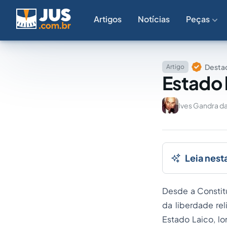
Artigos
Notícias
Peças
Destaq
Artigo
Estado 
Ives Gandra da
Leia nest
Desde a Constit
da liberdade re
Estado Laico, l