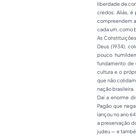
liberdade de con
credos. Aliás, é
compreendem a pa
cada um, como b
As Constituiçõe
Deus (1934), co
pouco humildem
fundamento de um
cultura e o próp
que não colidam 
nação brasileira.
Daí a enorme di
Pagão que nega 
lançou no ano 64
a preservação do
judeu — e também