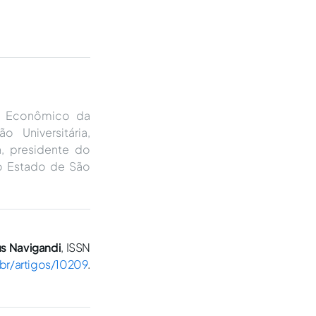
to Econômico da
 Universitária,
, presidente do
o Estado de São
us Navigandi
, ISSN
.br/artigos/10209
.