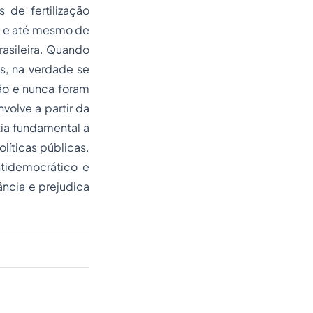
 de fertilização
os e até mesmo de
asileira. Quando
s, na verdade se
ão e nunca foram
volve a partir da
tia fundamental a
líticas públicas.
ntidemocrático e
ância e prejudica