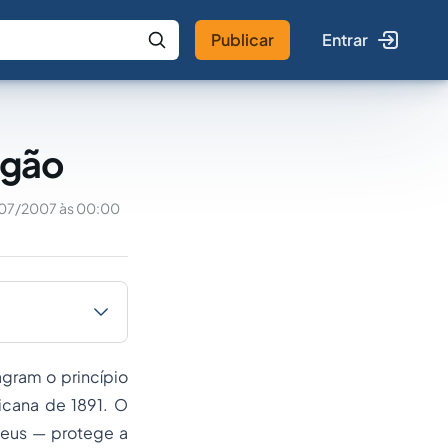
Publicar
Entrar
 IA
Buscar no Jus
agão
07/2007 às 00:00
gram o princípio
icana de 1891. O
Deus — protege a