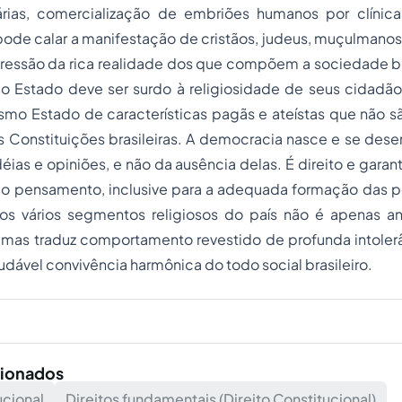
rias, comercialização de embriões humanos por clínicas
se pode calar a manifestação de cristãos, judeus, muçulman
ressão da rica realidade dos que compõem a sociedade br
 o Estado deve ser surdo à religiosidade de seus cidadão
smo Estado de características pagãs e ateístas que não s
 Constituições brasileiras. A democracia nasce e se desen
déias e opiniões, e não da ausência delas. É direito e garan
do pensamento, inclusive para a adequada formação das po
 os vários segmentos religiosos do país não é apenas a
, mas traduz comportamento revestido de profunda intoler
dável convivência harmônica do todo social brasileiro.
cionados
ucional
Direitos fundamentais (Direito Constitucional)