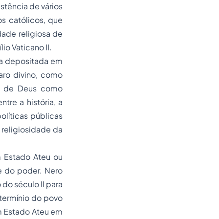
stência de vários
os católicos, que
dade religiosa de
lio Vaticano II.
ça depositada em
aro divino, como
a de Deus como
re a história, a
olíticas públicas
religiosidade da
m Estado Ateu ou
e do poder. Nero
do século II para
xtermínio do povo
um Estado Ateu em