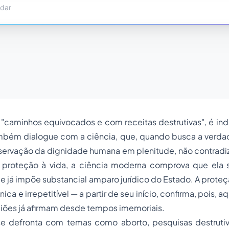
 "caminhos equivocados e com receitas destrutivas", é in
mbém dialogue com a ciência, que, quando busca a verda
servação da dignidade humana em plenitude, não contradiz
proteção à vida, a ciência moderna comprova que ela s
 já impõe substancial amparo jurídico do Estado. A proteç
nica e irrepetitível — a partir de seu início, confirma, pois, 
giões já afirmam desde tempos imemoriais.
e defronta com temas como aborto, pesquisas destruti