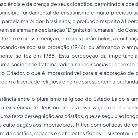
sciência e de crença de seus cidadãos, permitindo a coexi
 princípio fundamental do cristianismo e muito precioso a
rcela maior dos brasileiros, o profundo respeito à liber
em se afirma na declaração
"Dignitatis Humanae"
, do Concí
s fazem expressa menção, em seus preâmbulos, à confian
locando-se sob sua proteção (1946), ou afirmando o amp
ente se fez em 1988. Esta percepção da importânci
a sociedade fraterna radica na indissociável conexão ent
rio Criador, o que é imprescindível para a elaboração de p
com a liberdade religiosa e nem desrespeitem a profunda 
stância entre o pluralismo religioso do Estado Laico e u
a existência de Deus ou prega a divinização do ocupant
 uma feroz perseguição aos cristãos, que se seguiu ao longo 
 culto pagão aos imperadores. Hitler, com políticas de e
 de cristãos, ciganos e deficientes físicos — sustentou 