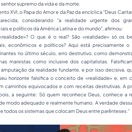
o senhor supremo da vida e da morte.
Bento XVI, o Papa do Amor e da Paz da encíclica
"Deus Carita
recida, considerando "a realidade urgente dos gra
ais e políticos da América Latina e do mundo", afirmou:
realidade»? O que é o real? São «realidade» só os be
is, econômicos e políticos? Aqui está precisamente o
nantes no último século, erro destrutivo, como demonstr
mas marxistas como inclusive dos capitalistas. Falsific
 amputação da realidade fundante, e por isso decisiva, 
seu horizonte falsifica o conceito de «realidade» e, em 
m caminhos equivocados e com receitas destrutivas. A pr
pois, a seguinte: Só quem reconhece Deus, conhece a 
 de modo adequado e realmente humano. A verdade dessa
de todos os sistemas que colocam Deus entre parênteses."