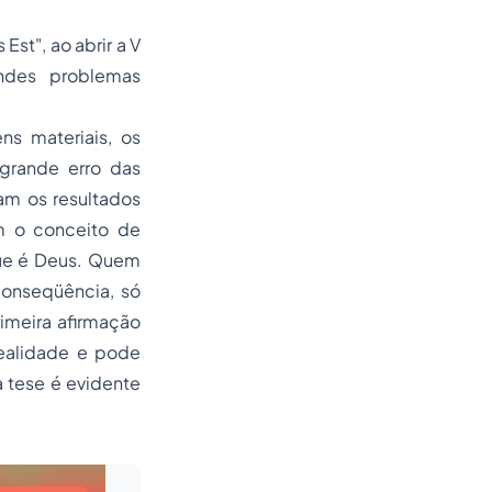
s Est"
, ao abrir a V
ndes problemas
ns materiais, os
 grande erro das
am os resultados
am o conceito de
que é Deus. Quem
conseqüência, só
imeira afirmação
realidade e pode
 tese é evidente