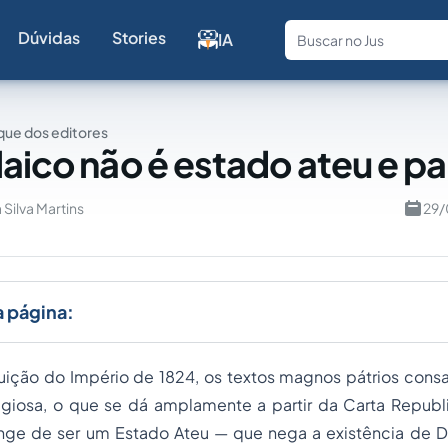
Dúvidas
Stories
IA
Fale com a
ue dos editores
laico não é estado ateu e p
 Silva Martins
29/
a página:
uição do Império de 1824, os textos magnos pátrios consa
ligiosa, o que se dá amplamente a partir da Carta Republ
onge de ser um Estado Ateu — que nega a existência de 