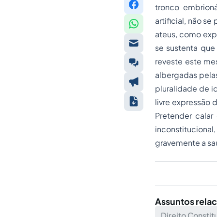
tronco embrioná
artificial, não 
ateus, como exp
se sustenta que
reveste este me
albergadas pelas
pluralidade de i
livre expressão 
Pretender calar
inconstitucional
gravemente a sau
Assuntos rela
Direito Constit