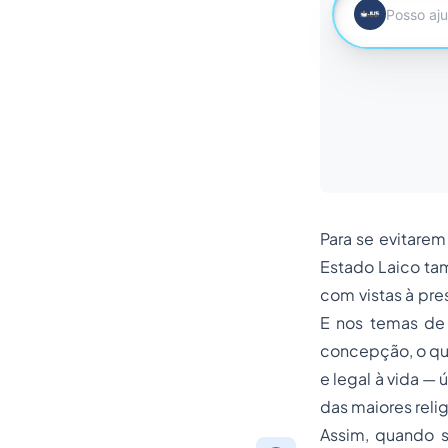
Para se evitarem
Estado Laico ta
com vistas à pre
E nos temas de 
concepção, o que
e legal à vida — ú
das maiores reli
Assim, quando s