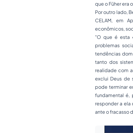
que o Füher era 
Por outro lado, 
CELAM, em Apa
econômicos, soci
"O que é esta «
problemas socia
tendências domi
tanto dos siste
realidade com a
exclui Deus de 
pode terminar e
fundamental é, 
responder a ela
ante o fracasso 