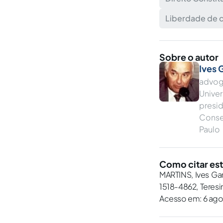
Liberdade de 
Sobre o autor
Ives 
advog
Unive
presi
Conse
Paulo
Como citar est
MARTINS, Ives Ga
1518-4862, Teresin
Acesso em: 6 ago