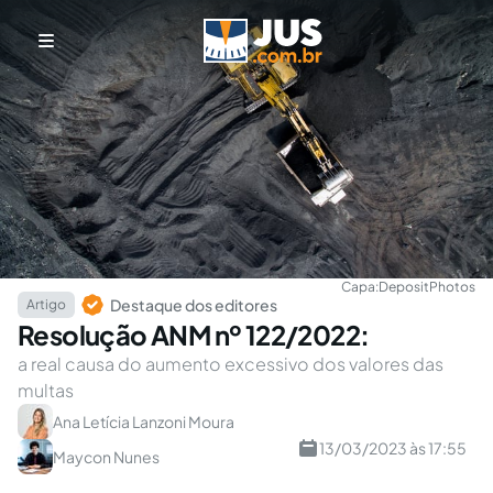
Capa:
DepositPhotos
Destaque dos editores
Artigo
Resolução ANM nº 122/2022:
a real causa do aumento excessivo dos valores das
multas
Ana Letícia Lanzoni Moura
13/03/2023 às 17:55
Maycon Nunes