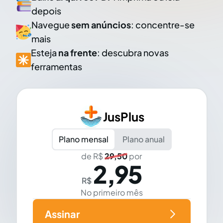
depois
Navegue
sem anúncios
: concentre-se
mais
Esteja
na frente
: descubra novas
ferramentas
JusPlus
Plano mensal
Plano anual
de R$
29,50
por
2,95
R$
No primeiro mês
Assinar