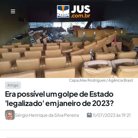
Capa:
Alex Rodrigues / Agência Brasil
Artigo
Era possível um golpe de Estado
'legalizado' em janeiro de 2023?
Sérgio Henrique da Silva Pereira
11/07/2023 às 19:21