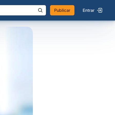
Publicar
Entrar
 IA
Buscar no Jus