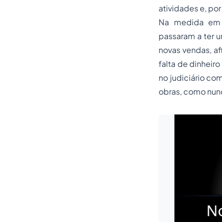
atividades e, po
Na medida em q
passaram a ter 
novas vendas, af
falta de dinheir
no judiciário co
obras, como nunc