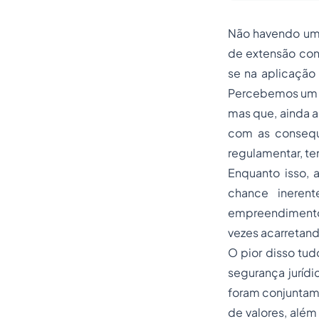
Não havendo uma
de extensão con
se na aplicação
Percebemos um m
mas que, ainda a
com as consequê
regulamentar, t
Enquanto isso, a
chance inerent
empreendimento
vezes acarretando
O pior disso tud
segurança jurídi
foram conjuntame
de valores, além