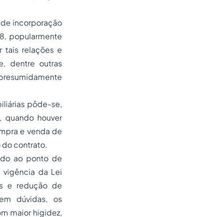
i de incorporação
/18, popularmente
 tais relações e
e, dentre outras
, presumidamente
iliárias pôde-se,
, quando houver
ompra e venda de
 do contrato.
ado ao ponto de
 vigência da Lei
os e redução de
sem dúvidas, os
m maior higidez,