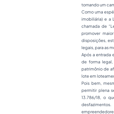
tornando um cam
Como uma espécie
imobiliária) e a
chamada de “Lei
promover maior 
disposições, es
legais, para as 
Após a entrada e
de forma legal
patrimônio de a
lote em loteamen
Pois bem, mesm
permitir plena 
13.786/18, o q
desfazimentos.
empreendedores 