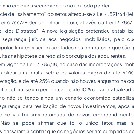
inho em que a sociedade como um todo perdeu.
 de “salvamento” do setor, alterou-se a Lei 4.591/64 (le
 Lei 6.766/79 (lei de loteamentos), através da Lei 13.786
 dos Distratos”. A nova legislação pretendeu estabilizar
segurança jurídica aos negócios imobiliários, pelo qu
tipulou limites a serem adotados nos contratos e que são
multas na hipótese de rescisão por culpa dos adquirentes.
m vigor da Lei 13.786/18, no caso das incorporações imob
, aplicar uma multa sobre os valores pagos de até 50%
fetação, e de até 25% quando não houver, enquanto na c
to definiu-se um percentual de até 10% do valor atualizado
o não se tendo ainda um cenário econômico estabiliz
segurança para realização de novos investimentos, após a
ue se viu foi uma retomada de novos empreendiment
 Não se pode afirmar que foi o único fator, mas, 
passaram a confiar que os negócios seriam cumpridos co