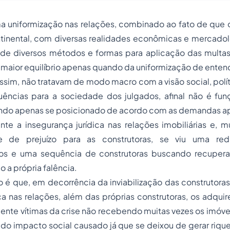
 uniformização nas relações, combinado ao fato de que o 
tinental, com diversas realidades econômicas e mercadoló
 de diversos métodos e formas para aplicação das multas
aior equilíbrio apenas quando da uniformização de entend
ssim, não tratavam de modo macro com a visão social, pol
ncias para a sociedade dos julgados, afinal não é funç
endo apenas se posicionado de acordo com as demandas a
nte a insegurança jurídica nas relações imobiliárias e, 
e de prejuízo para as construtoras, se viu uma re
s e uma sequência de construtoras buscando recuperaçã
 a própria falência.
o é que, em decorrência da inviabilização das construtora
ca nas relações, além das próprias construtoras, os adqui
nte vítimas da crise não recebendo muitas vezes os imóvei
 do impacto social causado já que se deixou de gerar riq