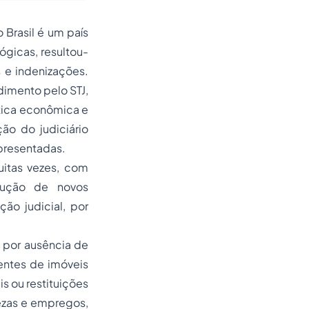
Brasil é um país
gicas, resultou-
 e indenizações.
imento pelo STJ,
ítica econômica e
ão do judiciário
presentadas.
muitas vezes, com
dução de novos
o judicial, por
s por ausência de
rentes de imóveis
s ou restituições
uezas e empregos,