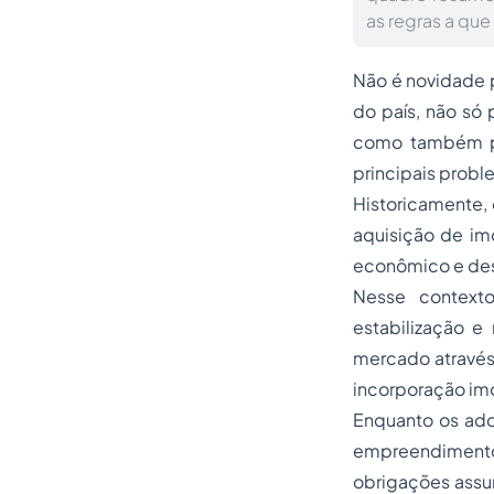
as regras a qu
Não é novidade 
do país, não só
como também pe
principais probl
Historicamente,
aquisição de imó
econômico e dese
Nesse context
estabilização e
mercado através 
incorporação imob
Enquanto os adq
empreendimentos
obrigações assum