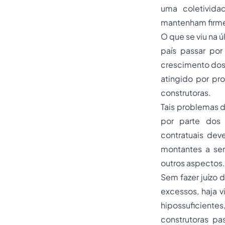
uma coletivida
mantenham firme
O que se viu na 
país passar por
crescimento dos
atingido por pr
construtoras.
Tais problemas 
por parte dos 
contratuais dev
montantes a ser
outros aspectos.
Sem fazer juízo 
excessos, haja v
hipossuficient
construtoras p