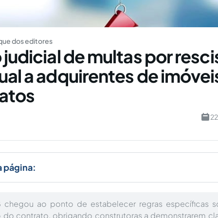
ue dos editores
 judicial de multas por resc
ual a adquirentes de imóveis
ratos
22
a página:
18 chegou ao ponto de estabelecer regras específicas s
 do contrato, obrigando construtoras a demonstrarem cl