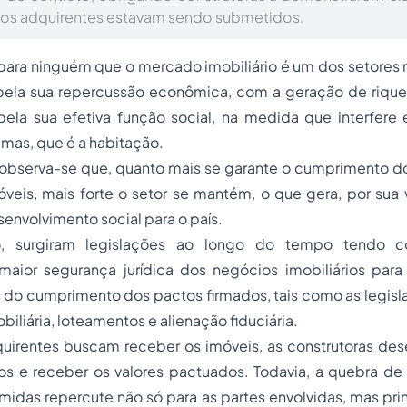
e os adquirentes estavam sendo submetidos.
para ninguém que o mercado imobiliário é um dos setores 
 pela sua repercussão econômica, com a geração de riqu
la sua efetiva função social, na medida que interfere
emas, que é a habitação.
 observa-se que, quanto mais se garante o cumprimento do
veis, mais forte o setor se mantém, o que gera, por sua 
nvolvimento social para o país.
o, surgiram legislações ao longo do tempo tendo c
 maior segurança jurídica dos negócios imobiliários par
do cumprimento dos pactos firmados, tais como as legisla
iliária, loteamentos e alienação fiduciária.
uirentes buscam receber os imóveis, as construtoras des
 e receber os valores pactuados. Todavia, a quebra de
idas repercute não só para as partes envolvidas, mas pri