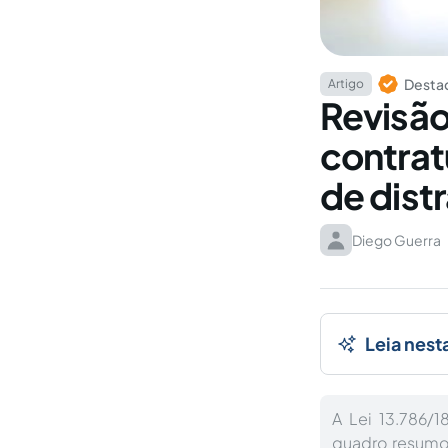
Destaq
Artigo
Revisão
contrat
de dist
Diego Guerra
Leia nest
A Lei 13.786/
quadro resumo