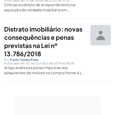
Publicado em 10 de Junho de 2020 às 19:35
Críticas ao direito de arrependimento na
aquisição de unidade imobiliária em
incorporação imobiliária e loteamento urbano
previsto na Lei Federal nº 13.786/2018 .
Distrato imobiliário: novas
consequências e penas
previstas na Lei nº
13.786/2018
Por
Paulo Caldas Paes
Publicado em 30 de Outubro de 2019 às 18:08
Artigo analisa as penas impostas aos
adquirentes de imóveis na compra frente à Lei
do distrato imobiliário (Lei nº 13.786/2018).