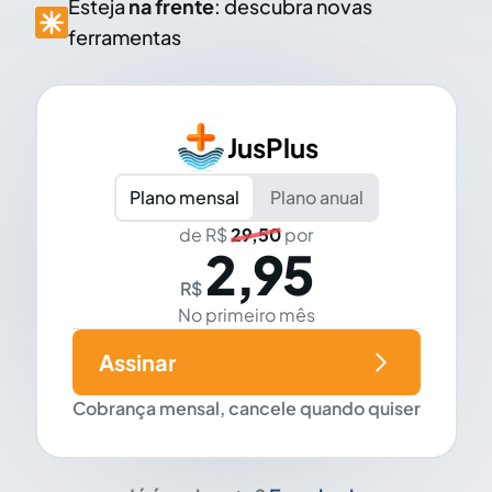
Esteja
na frente
: descubra novas
ferramentas
JusPlus
Plano mensal
Plano anual
de R$
29,50
por
2,95
R$
No primeiro mês
Assinar
Cobrança mensal, cancele quando quiser