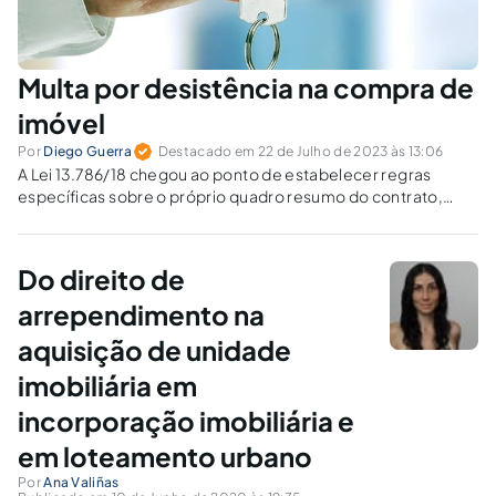
Multa por desistência na compra de
imóvel
Por
Diego Guerra
Destacado em 22 de Julho de 2023 às 13:06
A Lei 13.786/18 chegou ao ponto de estabelecer regras
específicas sobre o próprio quadro resumo do contrato,
obrigando construtoras a demonstrarem claramente todas
as regras a que os adquirentes estavam sendo submetidos.
Do direito de
arrependimento na
aquisição de unidade
imobiliária em
incorporação imobiliária e
em loteamento urbano
Por
Ana Valiñas