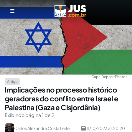
Capa:
DepositPhotos
Artigo
Implicações no processo histórico
geradoras do conflito entre Israel e
Palestina (Gaza e Cisjordânia)
Exibindo página 1 de 2
Carlos Alexandre Costa Leite
11/10/2023 às 20:20