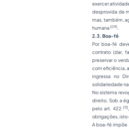
exercer atividad
desprovida de m
mas, também, agr
[09]
humana
.
2.3. Boa-fé
Por
boa-fé
deve
contrato (dar, 
preservar o verd
com eficiência, 
ingressa no Di
solidariedade na
No sistema revog
direito. Sob a é
[11]
pelo art. 422
obrigações, isto 
A boa-fé impõe a