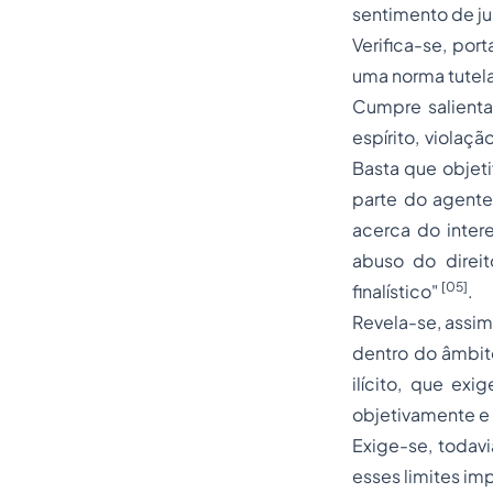
sentimento de j
Verifica-se, por
uma norma tutela
Cumpre salientar
espírito, violaçã
Basta que objet
parte do agente
acerca do intere
abuso do direi
[05]
finalístico"
.
Revela-se, assim
dentro do âmbito
ilícito, que exi
objetivamente e 
Exige-se, todavi
esses limites im