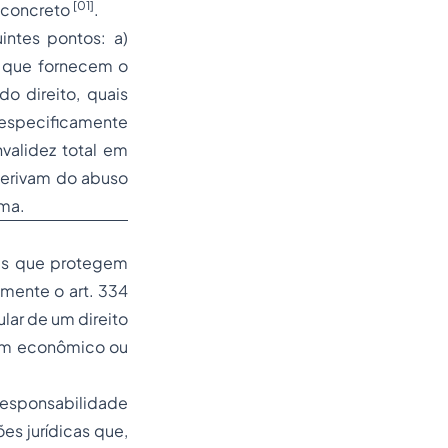
[01]
o concreto
.
intes pontos: a)
s que fornecem o
o direito, quais
, especificamente
validez total em
derivam do abuso
ema.
ais que protegem
lmente o art. 334
ular de um direito
fim econômico ou
 responsabilidade
ões jurídicas que,