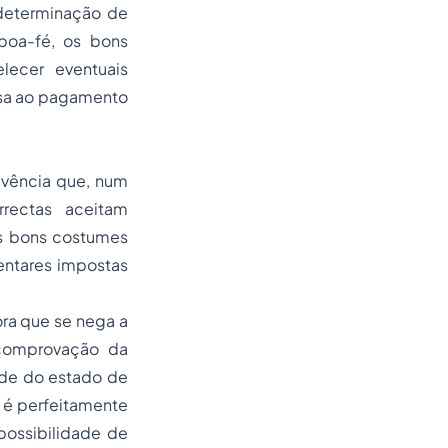
 determinação de
 boa-fé, os bons
lecer eventuais
usa ao pagamento
ivência que, num
rectas aceitam
os bons costumes
entares impostas
ra que se nega a
comprovação da
dade do estado de
 é perfeitamente
possibilidade de