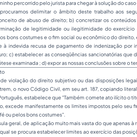
inho percorrido pelo jurista para chegar à solução do cas
 procuramos delimitar o âmbito deste trabalho aos segu
onceito de abuso de direito; b) concretizar os conteúdo
rminação de legitimidade ou ilegitimidade do exercício d
 os bons costumes e o fim social ou econômico do direito
 à indevida recusa de pagamento de indenização por in
uro; c) estabelecer as conseqüências sancionatórias que 
pótese examinada ; d) expor as nossas conclusões sobre o t
to
de violação do direito subjetivo ou das disposições leg
trem, o novo Código Civil, em seu art. 187, copiando litera
Português, estabelece que "
Também comete ato ilícito o tit
lo, excede manifestamente os limites impostos pelo seu 
-fé ou pelos bons costumes
".
sula geral, de aplicação muito mais vasta do que apenas à
o qual se procura estabelecer limites ao exercício das posiç