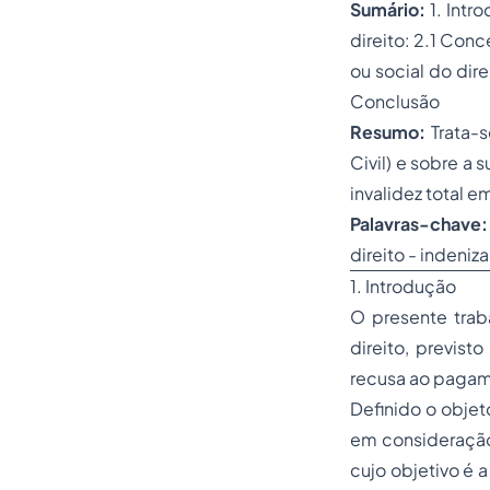
Sumário:
1. Intr
direito: 2.1 Con
ou social do dir
Conclusão
Resumo:
Trata-s
Civil) e sobre a
invalidez total e
Palavras-chave:
direito - indeniz
1. Introdução
O presente trab
direito, previst
recusa ao pagame
Definido o objet
em consideração,
cujo objetivo é 