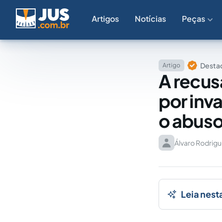
Artigos
Notícias
Peças
Destaq
Artigo
A recus
por inv
o abuso
Álvaro Rodrigu
Leia nest