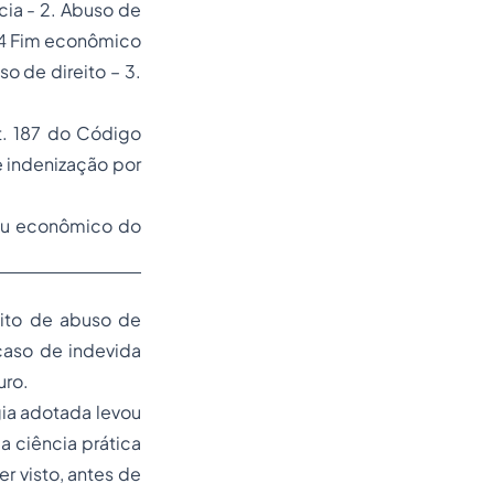
cia - 2. Abuso de
2.4 Fim econômico
o de direito – 3.
t. 187 do Código
e indenização por
 ou econômico do
eito de abuso de
 caso de indevida
uro.
ia adotada levou
a ciência prática
r visto, antes de