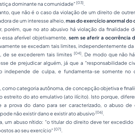
[03]
ustiça dominante na comunidade"
.
tanto, que não é o caso da violação de um direito de outr
dora de um interesse alheio,
mas do exercício anormal do d
, porém, que no ato abusivo há violação da finalidade do
o essa aferível objetivamente,
sem se aferir a ocorrência 
ivamente se excedam tais limites, independentemente da 
[04]
, de se excederem tais limites
. De modo que não há 
sse de prejudicar alguém, já que a "responsabilidade civ
to independe de culpa, e fundamenta-se somente no cri
, como categoria autônoma, de concepção objetiva e finalí
 estreito do ato emulativo (ato ilícito). Isto porque, dife
ge a prova do dano para ser caracterizado, o abuso de di
[06]
pode não existir dano e existir ato abusivo
.
a, um abuso nítido: "o titular do direito deve ter excedido
[07]
postos ao seu exercício"
.