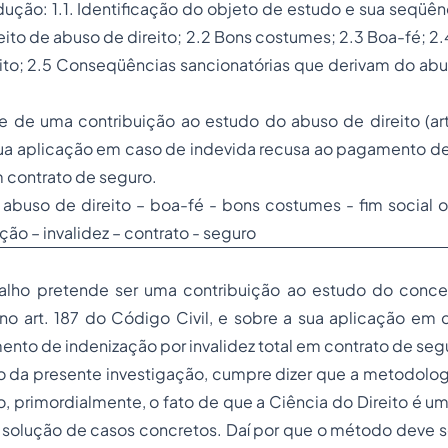
odução: 1.1. Identificação do objeto de estudo e sua seqüên
ceito de abuso de direito; 2.2 Bons costumes; 2.3 Boa-fé; 
eito; 2.5 Conseqüências sancionatórias que derivam do abus
e de uma contribuição ao estudo do abuso de direito (ar
 sua aplicação em caso de indevida recusa ao pagamento d
m contrato de seguro.
abuso de direito – boa-fé - bons costumes - fim social
ação – invalidez – contrato - seguro
alho pretende ser uma contribuição ao estudo do conc
o no art. 187 do Código Civil, e sobre a sua aplicação em
nto de indenização por invalidez total em contrato de seg
o da presente investigação, cumpre dizer que a metodolog
 primordialmente, o fato de que a Ciência do Direito é um
a solução de casos concretos. Daí por que o método deve se