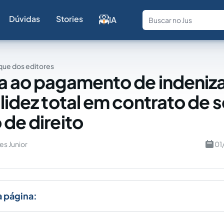
Dúvidas
Stories
IA
Fale com a
ue dos editores
a ao pagamento de indeniz
alidez total em contrato de 
 de direito
es Junior
01
a página: