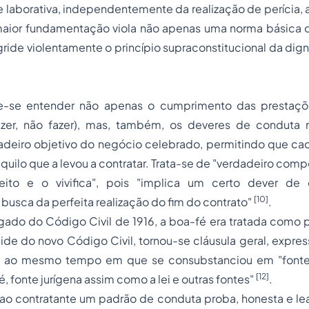
e laborativa, independentemente da realização de perícia, a
aior fundamentação viola não apenas uma norma básica d
ide violentamente o princípio supraconstitucional da dig
-se entender não apenas o cumprimento das prestaçõe
fazer, não fazer), mas, também, os deveres de conduta 
adeiro objetivo do negócio celebrado, permitindo que cad
aquilo que a levou a contratar. Trata-se de "verdadeiro com
reito e o vivifica", pois "implica um certo dever de
[10]
 busca da perfeita realização do fim do contrato"
.
ado do Código Civil de 1916, a boa-fé era tratada como p
gide do novo Código Civil, tornou-se cláusula geral, expre
, ao mesmo tempo em que se consubstanciou em "fonte 
[12]
é, fonte jurígena assim como a lei e outras fontes"
.
o contratante um padrão de conduta proba, honesta e leal