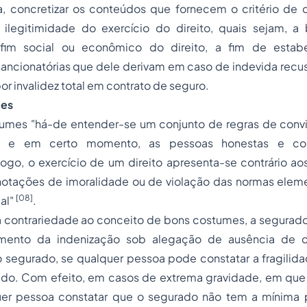
, concretizar os conteúdos que fornecem o critério de
 ilegitimidade do exercício do direito, quais sejam, a
im social ou econômico do direito, a fim de estabe
ancionatórias que dele derivam em caso de indevida rec
or invalidez total em contrato de seguro.
mes
tumes
"há-de entender-se um conjunto de regras de conv
 e em certo momento, as pessoas honestas e cor
o, o exercício de um direito apresenta-se contrário a
notações de imoralidade ou de violação das normas elem
[08]
al"
.
 contrariedade ao conceito de bons costumes, a segurado
mento da indenização sob alegação de ausência de 
do segurado, se qualquer pessoa pode constatar a fragili
do. Com efeito, em casos de extrema gravidade, em que
uer pessoa constatar que o segurado não tem a mínima 