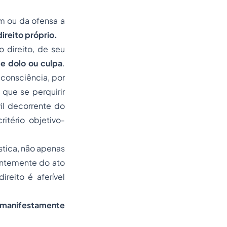
em ou da ofensa a
ireito próprio.
 direito, de seu
de dolo ou culpa
.
consciência, por
que se perquirir
il decorrente do
tério objetivo-
stica, não apenas
rentemente do ato
reito é aferível
manifestamente