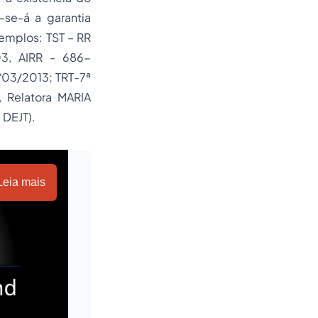
-se-á a garantia
emplos: TST – RR
03, AIRR - 686-
/03/2013; TRT-7ª
elatora MARIA
 DEJT).
Leia mais