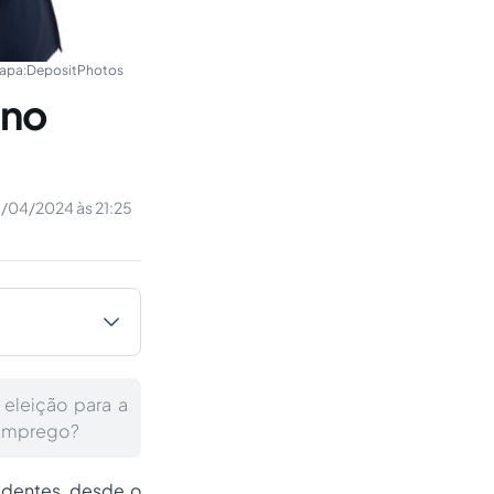
apa:
DepositPhotos
 no
/04/2024 às 21:25
eleição para a
e emprego?
identes, desde o