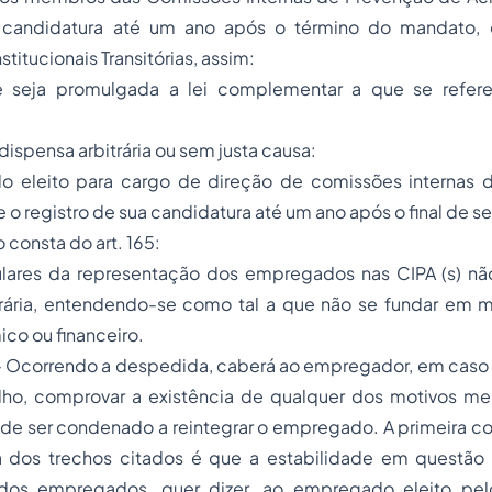
a candidatura até um ano após o término do mandato, 
itucionais Transitórias, assim:
e seja promulgada a lei complementar a que se refere 
a dispensa arbitrária ou sem justa causa:
o eleito para cargo de direção de comissões internas 
 o registro de sua candidatura até um ano após o final de 
 consta do art. 165:
itulares da representação dos empregados nas CIPA (s) nã
rária, entendendo-se como tal a que não se fundar em mot
co ou financeiro.
 - Ocorrendo a despedida, caberá ao empregador, em caso
alho, comprovar a existência de qualquer dos motivos m
 de ser condenado a reintegrar o empregado. A primeira c
a dos trechos citados é que a estabilidade em questão 
 dos empregados, quer dizer, ao empregado eleito pel