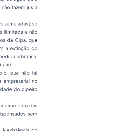
 não fazem jus à
ive sumuladas], se
é ilimitada e não
ros da Cipa, que
m a extinção do
edida arbitrária,
tário.
plo, que não há
e empresarial no
lidade do cipeiro
encerramento das
dispensados, sem
 à existência do