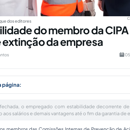
C
ue dos editores
ilidade do membro da CIPA
 extinção da empresa
antos
05
a página:
fechada, o empregado com estabilidade decorrente de 
to aos salários e demais vantagens até o fim da garantia d
dos membros das Comissões Internas de Prevenção de Ac