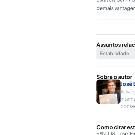
demais vantagens
Assuntos rela
Estabilidade
Sobre o autor
José 
Advog
Inter
conse
Como citar est
SANTOS, José Er