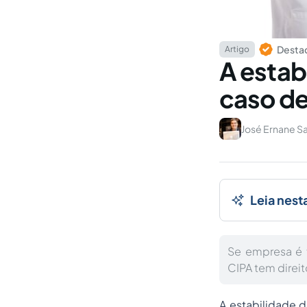
Destaq
Artigo
A estab
caso de
José Ernane S
Leia nest
Se empresa é 
CIPA tem direi
A estabilidade 