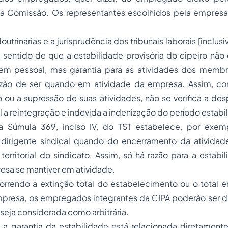
na Comissão. Os representantes escolhidos pela empresa
utrinárias e a jurisprudência dos tribunais laborais [inclus
sentido de que a estabilidade provisória do cipeiro não 
gem pessoal, mas garantia para as atividades dos memb
zão de ser quando em atividade da empresa. Assim, co
ou a supressão de suas atividades, não se verifica a desp
 a reintegração e indevida a indenização do período estabili
 a Súmula 369, inciso IV, do TST estabelece, por exem
 dirigente sindical quando do encerramento da atividad
erritorial do sindicato. Assim, só há razão para a estabi
esa se mantiver em atividade.
orrendo a extinção total do estabelecimento ou o total 
mpresa, os empregados integrantes da CIPA poderão ser 
 seja considerada como arbitrária.
a garantia da estabilidade está relacionada diretamente