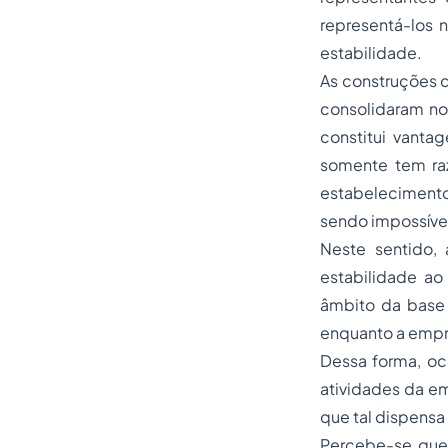
representá-los 
estabilidade.
As construções do
consolidaram no 
constitui vanta
somente tem ra
estabelecimento 
sendo impossível
Neste sentido,
estabilidade ao
âmbito da base t
enquanto a empr
Dessa forma, oc
atividades da e
que tal dispensa
Percebe-se que 