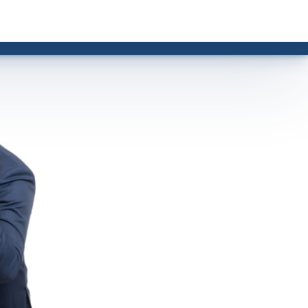
Publicar
Entrar
 IA
Buscar no Jus