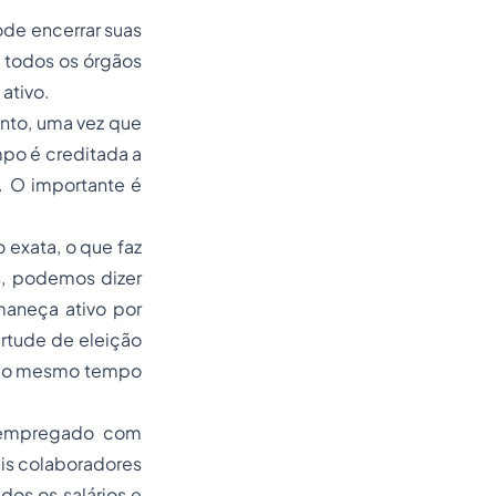
ode encerrar suas
m todos os órgãos
ativo.
nto, uma vez que
po é creditada a
. O importante é
 exata, o que faz
s, podemos dizer
maneça ativo por
rtude de eleição
s, ao mesmo tempo
o empregado com
is colaboradores
os os salários e