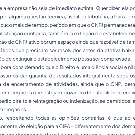
 a empresa não seja de imediato extinta. Quer dizer, ela p
 por alguma questão técnica, fiscal ou tributária, a baixa e
uco mais de tempo, período em que o CNPJ permanecerá 
l situação configura, também, a extinção do estabelecime
ão do CNPJ ativo por um espaço ainda que razoável de tem
ticos que precisam ser resolvidos antes da efetiva baixa
ção de extinguir o estabelecimento possa ser comprovada.
ra considerando que o Direito é uma ciência social e não
samos dar garantia de resultados integralmente seguro
e de encerramento de atividades, ainda que o CNPJ per
 empregados que estejam gozando de estabilidade em vi
 terão direito à reintegração ou indenização, se demitido
empregados.
o, respeitando todas as opiniões contrárias, é que a
orrente de eleição para a CIPA - diferentemente dos dema
os em decorrência da extinção da empresa - não são devid