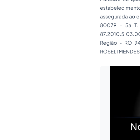
estabelecimento
assegurada ao e
80079 - 5a T. 
87.2010.5.03.004
Região - RO 
ROSELI MENDES A