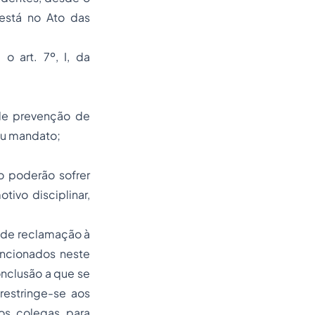
está no Ato das
o art. 7º, I, da
de prevenção de
seu mandato;
o poderão sofrer
ivo disciplinar,
 de reclamação à
encionados neste
onclusão a que se
restringe-se aos
os colegas para