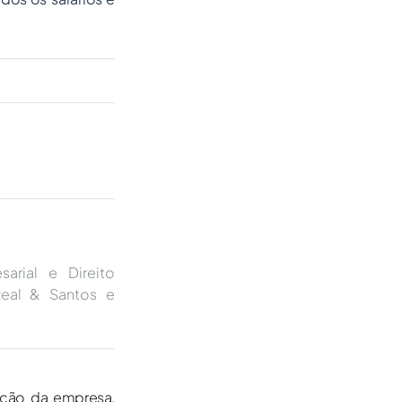
arial e Direito
 Real & Santos e
nção da empresa.