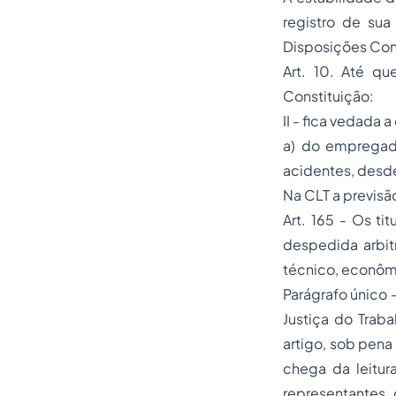
registro de su
Disposições Const
Art. 10. Até qu
Constituição:
II - fica vedada 
a) do empregad
acidentes, desde
Na CLT a previsão
Art. 165 - Os t
despedida arbit
técnico, econômi
Parágrafo único
Justiça do Trab
artigo, sob pena
chega da leitur
representantes