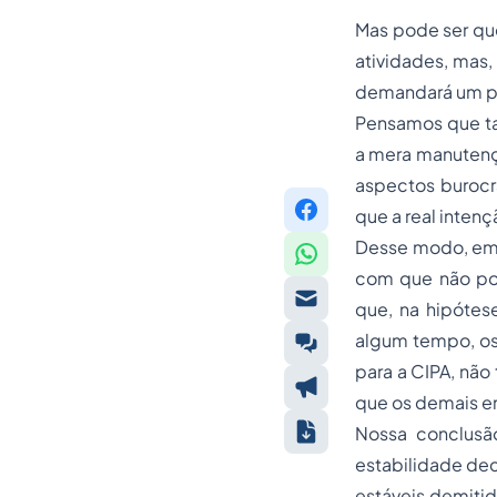
Mas pode ser que
atividades, mas,
demandará um po
Pensamos que ta
a mera manutenç
aspectos burocrá
que a real inten
Desse modo, embo
com que não pos
que, na hipótes
algum tempo, os
para a CIPA, não
que os demais 
Nossa conclusã
estabilidade dec
estáveis demitid