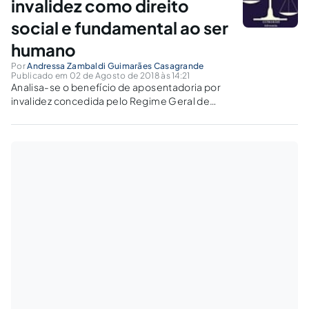
invalidez como direito
social e fundamental ao ser
humano
Por
Andressa Zambaldi Guimarães Casagrande
Publicado em 02 de Agosto de 2018 às 14:21
Analisa-se o benefício de aposentadoria por
invalidez concedida pelo Regime Geral de
Previdência Social (RGPS), sua natureza e
requisitos para concessão, à luz da Legislação
vigente e o retrocesso social iminente trazido
no texto da PEC 287/2016.