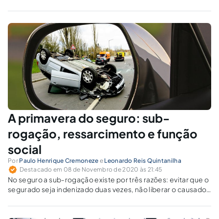
poderiam ser utilizadas em pedidos do benefício auxílio-
acidente, tanto para os infectados dentro quanto fora do
ambiente de trabalho.
A primavera do seguro: sub-
rogação, ressarcimento e função
social
Por
Paulo Henrique Cremoneze
e
Leonardo Reis Quintanilha
Destacado em 08 de Novembro de 2020 às 21:45
No seguro a sub-rogação existe por três razões: evitar que o
segurado seja indenizado duas vezes, não liberar o causador
do dano — que sem isso se veria livre pela precaução de sua
vítima — e salvaguardar o fundo do mútuo. A sub-rogação
não transfere ônus ao segurador.