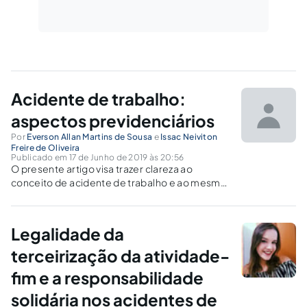
Acidente de trabalho:
aspectos previdenciários
Por
Everson Allan Martins de Sousa
e
Issac Neiviton
Freire de Oliveira
Publicado em 17 de Junho de 2019 às 20:56
O presente artigo visa trazer clareza ao
conceito de acidente de trabalho e ao mesmo
tempo demonstrar o máximo de aspectos
previdenciários que tem por causa esse fato.
Legalidade da
terceirização da atividade-
fim e a responsabilidade
solidária nos acidentes de