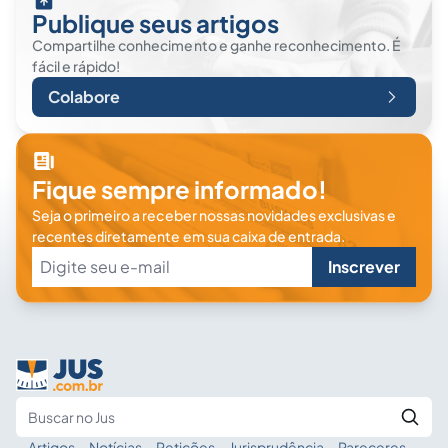
Publique seus artigos
Compartilhe conhecimento e ganhe reconhecimento. É
fácil e rápido!
Colabore
Fique sempre informado!
Seja o primeiro a receber nossas novidades exclusivas e
recentes diretamente em sua caixa de entrada.
Inscrever
Artigos
·
Notícias
·
Petições
·
Jurisprudência
·
Pareceres
·