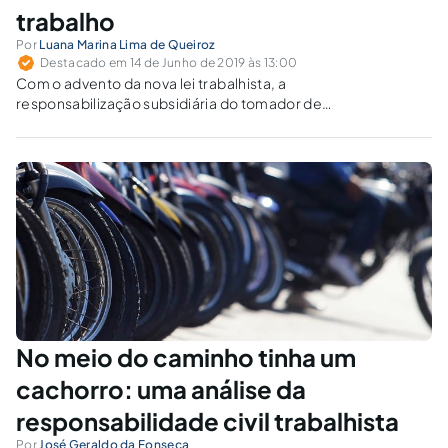
trabalho
Por
Luana Marina Lima de Queiroz
Destacado em 14 de Junho de 2019 às 13:00
Com o advento da nova lei trabalhista, a
responsabilização subsidiária do tomador de
serviço, prevista na Súmula 331 do TST, deve
ser mantida? Ou seria a responsabilidade
solidária a mais adequada para o contexto
atual?
No meio do caminho tinha um
cachorro: uma análise da
responsabilidade civil trabalhista
Por
José Geraldo da Fonseca