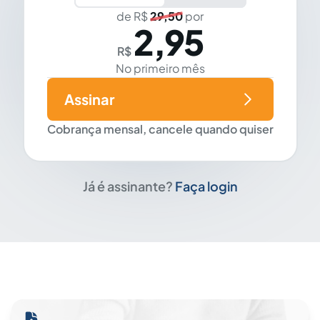
de R$
29,50
por
2,95
R$
No primeiro mês
Assinar
Cobrança mensal, cancele quando quiser
Já é assinante?
Faça login