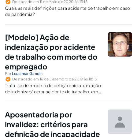
Destacado em 11 de Maio de 2020 às 15:15
Quais as reais definições para acidente de trabalho em caso
de pandemia?
[Modelo] Ação de
indenização por acidente
de trabalho com morte do
empregado
Por
Leucimar Gandin
Destacado em 16 de Dezembro de 2019 às 18:15
Trata-se de modelo de petição inicial em ação
de indenização por acidente de trabalho, em
razão de acidente ocorrido com máquina de
empresa, que levou a óbito um de seus
empregados. Diversas verbas trabalhistas
Aposentadoria por
também são reivindicadas.
invalidez: critérios para
definição de incapacidade