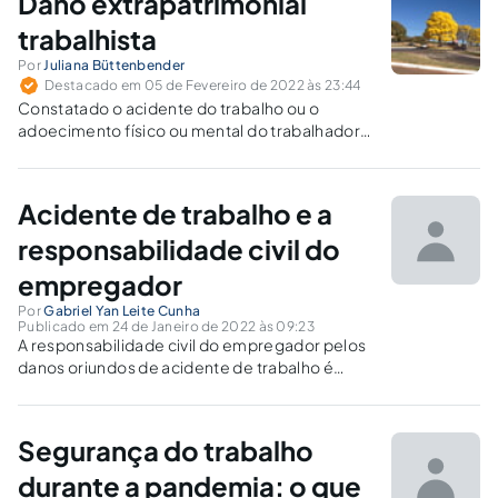
Dano extrapatrimonial
trabalhista
Por
Juliana Büttenbender
Destacado em 05 de Fevereiro de 2022 às 23:44
Constatado o acidente do trabalho ou o
adoecimento físico ou mental do trabalhador,
há o dever de indenizar material e moral, salvo
no caso de excludentes de responsabilidade.
Acidente de trabalho e a
responsabilidade civil do
empregador
Por
Gabriel Yan Leite Cunha
Publicado em 24 de Janeiro de 2022 às 09:23
A responsabilidade civil do empregador pelos
danos oriundos de acidente de trabalho é
objetiva ou subjetiva?
Segurança do trabalho
durante a pandemia: o que