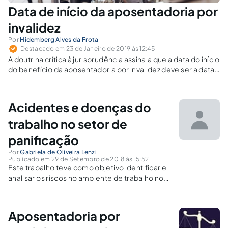
Data de início da aposentadoria por
invalidez
Por
Hidemberg Alves da Frota
Destacado em 23 de Janeiro de 2019 às 12:45
A doutrina crítica à jurisprudência assinala que a data do início
do benefício da aposentadoria por invalidez deve ser a data
do início da incapacidade, independentemente de o
benefício haver sido concedido na esfera administrativa ou
judicial, salvo quando não seja comprovar essa data.
Acidentes e doenças do
trabalho no setor de
panificação
Por
Gabriela de Oliveira Lenzi
Publicado em 29 de Setembro de 2018 às 15:52
Este trabalho teve como objetivo identificar e
analisar os riscos no ambiente de trabalho no
setor de panificação. Foi realizado o
levantamento de dados de acidentes nesse
setor.
Aposentadoria por