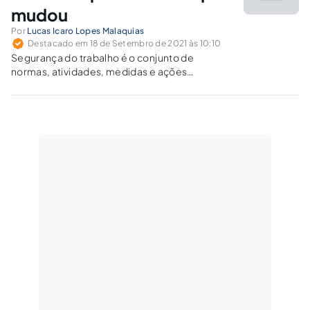
mudou
Por
Lucas Icaro Lopes Malaquias
Destacado em 18 de Setembro de 2021 às 10:10
Segurança do trabalho é o conjunto de
normas, atividades, medidas e ações
preventivas praticadas para melhorar e
garantir a segurança dos ambientes e campos
de trabalho.