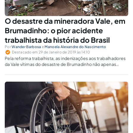
O desastre da mineradora Vale, em
Brumadinho: o pior acidente
trabalhista da história do Brasil
Por
Wander Barbosa
e
Manoela Alexandre do Nascimento
Destacado em 29 de Janeiro de 2019 às 14:10
Pela reforma trabalhista, as indenizações aos trabalhadores
da Vale vítimas do desastre de Brumadinho não apenas
possuem teto tabelado como dependem de qual era o
salário do empregado.