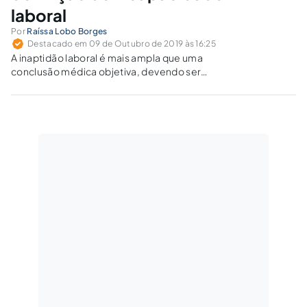
laboral
Por
Raíssa Lobo Borges
Destacado em 09 de Outubro de 2019 às 16:25
A inaptidão laboral é mais ampla que uma
conclusão médica objetiva, devendo ser
embasada, também, no conjunto fático-
probatório do caso concreto e nas
circunstâncias pessoais e sociais de cada
segurado.