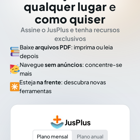
qualquer lugar
e
como quiser
Assine o JusPlus e tenha recursos
exclusivos
Baixe
arquivos PDF
: imprima ou leia
depois
Navegue
sem anúncios
: concentre-se
mais
Esteja
na frente
: descubra novas
ferramentas
JusPlus
Plano mensal
Plano anual