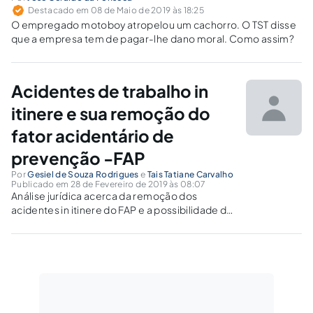
Destacado em 08 de Maio de 2019 às 18:25
O empregado motoboy atropelou um cachorro. O TST disse
que a empresa tem de pagar-lhe dano moral. Como assim?
Acidentes de trabalho in
itinere e sua remoção do
fator acidentário de
prevenção -FAP
Por
Gesiel de Souza Rodrigues
e
Tais Tatiane Carvalho
Publicado em 28 de Fevereiro de 2019 às 08:07
Análise jurídica acerca da remoção dos
acidentes in itinere do FAP e a possibilidade de
recuperação de eventuais valores
indevidamente recolhidos a maior pelas
empresas.