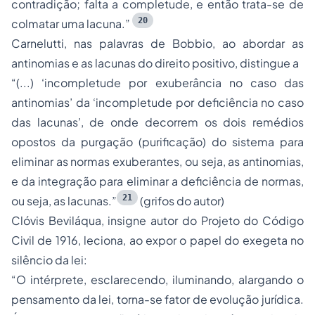
contradição; falta a completude, e então trata-se de
20
colmatar uma lacuna.”
Carnelutti, nas palavras de Bobbio, ao abordar as
antinomias e as lacunas do direito positivo, distingue a
“(...) ‘incompletude por exuberância no caso das
antinomias’ da ‘incompletude por deficiência no caso
das lacunas’, de onde decorrem os dois remédios
opostos da purgação (purificação) do sistema para
eliminar as normas exuberantes, ou seja, as antinomias,
e da integração para eliminar a deficiência de normas,
21
ou seja, as lacunas.”
(grifos do autor)
Clóvis Beviláqua, insigne autor do Projeto do Código
Civil de 1916, leciona, ao expor o papel do exegeta no
silêncio da lei:
“O intérprete, esclarecendo, iluminando, alargando o
pensamento da lei, torna-se fator de evolução jurídica.