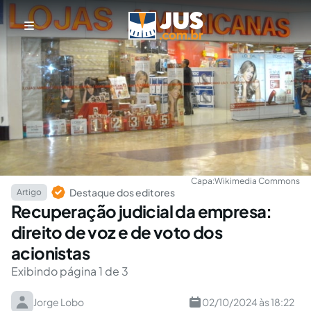
Capa:
Wikimedia Commons
Destaque dos editores
Artigo
Recuperação judicial da empresa:
direito de voz e de voto dos
acionistas
Exibindo página 1 de 3
Jorge Lobo
02/10/2024 às 18:22