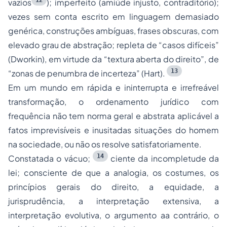
12
vazios
); imperfeito (amiúde injusto, contraditório);
vezes sem conta escrito em linguagem demasiado
genérica, construções ambíguas, frases obscuras, com
elevado grau de abstração; repleta de
“casos difíceis”
(Dworkin), em virtude da
“textura aberta do direito”
,
de
13
“zonas de penumbra de incerteza”
(Hart).
Em um mundo em rápida e ininterrupta e irrefreável
transformação, o ordenamento jurídico com
frequência não tem norma geral e abstrata aplicável a
fatos imprevisíveis e inusitadas situações do homem
na sociedade, ou não os resolve satisfatoriamente.
14
Constatada o vácuo;
ciente da incompletude da
lei; consciente de que a analogia, os costumes, os
princípios gerais do direito, a equidade, a
jurisprudência, a interpretação extensiva, a
interpretação evolutiva, o argumento aa contrário, o