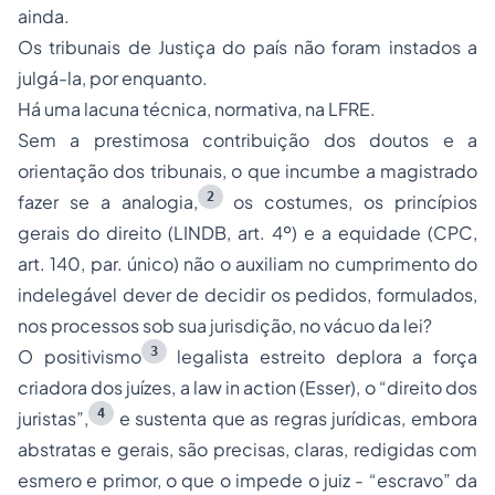
ainda.
Os tribunais de Justiça do país
não
foram instados a
julgá-la, por enquanto.
Há uma lacuna técnica, normativa, na LFRE.
Sem a prestimosa contribuição dos doutos e a
orientação dos tribunais, o que incumbe a magistrado
2
fazer se a analogia,
os costumes, os princípios
gerais do direito (LINDB, art. 4º) e a equidade (CPC,
art. 140, par. único) não o auxiliam no cumprimento do
indelegável dever de decidir os pedidos, formulados,
nos processos sob sua jurisdição, no vácuo da lei?
3
O positivismo
legalista estreito deplora a força
criadora dos juízes, a
law in action
(Esser), o
“direito dos
4
juristas”
,
e sustenta que as regras jurídicas, embora
abstratas e gerais, são precisas, claras, redigidas com
esmero e primor, o que o impede o juiz -
“escravo”
da