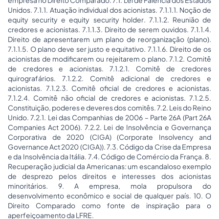
empresa no Direito Comparado. 7.1. Lei de Falência dos Estados
Unidos. 7.1.1. Atuação individual dos acionistas. 7.1.1.1. Noção de
equity security
e
equity security holder
. 7.1.1.2. Reunião de
credores e acionistas. 7.1.1.3. Direito de serem ouvidos. 7.1.1.4.
Direito de apresentarem um plano de reorganização (plano).
7.1.1.5. O plano deve ser justo e equitativo. 7.1.1.6. Direito de os
acionistas de modificarem ou rejeitarem o plano. 7.1.2. Comitê
de credores e acionistas. 7.1.2.1. Comitê de credores
quirografários. 7.1.2.2. Comitê adicional de credores e
acionistas. 7.1.2.3. Comitê oficial de credores e acionistas.
7.1.2.4. Comitê não oficial de credores e acionistas. 7.1.2.5.
Constituição, poderes e deveres dos comitês. 7.2. Leis do Reino
Unido. 7.2.1. Lei das Companhias de 2006 – Parte 26A (Part 26A
Companies Act
2006). 7.2.2. Lei de Insolvência e Governança
Corporativa de 2020 (CIGA) (
Corporate Insolvency and
Governance Act
2020 (CIGA)). 7.3. Código da Crise da Empresa
e da Insolvência da Itália. 7.4. Código de Comércio da França. 8.
Recuperação judicial da Americanas: um escandaloso exemplo
de desprezo pelos direitos e interesses dos acionistas
minoritários. 9. A empresa, mola propulsora do
desenvolvimento econômico e social de qualquer país. 10. O
Direito Comparado como fonte de inspiração para o
aperfeiçoamento da LFRE.