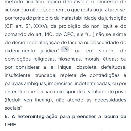
método analítico-lógico-dedutivo e o processo de
subsunção não o socorrem, o que resta ao juiz fazer se,
por força do princípio da inafastabilidade da jurisdição
(CF, art. 5º, XXXV), da proibição do
non liquit
e do
comando do art. 140. do CPC, ele
“(...) não se exime
de decidir sob alegação de lacuna ou obscuridade do
15
ordenamento jurídico”
;
ou em virtude de
convicções religiosas, filosóficas, morais, éticas; ou
por considerar a lei iníqua, obsoleta, defeituosa,
insuficiente, truncada, repleta de contradições e
palavras ambíguas, imprecisas, indeterminadas; ou por
entender que ela não corresponde à vontade do povo
(Rudolf von Ihering), não atende às necessidades
sociais?
5.
A
heterointegração para preencher a lacuna da
LFRE