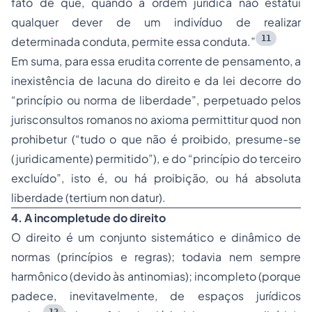
fato de que, quando a ordem jurídica não estatui
qualquer dever de um indivíduo de realizar
11
determinada conduta, permite essa conduta.”
Em suma, para essa erudita corrente de pensamento, a
inexistência de lacuna do direito e da lei decorre do
“princípio ou norma de liberdade”
, perpetuado pelos
jurisconsultos romanos no axioma
permittitur quod non
prohibetur
(
“tudo o que não é proibido, presume-se
(juridicamente) permitido”
), e do
“princípio do terceiro
excluído”
, isto é, ou há proibição, ou há absoluta
liberdade (
tertium non datur
).
4.
A incompletude do direito
O direito é um conjunto sistemático e dinâmico de
normas (princípios e regras); todavia nem sempre
harmônico (devido às antinomias); incompleto (porque
padece, inevitavelmente, de espaços jurídicos