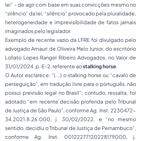
lei” - de agir com base em suas convicções mesmo no
“silêncio”
da lei,
“silêncio”
provocado pela pluralidade,
heterogeneidade e imprevisibilidade de fatos jamais
imaginados pelo legislador.
Exemplo de recente vazio da LFRE foi divulgado pelo
advogado Amauri de Oliveira Melo Junior, do escritório
Lollato Lopes Rangel Ribeiro Advogados, no Valor de
31/01/2024, p. E-2, referente ao
stalking horse
.
O Autor esclarece:
“(...) o stalking horse ou “cavalo de
perseguição”, em tradução livre para o português, não
possui previsão legal no Brasil”
; contudo, ressalta, foi
adotado
“em recente decisão proferida pelo Tribunal
de Justiça de São Paulo”
, conforme Ag. Inst. 2230472-
34.2021.8.26.000, j. 30/02/2022, e
“no mesmo
sentido, decidiu o Tribunal de Justiça de Pernambuco”
,
conforme Ag. Inst. 00122277120228179000, j.