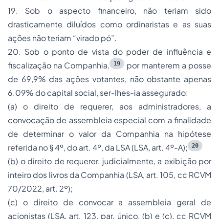
19. Sob o aspecto financeiro,
não
teriam sido
drasticamente diluídos como ordinaristas e as suas
ações não teriam “virado pó”.
20. Sob o ponto de vista do poder de influência e
19
fiscalização na Companhia,
por manterem a posse
de 69,9% das ações votantes, não obstante apenas
6.09% do capital social, ser-lhes-ia assegurado:
(a) o direito de requerer, aos administradores, a
convocação de assembleia especial com a finalidade
de determinar o valor da Companhia na hipótese
20
referida no § 4º, do art. 4º, da LSA (LSA, art. 4º-A);
(b)
o direito de requerer, judicialmente, a exibição por
inteiro dos livros da Companhia (LSA, art. 105, cc RCVM
70/2022, art. 2º);
(c) o direito de convocar a assembleia geral de
acionistas (LSA, art. 123, par. único, (b) e (c), cc RCVM