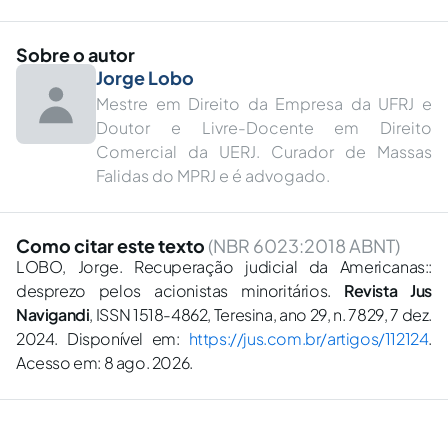
Sobre o autor
Jorge Lobo
Mestre em Direito da Empresa da UFRJ e
Doutor e Livre-Docente em Direito
Comercial da UERJ. Curador de Massas
Falidas do MPRJ e é advogado.
Como citar este texto
(NBR 6023:2018 ABNT)
LOBO, Jorge. Recuperação judicial da Americanas::
desprezo pelos acionistas minoritários.
Revista Jus
Navigandi
, ISSN 1518-4862, Teresina, ano 29, n. 7829, 7 dez.
2024. Disponível em:
https://jus.com.br/artigos/112124
.
Acesso em: 8 ago. 2026.