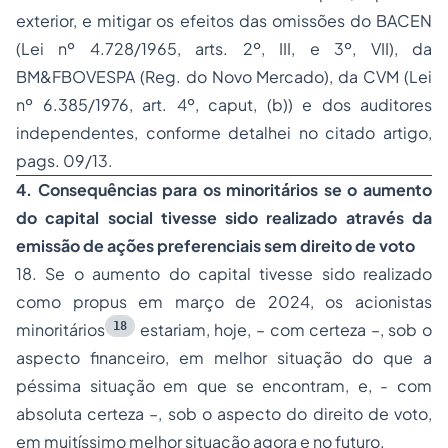
exterior, e mitigar os efeitos das omissões do BACEN
(Lei nº 4.728/1965, arts. 2º, III, e 3º, VII), da
BM&FBOVESPA (Reg. do Novo Mercado), da CVM (Lei
nº 6.385/1976, art. 4º,
caput
, (b)) e dos auditores
independentes, conforme detalhei no citado artigo,
pags. 09/13.
4. Consequências para os minoritários se o aumento
do capital social tivesse sido realizado através da
emissão de ações preferenciais sem direito de voto
18. Se o aumento do capital tivesse sido realizado
como propus em março de 2024, os acionistas
18
minoritários
estariam, hoje, –
com certeza
–, sob o
aspecto financeiro, em melhor situação do que a
péssima situação em que se encontram, e, -
com
absoluta certeza
–, sob o aspecto do direito de voto,
em
muitíssimo
melhor situação agora e no futuro.