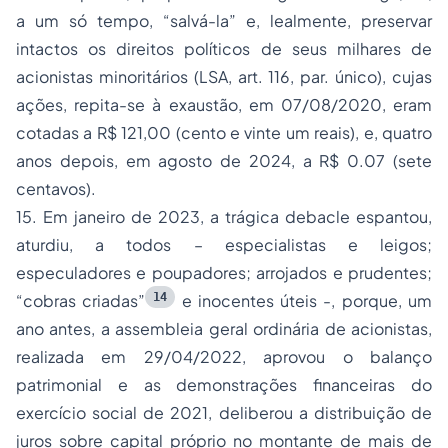
a um só tempo, “salvá-la” e, lealmente, preservar
intactos os direitos políticos de seus milhares de
acionistas minoritários (LSA, art. 116, par. único), cujas
ações, repita-se à exaustão,
em 07/08/2020
, eram
cotadas a
R$ 121,00 (cento e vinte um reais
), e, quatro
anos depois,
em agosto de 2024,
a
R$ 0.07 (sete
centavos).
15.
Em janeiro de 2023
, a trágica debacle espantou,
aturdiu,
a todos
– especialistas e leigos;
especuladores e poupadores; arrojados e prudentes;
14
“cobras criadas”
e inocentes úteis -, porque,
um
ano antes
, a assembleia geral ordinária de acionistas,
realizada em 29/04/2022,
aprovou o balanço
patrimonial e as demonstrações financeiras do
exercício social de 2021, deliberou a distribuição de
juros sobre capital próprio no montante de
mais de