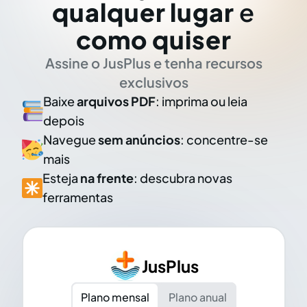
qualquer lugar
e
como quiser
Assine o JusPlus e tenha recursos
exclusivos
Baixe
arquivos PDF
: imprima ou leia
depois
Navegue
sem anúncios
: concentre-se
mais
Esteja
na frente
: descubra novas
ferramentas
JusPlus
Plano mensal
Plano anual