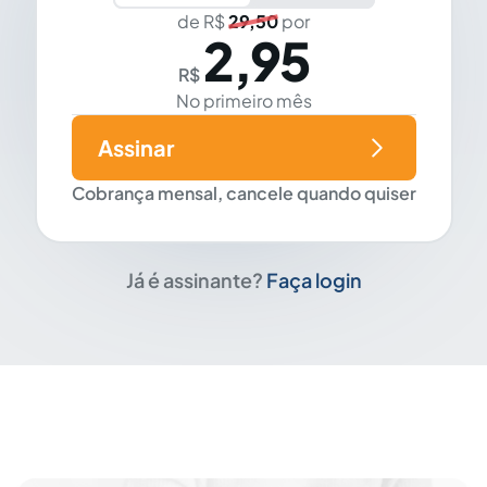
de R$
29,50
por
2,95
R$
No primeiro mês
Assinar
Cobrança mensal, cancele quando quiser
Já é assinante?
Faça login