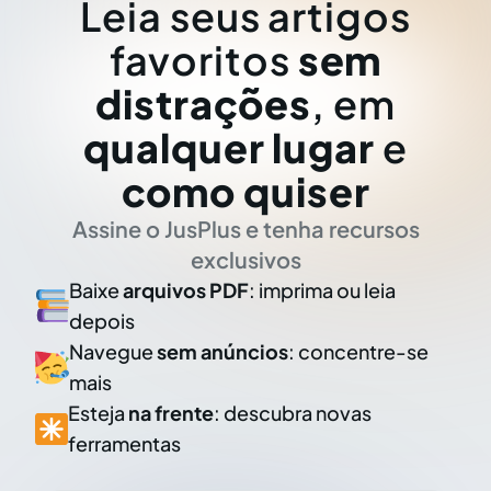
Leia seus artigos
favoritos
sem
distrações
, em
qualquer lugar
e
como quiser
Assine o JusPlus e tenha recursos
exclusivos
Baixe
arquivos PDF
: imprima ou leia
depois
Navegue
sem anúncios
: concentre-se
mais
Esteja
na frente
: descubra novas
ferramentas