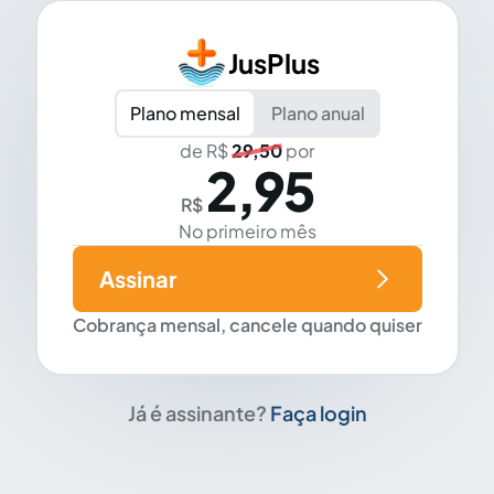
JusPlus
Plano mensal
Plano anual
de R$
29,50
por
2,95
R$
No primeiro mês
Assinar
Cobrança mensal, cancele quando quiser
Já é assinante?
Faça login