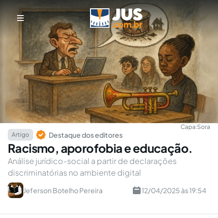
Capa:
Sora
Destaque dos editores
Artigo
Racismo, aporofobia e educação.
Análise jurídico-social a partir de declarações
discriminatórias no ambiente digital
Jeferson Botelho Pereira
12/04/2025 às 19:54