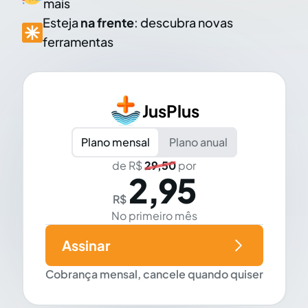
mais
Esteja
na frente
: descubra novas
ferramentas
JusPlus
Plano mensal
Plano anual
de R$
29,50
por
2,95
R$
No primeiro mês
Assinar
Cobrança mensal, cancele quando quiser