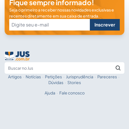
Fique sempre informado!
Seja o primeiro a receber nossas novidades exclusivas e
recentes diretamente em sua caixa de entrada.
Inscrever
Artigos
·
Notícias
·
Petições
·
Jurisprudência
·
Pareceres
·
Fale com a IA
Buscar no Jus
Dúvidas
·
Stories
Ajuda
·
Fale conosco