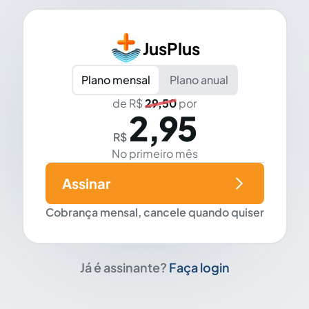
JusPlus
Plano mensal
Plano anual
de R$
29,50
por
2,95
R$
No primeiro mês
Assinar
Cobrança mensal, cancele quando quiser
Já é assinante?
Faça login