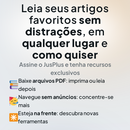
Leia seus artigos
favoritos
sem
distrações
, em
qualquer lugar
e
como quiser
Assine o JusPlus e tenha recursos
exclusivos
Baixe
arquivos PDF
: imprima ou leia
depois
Navegue
sem anúncios
: concentre-se
mais
Esteja
na frente
: descubra novas
ferramentas