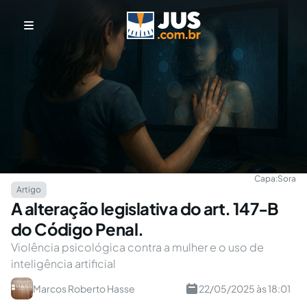
Capa:
Sora
Artigo
A alteração legislativa do art. 147-B
do Código Penal.
Violência psicológica contra a mulher e o uso de
inteligência artificial
Marcos Roberto Hasse
22/05/2025 às 18:01