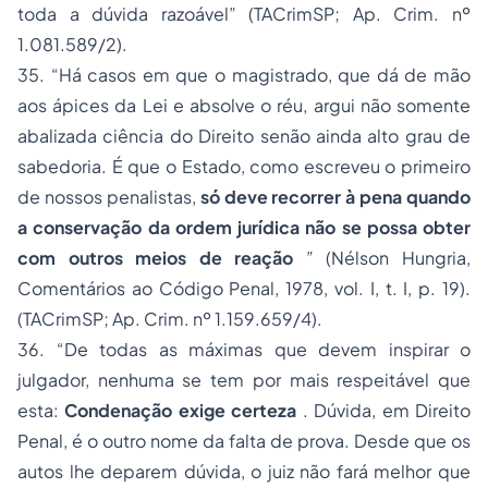
toda a dúvida razoável”
(TACrimSP;
Ap. Crim. nº
1.081.589/2).
35.
“Há casos em que o magistrado, que dá de mão
aos ápices da Lei e absolve o réu, argui não somente
abalizada ciência do Direito senão ainda alto grau de
sabedoria. É que o Estado, como escreveu o primeiro
de nossos penalistas,
só deve recorrer à pena quando
a conservação da ordem jurídica não se possa obter
com outros meios de reação
”
(Nélson Hungria,
Comentários ao Código Penal,
1978, vol. I, t. I, p. 19).
(TACrimSP;
Ap. Crim. nº 1.159.659/4).
36.
“De todas as máximas que devem inspirar o
julgador, nenhuma se tem por mais respeitável que
esta:
Condenação exige certeza
. Dúvida, em Direito
Penal, é o outro nome da falta de prova. Desde que os
autos lhe deparem dúvida, o juiz não fará melhor que