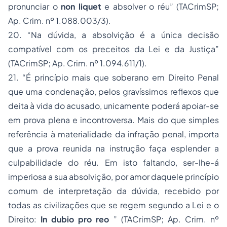
pronunciar o
non liquet
e absolver o réu”
(TACrimSP;
Ap. Crim. nº 1.088.003/3).
20.
“Na dúvida, a absolvição é a única decisão
compatível com os preceitos da Lei e da Justiça”
(TACrimSP;
Ap. Crim. nº 1.094.611/1).
21.
“É princípio mais que soberano em Direito Penal
que uma condenação, pelos gravíssimos reflexos que
deita à vida do acusado, unicamente poderá apoiar-se
em prova plena e incontroversa. Mais do que simples
referência à materialidade da infração penal, importa
que a prova reunida na instrução faça esplender a
culpabilidade do réu. Em isto faltando, ser-lhe-á
imperiosa a sua absolvição, por amor daquele princípio
comum de interpretação da dúvida, recebido por
todas as civilizações que se regem segundo a Lei e o
Direito:
In dubio pro reo
”
(TACrimSP;
Ap. Crim. nº