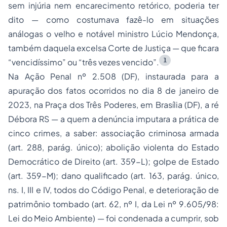
sem injúria nem encarecimento retórico, poderia ter
dito — como costumava fazê-lo em situações
análogas o velho e notável ministro Lúcio Mendonça,
também daquela excelsa Corte de Justiça — que ficara
1
“vencidíssimo”
ou
“três vezes vencido”
.
Na
Ação Penal nº 2.508 (DF),
instaurada para a
apuração dos fatos ocorridos no dia 8 de janeiro de
2023, na Praça dos Três Poderes, em Brasília (DF), a ré
Débora RS — a quem a denúncia imputara a prática de
cinco crimes, a saber: associação criminosa armada
(art. 288, parág. único);
abolição violenta do Estado
Democrático de Direito
(art. 359-L);
golpe de Estado
(art. 359-M);
dano qualificado
(art. 163, parág. único,
ns. I, III e IV,
todos do Código Penal, e deterioração de
patrimônio tombado
(art. 62, nº I, da Lei nº 9.605/98:
Lei do Meio Ambiente)
— foi condenada a cumprir, sob