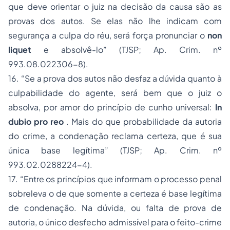
que deve orientar o juiz na decisão da causa são as
provas dos autos. Se elas não lhe indicam com
segurança a culpa do réu, será força pronunciar o
non
liquet
e absolvê-lo”
(TJSP;
Ap. Crim. nº
993.08.022306-8).
16.
“Se a prova dos autos não desfaz a dúvida quanto à
culpabilidade do agente, será bem que o juiz o
absolva, por amor do princípio de cunho universal:
In
dubio pro reo
. Mais do que probabilidade da autoria
do crime, a condenação reclama certeza, que é sua
única base legítima”
(TJSP;
Ap. Crim. nº
993.02.0288224-4).
17.
“Entre os princípios que informam o processo penal
sobreleva o de que somente a certeza é base legítima
de condenação. Na dúvida, ou falta de prova de
autoria, o único desfecho admissível para o feito-crime