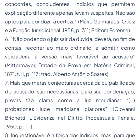
concordes, concludentes. Indícios que permitem
explicação diferente apenas levam suspeitas. Não são
aptos para conduzir à certeza”
(Mário Guimarães,
O Juiz
e a Função Jurisdicional
, 1958, p. 311; Editora Forense).
6.
“Não podendo o juiz sair da dúvida, deverá, no fim de
contas, recorrer ao meio ordinário, e admitir como
verdadeira a versão mais favorável ao acusado”
(Mittermayer,
Tratado da Prova em Matéria Criminal,
1871, t. II, p. 117; trad. Alberto Antônio Soares).
7. Mais que meras conjecturas acerca da culpabilidade
do acusado, são necessáarias, para sua condenação,
provas tão claras como a luz meridiana:
“(…)
probationes luce meridiana clariores”
(Giovanni
Brichetti,
L’Evidenza nel Diritto Processuale Penale,
1950, p. 111).
8. Inquestionável é a força dos indícios; mas, para que