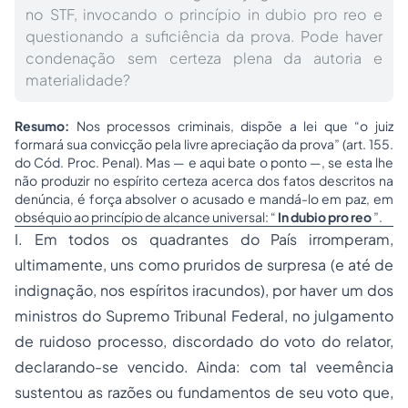
no STF, invocando o princípio in dubio pro reo e
questionando a suficiência da prova. Pode haver
condenação sem certeza plena da autoria e
materialidade?
Resumo:
Nos processos criminais, dispõe a lei que
“o juiz
formará sua convicção pela livre apreciação da prova” (art. 155.
do Cód. Proc. Penal).
Mas — e aqui bate o ponto —, se esta lhe
não produzir no espírito certeza acerca dos fatos descritos na
denúncia, é força absolver o acusado e mandá-lo em paz, em
obséquio ao princípio de alcance universal:
“
In dubio pro reo
”.
I. Em todos os quadrantes do País irromperam,
ultimamente, uns como pruridos de surpresa (e até de
indignação, nos espíritos iracundos), por haver um dos
ministros do Supremo Tribunal Federal, no julgamento
de ruidoso processo, discordado do voto do relator,
declarando-se vencido. Ainda: com tal veemência
sustentou as razões ou fundamentos de seu voto que,