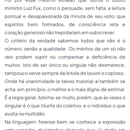
ministro Luiz Fux, como o persuade, sem falta, a leitura
pontual e desapaixonada da minuta de seu voto, que
espíritos bem formados, de consciência reta e
coração generoso não trepidariam em subscrever.
O critério da verdade sabemos todos que não é o
número, senão a qualidade. Os méritos de um só não
raro podem suprir ou compensar a deficiência de
muitos. Isto de ser único ou singular não desmerece;
tampouco serve sempre de bitola de louvor o copioso.
Onde há unanimidade (e talvez maioria) aí também se
acha, em princípio, o melhor e o mais digno de estimar.
É a regra geral. Advirta‑se muito, porém, que às vezes o
singular é o que triunfa do coletivo, e o indivíduo o que
avulta na multidão.
Na linguagem forense bem se conhece a expressão
voto vencido,
designativa daquele que
“é dado em