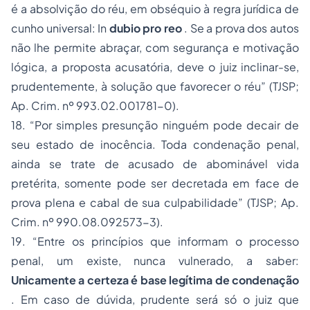
é a absolvição do réu, em obséquio à regra jurídica de
cunho universal: In
dubio pro reo
. Se a prova dos autos
não lhe permite abraçar, com segurança e motivação
lógica, a proposta acusatória, deve o juiz inclinar-se,
prudentemente, à solução que favorecer o réu”
(TJSP;
Ap. Crim. nº 993.02.001781-0).
18.
“Por simples presunção ninguém pode decair de
seu estado de inocência. Toda condenação penal,
ainda se trate de acusado de abominável vida
pretérita, somente pode ser decretada em face de
prova plena e cabal de sua culpabilidade”
(TJSP;
Ap.
Crim. nº 990.08.092573-3).
19.
“Entre os princípios que informam o processo
penal, um existe, nunca vulnerado, a saber:
Unicamente a certeza é base legítima de condenação
. Em caso de dúvida, prudente será só o juiz que