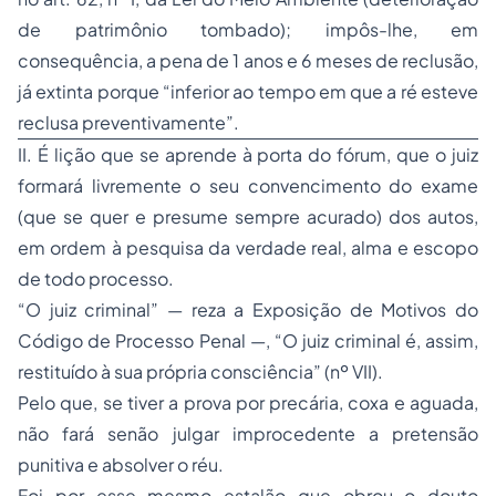
de patrimônio tombado); impôs-lhe, em
consequência, a pena de 1 anos e 6 meses de reclusão,
já extinta porque
“inferior ao tempo em que a ré esteve
reclusa preventivamente”.
II. É lição que se aprende à porta do fórum, que o juiz
formará livremente o seu convencimento do exame
(que se quer e presume sempre acurado) dos autos,
em ordem à pesquisa da verdade real, alma e escopo
de todo processo.
“O juiz criminal”
— reza a
Exposição de Motivos do
Código de Processo Penal —
,
“O juiz criminal é, assim,
restituído à sua própria consciência” (nº VII).
Pelo que, se tiver a prova por precária, coxa e aguada,
não fará senão julgar improcedente a pretensão
punitiva e absolver o réu.
Foi por esse mesmo estalão que obrou o douto