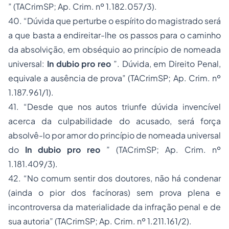
”
(TACrimSP;
Ap. Crim. nº 1.182.057/3).
40.
“Dúvida que perturbe o espírito do magistrado será
a que basta a endireitar-lhe os passos para o caminho
da absolvição, em obséquio ao princípio de nomeada
universal:
In dubio pro reo
”. Dúvida, em Direito Penal,
equivale a ausência de prova”
(TACrimSP;
Ap. Crim. nº
1.187.961/1).
41.
“Desde que nos autos triunfe dúvida invencível
acerca da culpabilidade do acusado, será força
absolvê-lo por amor do princípio de nomeada universal
do
In dubio pro reo
”
(TACrimSP;
Ap. Crim. nº
1.181.409/3).
42.
“No comum sentir dos doutores, não há condenar
(ainda o pior dos facínoras) sem prova plena e
incontroversa da materialidade da infração penal e de
sua autoria”
(TACrimSP;
Ap. Crim. nº 1.211.161/2).