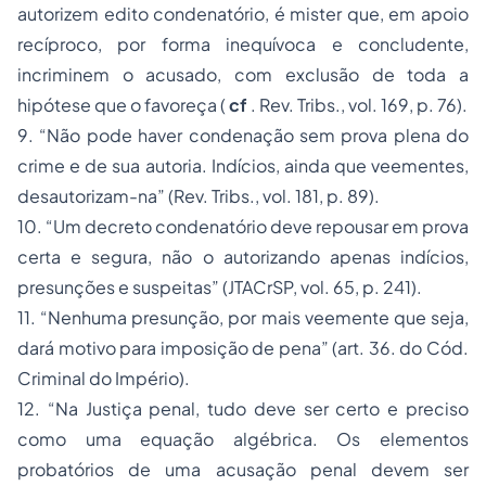
autorizem edito condenatório, é mister que, em apoio
recíproco, por forma inequívoca e concludente,
incriminem o acusado, com exclusão de toda a
hipótese que o favoreça
(
cf
. Rev. Tribs.,
vol. 169, p. 76).
9.
“Não pode haver condenação sem prova plena do
crime e de sua autoria. Indícios, ainda que veementes,
desautorizam-na” (Rev. Tribs.,
vol. 181, p. 89).
10.
“Um decreto condenatório deve repousar em prova
certa e segura, não o autorizando apenas indícios,
presunções e suspeitas”
(JTACrSP, vol. 65, p. 241).
11.
“Nenhuma presunção, por mais veemente que seja,
dará motivo para imposição de pena” (art. 36. do Cód.
Criminal do Império).
12.
“Na Justiça penal, tudo deve ser certo e preciso
como uma equação algébrica. Os elementos
probatórios de uma acusação penal devem ser