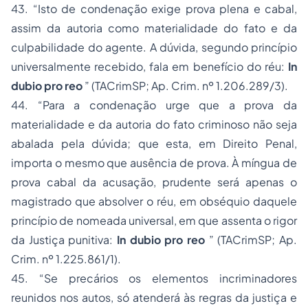
43.
“Isto de condenação exige prova plena e cabal,
assim da autoria como materialidade do fato e da
culpabilidade do agente. A dúvida, segundo princípio
universalmente recebido, fala em benefício do réu:
In
dubio pro reo
”
(TACrimSP;
Ap. Crim. nº 1.206.289/3).
44.
“Para a condenação urge que a prova da
materialidade e da autoria do fato criminoso não seja
abalada pela dúvida; que esta, em Direito Penal,
importa o mesmo que ausência de prova. À míngua de
prova cabal da acusação, prudente será apenas o
magistrado que absolver o réu, em obséquio daquele
princípio de nomeada universal, em que assenta o rigor
da Justiça punitiva:
In dubio pro reo
”
(TACrimSP;
Ap.
Crim. nº 1.225.861/1).
45.
“Se precários os elementos incriminadores
reunidos nos autos, só atenderá às regras da justiça e