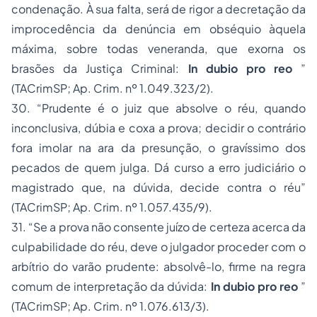
condenação. À sua falta, será de rigor a decretação da
improcedência da denúncia em obséquio àquela
máxima, sobre todas veneranda, que exorna os
brasões da Justiça Criminal:
In dubio pro reo
”
(TACrimSP;
Ap. Crim. nº 1.049.323/2).
30.
“Prudente é o juiz que absolve o réu, quando
inconclusiva, dúbia e coxa a prova; decidir o contrário
fora imolar na ara da presunção, o gravíssimo dos
pecados de quem julga. Dá curso a erro judiciário o
magistrado que, na dúvida, decide contra o réu”
(TACrimSP;
Ap. Crim. nº 1.057.435/9).
31.
“Se a prova não consente juízo de certeza acerca da
culpabilidade do réu, deve o julgador proceder com o
arbítrio do varão prudente: absolvê-lo, firme na regra
comum de interpretação da dúvida:
In dubio pro reo
”
(TACrimSP;
Ap. Crim. nº 1.076.613/3).