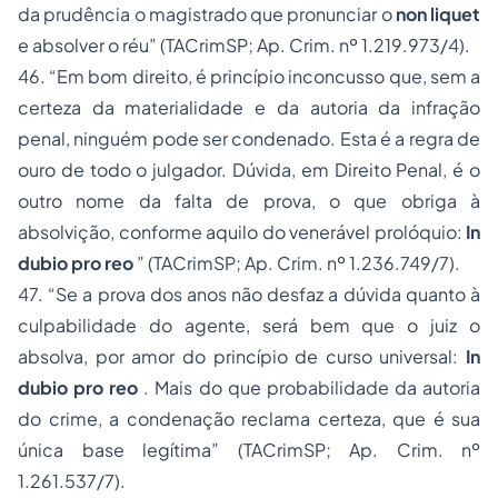
da prudência o magistrado que pronunciar o
non liquet
e absolver o réu”
(TACrimSP;
Ap. Crim. nº 1.219.973/4).
46.
“Em bom direito, é princípio inconcusso que, sem a
certeza da materialidade e da autoria da infração
penal, ninguém pode ser condenado. Esta é a regra de
ouro de todo o julgador. Dúvida, em Direito Penal, é o
outro nome da falta de prova, o que obriga à
absolvição, conforme aquilo do venerável prolóquio:
In
dubio pro reo
”
(TACrimSP;
Ap. Crim. nº 1.236.749/7).
47.
“Se a prova dos anos não desfaz a dúvida quanto à
culpabilidade do agente, será bem que o juiz o
absolva, por amor do princípio de curso universal:
In
dubio pro reo
. Mais do que probabilidade da autoria
do crime, a condenação reclama certeza, que é sua
única base legítima”
(TACrimSP;
Ap. Crim. nº
1.261.537/7).