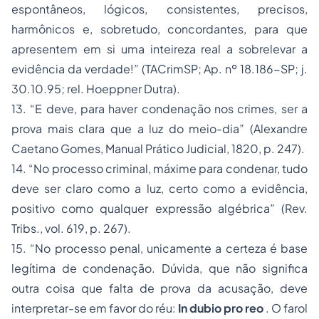
espontâneos, lógicos, consistentes, precisos,
harmônicos e, sobretudo, concordantes, para que
apresentem em si uma inteireza real a sobrelevar a
evidência da verdade!”
(TACrimSP;
Ap. nº 18.186-SP;
j.
30.10.95; rel. Hoeppner Dutra).
13.
“E deve, para haver condenação nos crimes, ser a
prova mais clara que a luz do meio-dia” (
Alexandre
Caetano Gomes,
Manual Prático Judicial,
1820, p. 247).
14.
“No processo criminal, máxime para condenar, tudo
deve ser claro como a luz, certo como a evidência,
positivo como qualquer expressão algébrica” (Rev.
Tribs.,
vol. 619, p. 267
)
.
15.
“No processo penal, unicamente a certeza é base
legítima de condenação. Dúvida, que não significa
outra coisa que falta de prova da acusação, deve
interpretar-se em favor do réu:
In dubio pro reo
. O farol