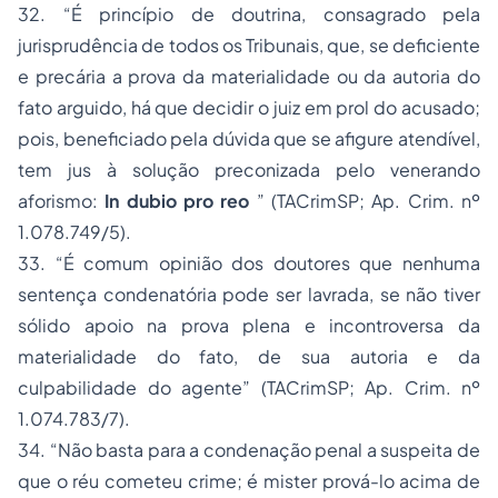
32.
“É princípio de doutrina, consagrado pela
jurisprudência de todos os Tribunais, que, se deficiente
e precária a prova da materialidade ou da autoria do
fato arguido, há que decidir o juiz em prol do acusado;
pois, beneficiado pela dúvida que se afigure atendível,
tem jus à solução preconizada pelo venerando
aforismo:
In dubio pro reo
”
(TACrimSP;
Ap. Crim. nº
1.078.749/5).
33.
“É comum opinião dos doutores que nenhuma
sentença condenatória pode ser lavrada, se não tiver
sólido apoio na prova plena e incontroversa da
materialidade do fato, de sua autoria e da
culpabilidade do agente”
(TACrimSP;
Ap. Crim. nº
1.074.783/7).
34.
“Não basta para a condenação penal a suspeita de
que o réu cometeu crime; é mister prová-lo acima de