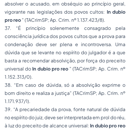
absolver o acusado, em obséquio ao princípio geral,
vigorante nas legislações dos povos cultos:
In dubio
pro reo
”
(TACrimSP;
Ap. Crim. nº 1.137.423/8).
37.
“É princípio solenemente consagrado pela
consciência jurídica dos povos cultos que a prova para
condenação deve ser plena e incontroversa. Uma
dúvida que se levante no espírito do julgador é a que
basta a recomendar absolvição, por força do preceito
universal do
In dubio pro reo
”
(TACrimSP;
Ap. Crim. nº
1.152.313/0).
38.
“Em caso de dúvida, só a absolvição exprime o
bom direito e realiza a justiça”
(TACrimSP;
Ap. Crim. nº
1.171.937/1).
39.
“A precariedade da prova, fonte natural de dúvida
no espírito do juiz, deve ser interpretada em prol do réu,
à luz do preceito de alcance universal:
In dubio pro reo