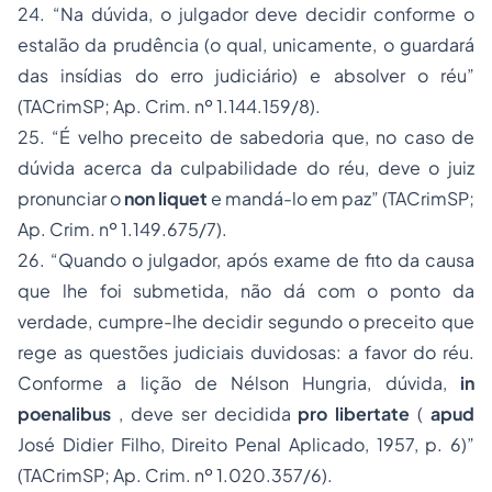
24.
“Na dúvida, o julgador deve decidir conforme o
estalão da prudência (o qual, unicamente, o guardará
das insídias do erro judiciário) e absolver o réu”
(TACrimSP;
Ap. Crim. nº 1.144.159/8).
25.
“É velho preceito de sabedoria que, no caso de
dúvida acerca da culpabilidade do réu, deve o juiz
pronunciar o
non liquet
e mandá-lo em paz”
(TACrimSP;
Ap. Crim. nº 1.149.675/7).
26.
“Quando o julgador, após exame de fito da causa
que lhe foi submetida, não dá com o ponto da
verdade, cumpre-lhe decidir segundo o preceito que
rege as questões judiciais duvidosas: a favor do réu.
Conforme a lição de Nélson Hungria, dúvida,
in
poenalibus
, deve ser decidida
pro libertate
(
apud
José Didier Filho,
Direito Penal Aplicado,
1957, p. 6)”
(TACrimSP;
Ap. Crim. nº 1.020.357/6).