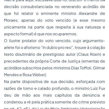
decisão consubstanciada no venerando acórdão de
que foi relator o eminente ministro Alexandre de
Moraes; apenas do voto vencido (e esse mesmo
unicamente na parte que respeita à sua natureza e
aspecto formal) é que nos ocuparemos.
O ilustre prolator do voto vencido, cujo argumento-
aríete foi o aforismo
“In dubio pro reo”,
trouxe à colação
texto doutrinário de prestigioso autor (Claus Roxin) e
precedentes da própria Corte de Justiça (ementas de
acórdãos subscritos pelos ministros Dias Toffoli, Gilmar
Mendes e Rosa Weber).
Na parte dispositiva de sua decisão, esforçada com
razões de tomo e calado profundo, o ministro Luiz Fux
deu de mão aos mais capítulos da denúncia e
condenou a ré pela prática somente do crime previsto
no
art. 62, nº I, da Lei do Meio Ambiente
(deterioração