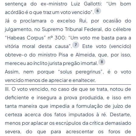
sentença do ex-ministro Luiz Gallotti:
“Um bom
6
acórdão é o que traz um voto vencido”
.
Já o proclamara o excelso Rui, por ocasião do
julgamento, no Supremo Tribunal Federal, do célebre
“Habeas Corpus”
nº 300:
“Um voto me basta para a
7
vitória moral desta causa”
.
Este voto (vencido)
obteve-o do ministro Pisa e Almeida, que, por isso,
8
mereceu ao ínclito jurista pregão imortal.
Assim, nem porque
“solus peregrinus”
, é o voto
vencido menos de apreciar e enaltecer.
III. O voto vencido, no caso de que se trata, notou de
deficiente e insegura a prova produzida, e isso em
tanta maneira que impedia a formulação de juízo de
certeza acerca dos fatos imputados à ré. Destarte,
menos por aplacar os escrúpulos da crítica demasiado
severa, do que para acrescentar os foros de