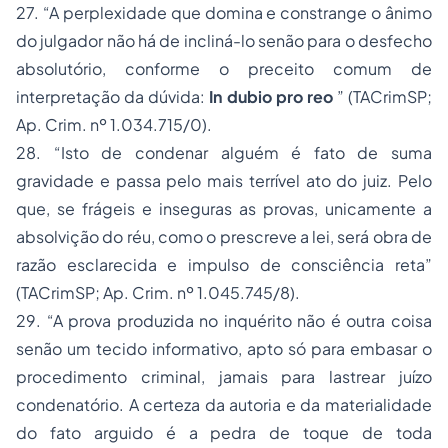
27.
“A perplexidade que domina e constrange o ânimo
do julgador não há de incliná-lo senão para o desfecho
absolutório, conforme o preceito comum de
interpretação da dúvida:
In dubio pro reo
”
(TACrimSP;
Ap. Crim. nº 1.034.715/0).
28.
“Isto de condenar alguém é fato de suma
gravidade e passa pelo mais terrível ato do juiz. Pelo
que, se frágeis e inseguras as provas, unicamente a
absolvição do réu, como o prescreve a lei, será obra de
razão esclarecida e impulso de consciência reta”
(TACrimSP;
Ap. Crim. nº 1.045.745/8).
29.
“A prova produzida no inquérito não é outra coisa
senão um tecido informativo, apto só para embasar o
procedimento criminal, jamais para lastrear juízo
condenatório. A certeza da autoria e da materialidade
do fato arguido é a pedra de toque de toda