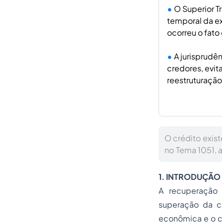
O Superior Tr
temporal da ex
ocorreu o fato
A jurisprudê
credores, evit
reestruturação
O crédito exis
no Tema 1051, 
1. INTRODUÇÃO
A recuperação 
superação da cr
econômica e o c