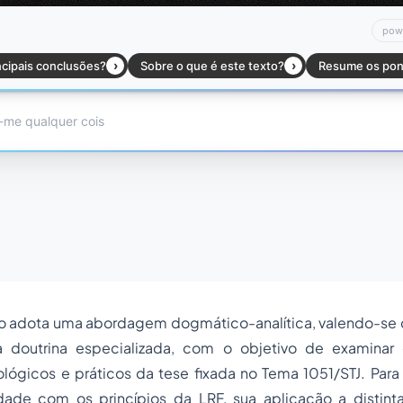
go adota uma abordagem dogmático-analítica, valendo-se d
 doutrina especializada, com o objetivo de examinar
ológicos e práticos da tese fixada no Tema 1051/STJ. Para 
dade com os princípios da LRF, sua aplicação a distint