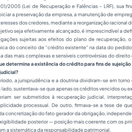
.101/2005 (Lei de Recuperação e Falências – LRF), sua fi
piciar a preservação da empresa, a manutenção de emprego
nteresses dos credores, mediante a reorganização racional d
jetivo seja efetivamente alcançado, é imprescindível a def
igações sujeitas aos efeitos do plano de recuperação,
ica do conceito de “crédito existente” na data do pedido
a das mais complexas e sensíveis controvérsias do direito
ue determina a existência do crédito para fins de sujeição a
udicial?
ríodo, a jurisprudência e a doutrina dividiram-se em torn
 lado, sustentava-se que apenas os créditos vencidos ou exi
iam ser submetidos à recuperação judicial, interpret
plicidade processual. De outro, firmava-se a tese de que
 da concretização do fato gerador da obrigação, independ
igibilidade posterior — posição mais coerente com os prin
om a sistemática da responsabilidade patrimonial.