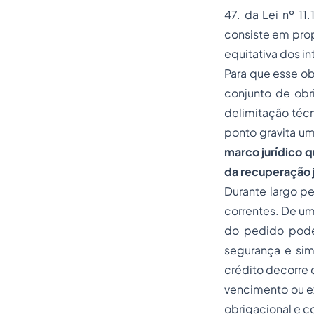
47. da Lei nº 11
consiste em pro
equitativa dos i
Para que esse ob
conjunto de obr
delimitação técn
ponto gravita um
marco jurídico q
da recuperação j
Durante largo pe
correntes. De um
do pedido poder
segurança e sim
crédito decorre
vencimento ou ex
obrigacional e c