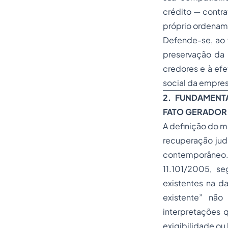
crédito — contra
próprio ordename
Defende-se, ao f
preservação da 
credores e à efe
social da empres
2. FUNDAMENT
FATO GERADOR
A definição do m
recuperação judi
contemporâneo. A
11.101/2005, se
existentes na d
existente” não
interpretações 
exigibilidade ou 