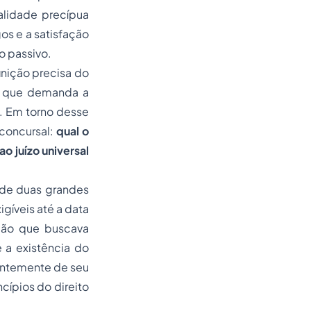
nalidade precípua
s e a satisfação
o passivo.
inição precisa do
 o que demanda a
. Em torno desse
 concursal:
qual o
o juízo universal
o de duas grandes
gíveis até a data
ação que buscava
 a existência do
entemente de seu
cípios do direito