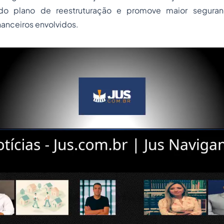
e do plano de reestruturação e promove maior segura
anceiros envolvidos.