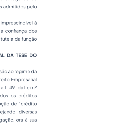
es admitidos pelo
 imprescindível à
da confiança dos
 tutela da função
AL DA TESE DO
ssão ao regime da
reito Empresarial
rt. 49. da Lei nº
odos os créditos
oção de “crédito
ejando diversas
gação, ora à sua