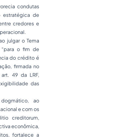
vorecia condutas
o estratégica de
entre credores e
peracional.
 ao julgar o Tema
e “para o fim de
ncia do crédito é
ação, firmada no
 art. 49 da LRF,
xigibilidade das
o dogmático, ao
gacional e com os
itio creditorum
,
ctiva econômica,
tos, fortalece a