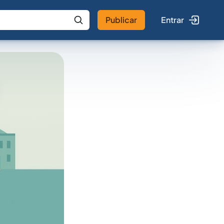
Publicar
Entrar
 IA
Buscar no Jus