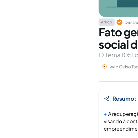
Destaq
Artigo
Fato ge
social 
O Tema 1051 d
Iwao Celso Ta
Resumo:
A recuperaçã
visando à con
empreendime