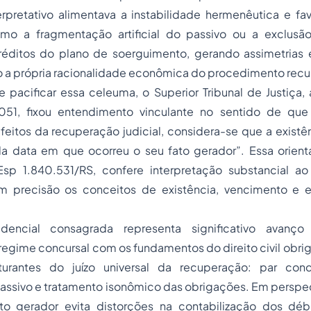
erpretativo alimentava a instabilidade hermenêutica e fa
omo a fragmentação artificial do passivo ou a exclusã
éditos do plano de soerguimento, gerando assimetrias 
 própria racionalidade econômica do procedimento recu
 pacificar essa celeuma, o Superior Tribunal de Justiça,
.051, fixou entendimento vinculante no sentido de qu
eitos da recuperação judicial, considera-se que a existê
a data em que ocorreu o seu fato gerador”. Essa orient
sp 1.840.531/RS, confere interpretação substancial ao
m precisão os conceitos de existência, vencimento e e
udencial consagrada representa significativo avanç
 regime concursal com os fundamentos do direito civil obri
uturantes do juízo universal da recuperação:
par cond
passivo e tratamento isonômico das obrigações. Em perspe
ato gerador evita distorções na contabilização dos débi