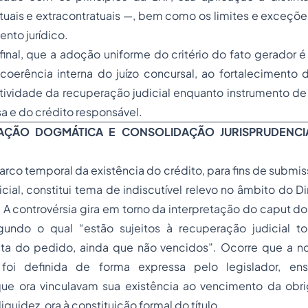
tuais e extracontratuais —, bem como os limites e exceçõ
nto jurídico.
inal, que a adoção uniforme do critério do fato gerador é
coerência interna do juízo concursal, ao fortalecimento 
tividade da recuperação judicial enquanto instrumento de
a e do crédito responsável.
AÇÃO DOGMÁTICA E CONSOLIDAÇÃO JURISPRUDENCI
arco temporal da existência do crédito, para fins de submi
cial, constitui tema de indiscutível relevo no âmbito do Di
 controvérsia gira em torno da interpretação do caput do a
gundo o qual “estão sujeitos à recuperação judicial t
ata do pedido, ainda que não vencidos”. Ocorre que a n
 foi definida de forma expressa pelo legislador, ens
que ora vinculavam sua existência ao vencimento da obri
liquidez, ora à constituição formal do título.