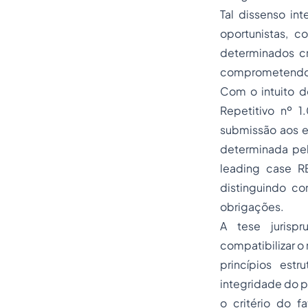
Tal dissenso int
oportunistas, c
determinados cr
comprometendo a
Com o intuito de
Repetitivo nº 1
submissão aos ef
determinada pel
leading case RE
distinguindo co
obrigações.
A tese jurispr
compatibilizar o
princípios estr
integridade do 
o critério do f