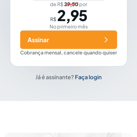
de R$
29,50
por
2,95
R$
No primeiro mês
Assinar
Cobrança mensal, cancele quando quiser
Já é assinante?
Faça login