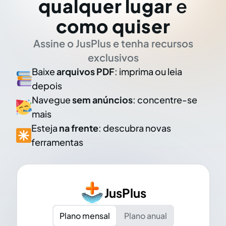
qualquer lugar
e
como quiser
Assine o JusPlus e tenha recursos
exclusivos
Baixe
arquivos PDF
: imprima ou leia
depois
Navegue
sem anúncios
: concentre-se
mais
Esteja
na frente
: descubra novas
ferramentas
JusPlus
Plano mensal
Plano anual