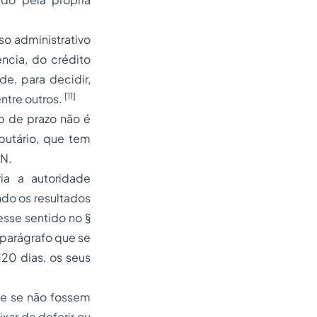
o administrativo
ncia, do crédito
de, para decidir,
[11]
ntre outros.
o de prazo não é
ibutário, que tem
TN.
ia a autoridade
ndo os resultados
nesse sentido no §
o parágrafo que se
120 dias, os seus
que se não fossem
xar de deferir ou