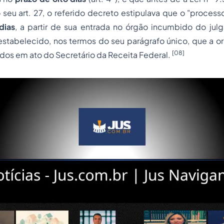
seu art. 27, o referido decreto estipulava que o "
processo
dias
, a partir de sua entrada no órgão incumbido do ju
 estabelecido, nos termos do seu parágrafo único, que a
o
[08]
dos em ato do Secretário da Receita Federal.