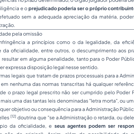
diligência e o
prejudicado poderia ser o próprio contribuin
efetuado sem a adequada apreciação da matéria, poderi
tração.
idade pela omissão
nfringência a princípios como o da
legalidade
, da
efici
 da
oficialidade
, entre outros, o descumprimento aos pr
resultar em alguma penalidade, tanto para o Poder Públi
er expressa disposição legal nesse sentido.
rmas legais que tratam de prazos processuais para a Admin
 em nenhuma das normas transcritas há qualquer referênc
 de o prazo legal prescrito não ser cumprido pelo Poder 
r mais uma das tantas leis denominadas "letra morta", ou um 
quer objetivo ou consequência para a Administração Públi
[12]
elles
doutrina que "se a Administração o retarda, ou dele
ípio da oficialidade
, e
seus agentes podem ser respons