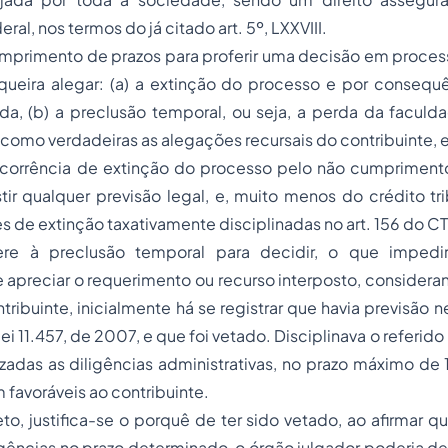
ral, nos termos do já citado art. 5º, LXXVIII.
mprimento de prazos para proferir uma decisão em process
queira alegar: (a) a
extinção do processo
e por consequê
nda, (b) a
preclusão temporal
, ou seja, a perda da faculda
como verdadeiras as alegações recursais do contribuinte, e
corrência de extinção do processo pelo não cumpriment
stir qualquer previsão legal, e, muito menos do crédito tr
 de extinção taxativamente disciplinadas no art. 156 do C
ere à
preclusão temporal
para decidir, o que impedir
e apreciar o requerimento ou recurso interposto, considera
tribuinte, inicialmente há se registrar que havia previsão 
Lei 11.457, de 2007, e que foi vetado. Disciplinava o referid
zadas as diligências administrativas, no prazo máximo de 
 favoráveis ao contribuinte.
eto
, justifica-se o porquê de ter sido vetado, ao afirmar 
ligências no prazo determinado, o órgão julgador poderia dei