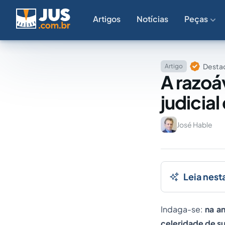
Artigos
Notícias
Peças
Destaq
Artigo
A razoá
judicial
José Hable
Leia nest
Indaga-se:
na a
celeridade de s