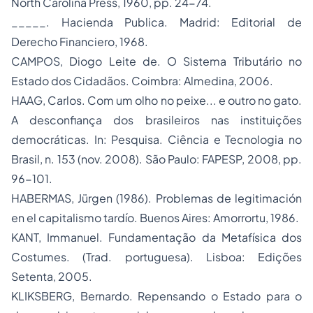
North Carolina Press, 1960, pp. 24-74.
_____.
Hacienda Publica
. Madrid: Editorial de
Derecho Financiero, 1968.
CAMPOS, Diogo Leite de.
O Sistema Tributário no
Estado dos Cidadãos
. Coimbra: Almedina, 2006.
HAAG, Carlos. Com um olho no peixe... e outro no gato.
A desconfiança dos brasileiros nas instituições
democráticas. In:
Pesquisa. Ciência e Tecnologia no
Brasil
, n. 153 (nov. 2008). São Paulo: FAPESP, 2008, pp.
96-101.
HABERMAS, Jürgen (1986).
Problemas de legitimación
en el capitalismo tardío
. Buenos Aires: Amorrortu, 1986.
KANT, Immanuel.
Fundamentação da Metafísica dos
Costumes
. (Trad. portuguesa). Lisboa: Edições
Setenta, 2005.
KLIKSBERG, Bernardo.
Repensando o Estado para o