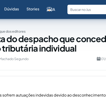
Dúvidas
Stories
IA
Fale com a
ue dos editores
za do despacho que conce
tributária individual
o Machado Segundo
01
es sofrem autuações indevidas devido ao desconhecimento