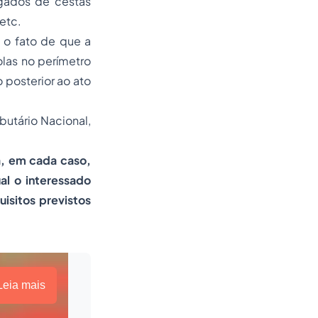
egados de cestas
etc.
 o fato de que a
olas no perímetro
posterior ao ato
butário Nacional,
a, em cada caso,
al o interessado
isitos previstos
Leia mais