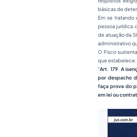
requisitos exig
básicas de deter
Em se tratando 
pessoa jurídica 
de atuação da SU
administrativo q
O Fisco sustenta
que estabelece:
"
Art. 179  A is
por despacho da
faça prova do p
em lei ou contra