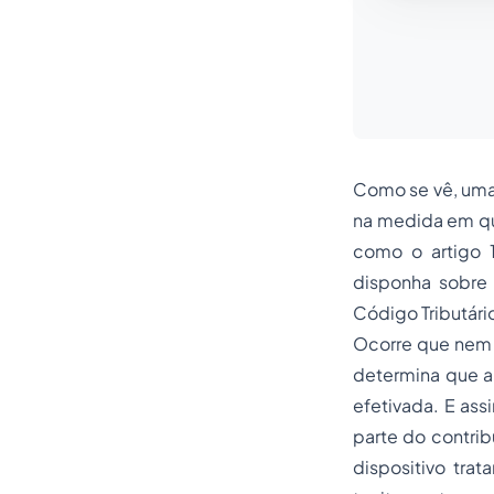
Como se vê, uma 
na medida em que
como o artigo 1
disponha sobre 
Código Tributári
Ocorre que nem a
determina que a 
efetivada. E ass
parte do contribu
dispositivo tra