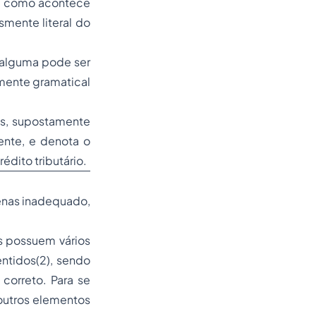
im, como acontece
smente literal do
a alguma pode ser
mente gramatical
es, supostamente
ente, e denota o
édito tributário.
penas inadequado,
as possuem vários
entidos(2), sendo
correto. Para se
 outros elementos