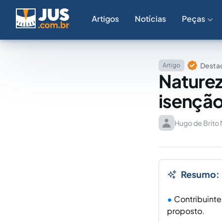
Artigos
Notícias
Peças
Destaq
Artigo
Nature
isenção 
Hugo de Brit
Resumo:
Contribuint
proposto.