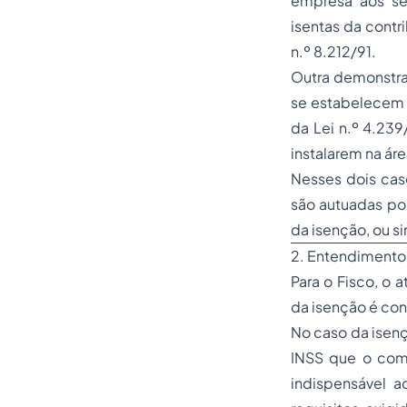
empresa aos seu
isentas da contri
n.º 8.212/91.
Outra demonstra
se estabelecem n
da Lei n.º 4.239
instalarem na á
Nesses dois cas
são autuadas po
da isenção, ou 
2. Entendiment
Para o Fisco, o 
da isenção é cons
No caso da isenç
INSS que o com
indispensável 