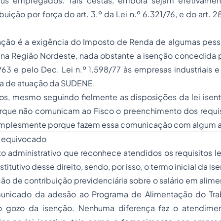
s empregados. Tais cestas, embora sejam efetivamente
buição por força do art. 3.º da Lei n.º 6.321/76, e do art. 28,
ção é a exigência do Imposto de Renda de algumas pesso
a Região Nordeste, nada obstante a isenção concedida pel
/63 e pelo Dec. Lei n.º 1.598/77 às empresas industriais e
rea de atuação da SUDENE.
os, mesmo seguindo fielmente as disposições da lei isent
rque não comunicam ao Fisco o preenchimento dos requis
simplesmente porque fazem essa comunicação com algum a
o equivocado
ato administrativo que reconhece atendidos os requisitos l
titutivo desse direito, sendo, por isso, o termo inicial da is
ão de contribuição previdenciária sobre o salário em alime
unicado da adesão ao Programa de Alimentação do Trab
ao gozo da isenção. Nenhuma diferença faz o atendime