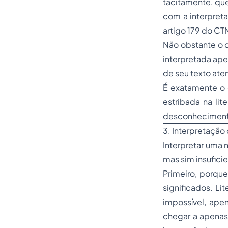
tacitamente, que
com a interpreta
artigo 179 do CT
Não obstante o d
interpretada ap
de seu texto ate
É exatamente o 
estribada na li
desconhecimento 
3. Interpretação
Interpretar uma 
mas sim insuficie
Primeiro, porque
significados. Li
impossível, ape
chegar a apena