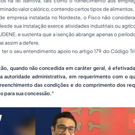
idos na lei isentiva, tais como o fornecimento aos empr
minado valor calórico, contendo certos tipos de alimentos, 
de empresa instalada no Nordeste, o Fisco não considera
desde sua instalação exerce atividades industriais ou agríc
DENE, e sustenta que a isenção abrange apenas o período 
ue assim a defere.
 ter o seu entendimento apoio no artigo 179 do Código Tri
enção, quando não concedida em caráter geral, é efetivad
 autoridade administrativa, em requerimento com o qu
reenchimento das condições e do comprimento dos requ
to para sua concessão."