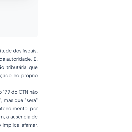
titude dos fiscais,
da autoridade. E,
o tributária que
rçado no próprio
go 179 do CTN não
", mas que "será"
 atendimento, por
fim, a ausência de
implica afirmar,