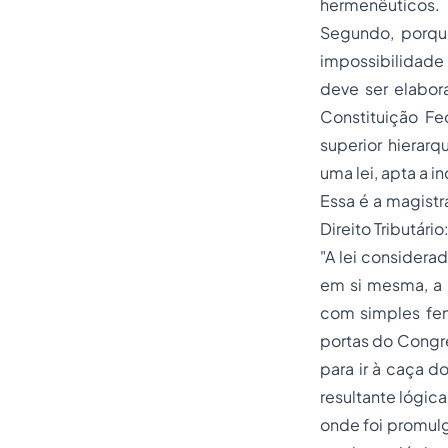
hermenêuticos.
Segundo, porque
impossibilidade 
deve ser elabo
Constituição Fe
superior hierarq
uma lei, apta a in
Essa é a magistr
Direito Tributário
"A lei considera
em si mesma, a l
com simples fenô
portas do Congre
para ir à caça do 
resultante lógic
onde foi promulg