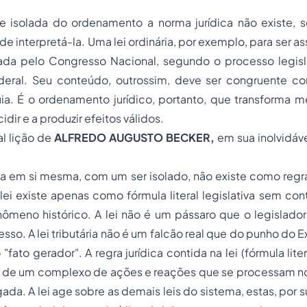
 isolada do ordenamento a norma jurídica não existe, 
de interpretá-la. Uma lei ordinária, por exemplo, para ser a
rada pelo Congresso Nacional, segundo o
processo
legisl
deral. Seu conteúdo, outrossim, deve ser congruente 
uia. É o ordenamento jurídico, portanto, que transforma 
cidir e a produzir efeitos válidos.
al lição de
ALFREDO AUGUSTO BECKER,
em sua inolvidáve
:
da em si mesma, com um ser isolado, não existe como regra 
ei existe apenas como fórmula literal legislativa sem con
meno histórico. A lei não é um pássaro que o legislador 
sso. A lei tributária não é um falcão real que do punho do E
"fato gerador". A regra jurídica contida na lei (fórmula litera
a de um complexo de ações e reações que se processam no 
ada. A lei age sobre as demais leis do sistema, estas, por s