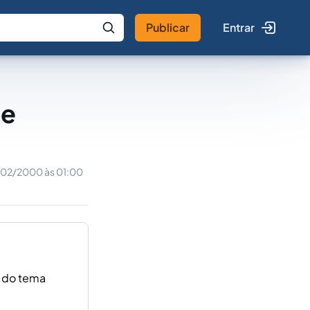
Publicar
Entrar
 IA
Buscar no Jus
de
/02/2000 às 01:00
 do tema