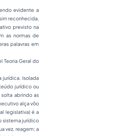
sendo evidente a
ssim reconhecida,
ativo previsto na
com as normas de
meras palavras em
l Teoria Geral do
jurídica. Isolada
teúdo jurídico ou
solta abrindo as
xecutivo alça vôo
l legislativa) é a
sistema jurídico
ua vez, reagem; a