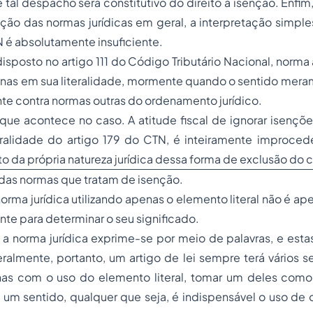
 tal despacho será constitutivo do direito à isenção. Enf
ção das normas jurídicas em geral, a interpretação simple
N é absolutamente insuficiente.
isposto no artigo 111 do Código Tributário Nacional, norm
enas em sua literalidade, mormente quando o sentido mera
nte contra normas outras do ordenamento jurídico.
que acontece no caso. A atitude fiscal de ignorar isençõ
teralidade do artigo 179 do CTN, é inteiramente improced
da própria natureza jurídica dessa forma de exclusão do cr
 das normas que tratam de isenção.
norma jurídica utilizando apenas o elemento literal não é a
nte para determinar o seu significado.
 a norma jurídica exprime-se por meio de palavras, e est
teralmente, portanto, um artigo de lei sempre terá vários s
nas com o uso do elemento literal, tomar um deles como 
s
um
sentido, qualquer que seja, é indispensável o uso de