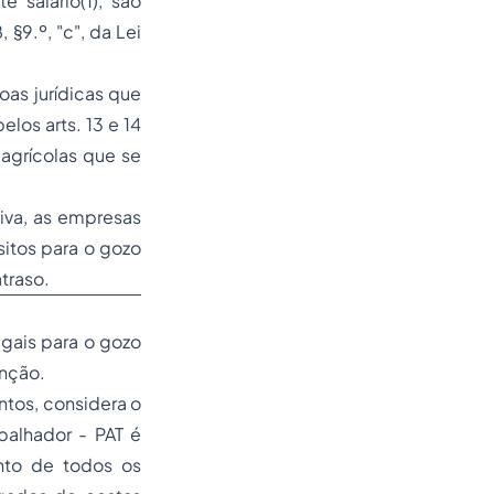
 salário(1), são
 §9.º, "c", da Lei
as jurídicas que
os arts. 13 e 14
 agrícolas que se
iva, as empresas
itos para o gozo
traso.
egais para o gozo
enção.
ntos, considera o
alhador - PAT é
nto de todos os