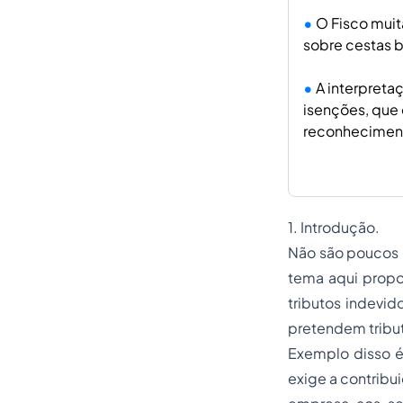
O Fisco muit
sobre cestas 
A interpretaç
isenções, que
reconhecimento
1. Introdução.
Não são poucos o
tema aqui propos
tributos indevi
pretendem tribut
Exemplo disso é
exige a contribu