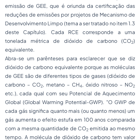
emissão de GEE, que é oriunda da certificação das
reduções de emissões por projetos de Mecanismo de
Desenvolvimento Limpo (tema a ser tratado no item 1.3
deste Capítulo). Cada RCE corresponde a uma
tonelada métrica de dióxido de carbono (CO
)
2
equivalente.
Abra-se um parênteses para esclarecer que se diz
dióxido de carbono equivalente
porque as moléculas
de GEE são de diferentes tipos de gases (dióxido de
carbono – CO
, metano – CH
, óxido nitroso – NO
2
4
2
etc.), cada qual com seu Potencial de Aquecimento
Global (
Global Warming Potential-GWP
). "
O GWP de
cada gás significa quanto mais (ou quanto menos) um
gás aumenta o efeito estufa em 100 anos comparada
com a mesma quantidade de CO
emitida ao mesmo
2
tempo. A molécula de dióxido de carbono tem valor