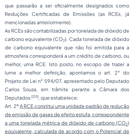
que passarão a ser oficialmente designados como
Reduções Certificadas de Emissões (as RCEs, já
mencionadas anteriormente).
As RCEs são contabilizadas por tonelada de dióxido de
carbono equivalente (CO
). Cada tonelada de dióxido
2
de carbono equivalente que não foi emitida para a
atmosfera corresponderá a um crédito de carbono, ou
melhor, uma RCE. Isto posto, no escopo de trazer a
lume a melhor definição, apontamos o art. 2° do
Projeto de Lei n° 594/07, apresentado pelo Deputado
Carlos Souza, em trâmite perante a Câmara dos
[05]
Deputados
, que estabelece:
Art. 2º
A RCE constitui uma unidade padrão de redução
de emissão de gases de efeito estufa, correspondente
a uma tonelada métrica de dióxido de carbono (CO
)
2
equivalente, calculada de acordo com o Potencial de