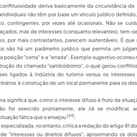
e conflituosidade deriva basicamente da circunstância de
ndividuais não têm por base um vínculo jurídico definido
to, contingentes, por vezes até ocasionais. Não se cu
çados, mas de interesses (conquanto relevantes), tem-se 
es, por mais contrastantes, parecem sustentáveis. É que
usos não há um
parâmetro jurídico
que permita um julgam
 a posição "certa" e a "errada". Exemplo sugestivo ocorreu n
rução do chamado "sambódromo", o qual gerou conflitos
sses ligados à indústria do turismo
versus
os interesses
trários à construção de um local permanente para os desf
a significa que, como o interesse difuso é fruto da situaç
não for exercido prontamente, ele irá se modificar,
[09]
ituação fática que o ensejou
.
a especializada, no entanto, critica a redação do artigo 8
de "interesses ou direitos difusos", aproximando os dois