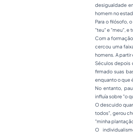
desigualdade en
homem no estado
Para o filósofo,
"teu" e "meu", e
Com a formação 
cercou uma faixa
homens. A partir 
Séculos depois 
firmado suas ba
enquanto o que 
No entanto, pau
influía sobre "o 
O descuido quan
todos", gerou chu
"minha plantação
O individualis