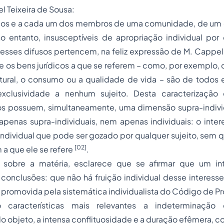
l Teixeira de Sousa:
dos e a cada um dos membros de uma comunidade, de um 
no entanto, insusceptíveis de apropriação individual por
eresses difusos pertencem, na feliz expressão de
M. Cappell
 os bens jurídicos a que se referem – como, por exemplo,
ltural, o consumo ou a qualidade de vida – são de todos
exclusividade a nenhum sujeito. Desta caracterização
os possuem, simultaneamente, uma dimensão supra-individu
penas supra-individuais, nem apenas individuais: o inter
individual que pode ser gozado por qualquer sujeito, sem 
[02]
 a que ele se refere
.
tar sobre a matéria, esclarece que se afirmar que um in
conclusões: que não há fruição individual desse interesse
 promovida pela sistemática individualista do Código de
Pr
aracterísticas mais relevantes a indeterminação d
 do objeto, a intensa conflituosidade e a duração efêmera, c