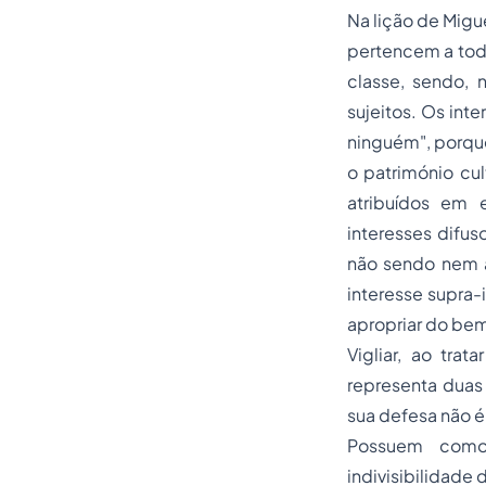
Na lição de Migue
pertencem a to
classe, sendo, 
sujeitos. Os int
ninguém", porque
o património cu
atribuídos em 
interesses difus
não sendo nem a
interesse supra-
apropriar do bem
Vigliar, ao tra
representa duas 
sua defesa não é
Possuem como c
indivisibilidade