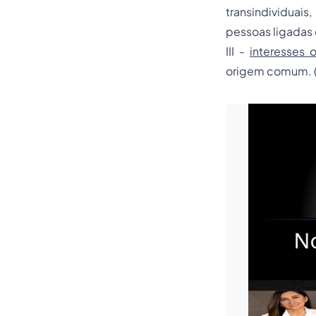
transindividuais
pessoas ligadas e
III -
interesses 
origem comum. (