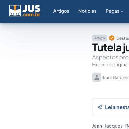
Artigos
Notícias
Peças
Destaq
Artigo
Tutela j
Aspectos pro
Exibindo página 
Bruna Barbier
Leia nest
Jean Jacques R