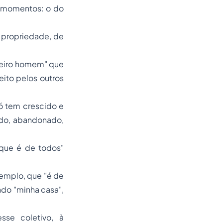
s momentos: o do
 propriedade, de
meiro homem" que
eito pelos outros
ó tem crescido e
ado, abandonado,
 que é de todos"
emplo, que "é de
indo "minha casa",
sse coletivo, à