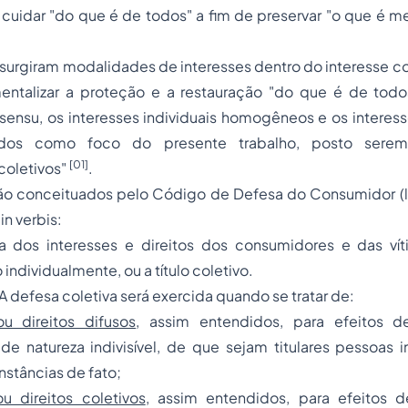
uidar "do que é de todos" a fim de preservar "o que é me
surgiram modalidades de interesses dentro do interesse c
mentalizar a proteção e a restauração "do que é de todos
 sensu
, os interesses individuais homogêneos e os interess
hidos como foco do presente trabalho, posto ser
[01]
coletivos"
.
são conceituados pelo Código de Defesa do Consumidor (le
,
in verbis
:
sa dos interesses e direitos dos consumidores e das ví
 individualmente, ou a título coletivo.
A defesa coletiva será exercida quando se tratar de:
ou direitos difusos
, assim entendidos, para efeitos 
, de natureza indivisível, de que sejam titulares pessoas
nstâncias de fato
;
ou direitos coletivos
, assim entendidos, para efeitos 