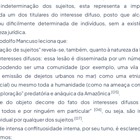
ndeterminação dos sujeitos, esta representa a imp
cada um dos titulares do interesse difuso, posto que 
u dificilmente determinada de indivíduos, sem a exist
a jurídica.
Rodolfo Mancuso leciona que:
ação de sujeitos" revela-se, também, quanto à natureza da
interesses difusos: essa lesão é disseminada por um núme
 podendo ser uma comunidade (por exemplo, uma vila
emissão de dejetos urbanos no mar) como uma etnia
acial) ou mesmo toda a humanidade (como na ameaça con
[05]
exploração" predatória e anáquica da Amazônica
.
dade do objeto decorre do fato dos interesses difus
[06]
or todos e por ninguém em particular"
, ou seja, são 
[07]
vidual por qualquer dos sujeitos
.
 de intensa conflituosidade interna, por seu turno, é esclar
rmos: