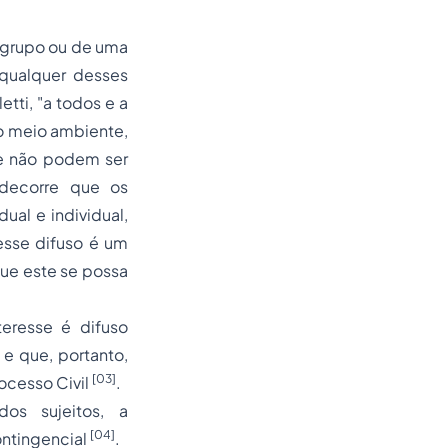
grupo ou de uma
 qualquer desses
etti
, "a todos e a
 o meio ambiente,
 e não podem ser
 decorre que os
al e individual,
esse difuso é um
que este se possa
teresse é difuso
 e que, portanto,
[03]
ocesso
Civil
.
os sujeitos, a
[04]
ontingencial
.