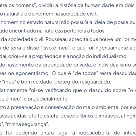
tre os homens", dividiu a história da humanidade em doi
 natural e o do homem na sociedade civil.
 o homem no estado natural não possuía a ideia de
posse
ou
 tudo encontrado na natureza pertencia a todos.
da sociedade civil, Rousseau acredita que houve um "pri
 de terra e disse "isso é meu", o que foi ingenuamente ac
daí, criou-se a
propriedade
e a noção do individualismo.
do nascimento da propriedade privada, o individualismo s
ses no egocentrismo. O que é "de todos" resta descuid
é "meu" é bem cuidado, protegido, resguardado.
latinamente foi-se verificando que o descuido sobre "o
que é meu", e prejudicialmente.
to à preservação e conservação do meio ambiente, por ex
vas ácidas, efeito estufa, desequilíbrios climáticos, ating
", "minha segurança".
mo foi cedendo então lugar à redescoberta do intere