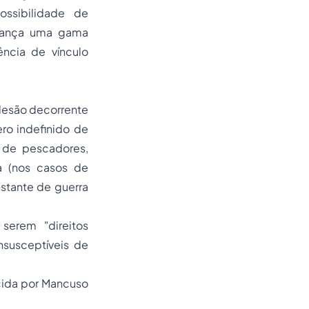
ossibilidade de
alcança uma gama
ência de vínculo
 lesão decorrente
ro indefinido de
 de pescadores,
 (nos casos de
stante de guerra
os serem
"direitos
insusceptíveis de
ecida por Mancuso