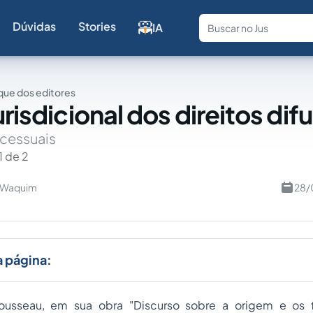
Dúvidas
Stories
IA
Fale com a
ue dos editores
urisdicional dos direitos dif
cessuais
1 de 2
i Waquim
28/
a página:
ousseau, em sua obra "Discurso sobre a origem e os