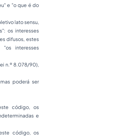
u" e "o que é do
oletivo
lato sensu
,
": os interesses
es difusos, estes
em
"os interesses
i n.º 8.078/90),
timas poderá ser
deste código,
os
 indeterminadas e
deste código, os