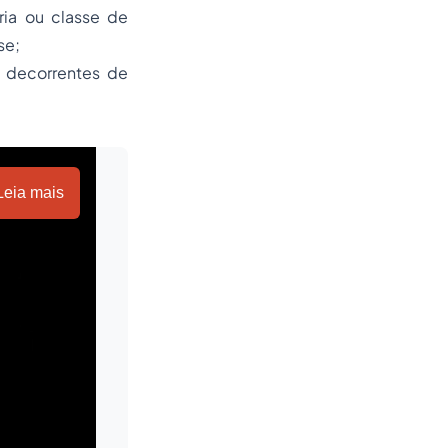
oria ou classe de
se;
s decorrentes de
Leia mais