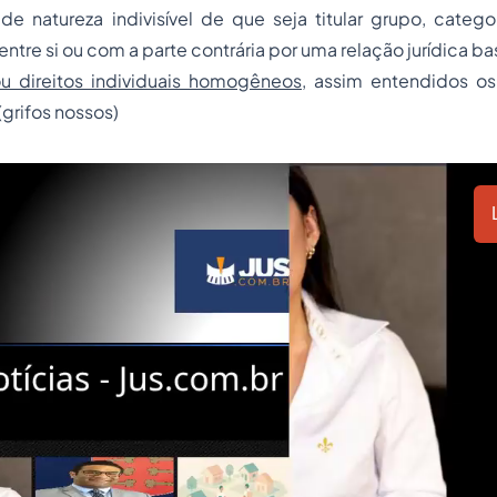
, de natureza indivisível de que seja titular grupo, categ
ntre si ou com a parte contrária por uma relação jurídica ba
ou direitos individuais homogêneos
, assim entendidos o
grifos nossos)