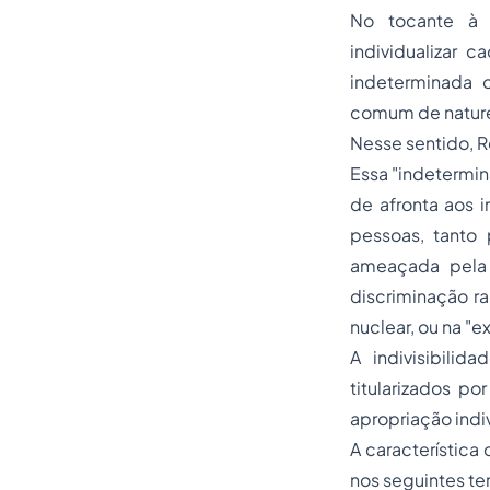
No tocante à i
individualizar 
indeterminada o
comum de naturez
Nesse sentido, 
Essa "indetermin
de afronta aos 
pessoas, tanto
ameaçada pela 
discriminação r
nuclear, ou na "
A indivisibili
titularizados p
apropriação indi
A característica
nos seguintes te