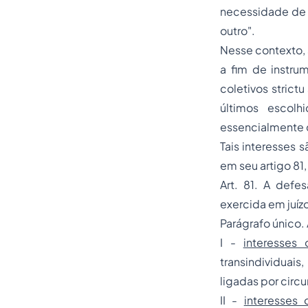
necessidade de c
outro".
Nesse contexto, 
a fim de instru
coletivos
strictu
últimos escol
essencialmente 
Tais interesses 
em seu artigo 81
Art. 81. A defe
exercida em juízo
Parágrafo único. 
I -
interesses 
transindividuais
ligadas por circu
II -
interesses 