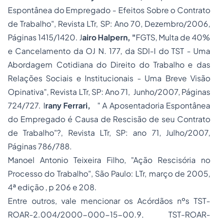
Espontânea do
Empregado
- Efeitos Sobre o Contrato
de Trabalho", Revista LTr, SP: Ano 70, Dezembro/2006,
Páginas 1415/1420. J
airo Halpern, "
FGTS, Multa de 40%
e Cancelamento da OJ N. 177, da SDI-I do TST - Uma
Abordagem Cotidiana do Direito do Trabalho e das
Relações Sociais e Institucionais - Uma Breve Visão
Opinativa", Revista LTr, SP: Ano 71, Junho/2007, Páginas
724/727. I
rany Ferrari,
" A
Aposentadoria
Espontânea
do Empregado é Causa de Rescisão de seu Contrato
de Trabalho"?, Revista LTr, SP: ano 71, Julho/2007,
Páginas 786/788.
Manoel Antonio Teixeira Filho, "Ação Rescisória no
Processo
do Trabalho", São Paulo: LTr, março de 2005,
4ª edição , p 206 e 208.
Entre outros, vale mencionar os Acórdãos nºs TST-
ROAR-2.004/2000-000-15-00.9, TST-ROAR-