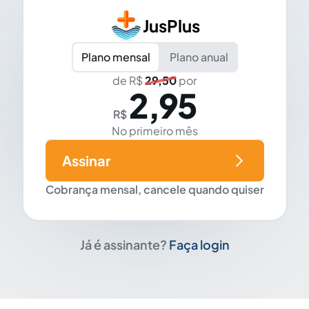
JusPlus
Plano mensal
Plano anual
de R$
29,50
por
2,95
R$
No primeiro mês
Assinar
Cobrança mensal, cancele quando quiser
Já é assinante?
Faça login