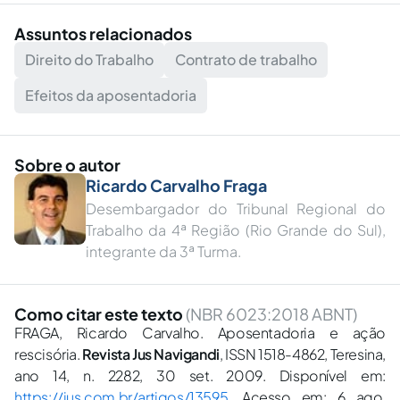
Assuntos relacionados
Direito do Trabalho
Contrato de trabalho
Efeitos da aposentadoria
Sobre o autor
Ricardo Carvalho Fraga
Desembargador do Tribunal Regional do
Trabalho da 4ª Região (Rio Grande do Sul),
integrante da 3ª Turma.
Como citar este texto
(NBR 6023:2018 ABNT)
FRAGA, Ricardo Carvalho. Aposentadoria e ação
rescisória.
Revista Jus Navigandi
, ISSN 1518-4862, Teresina,
ano 14, n. 2282, 30 set. 2009. Disponível em:
https://jus.com.br/artigos/13595
. Acesso em: 6 ago.