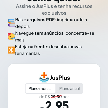
Assine o JusPlus e tenha recursos
exclusivos
Baixe
arquivos PDF
: imprima ou leia
depois
Navegue
sem anúncios
: concentre-se
mais
Esteja
na frente
: descubra novas
ferramentas
JusPlus
Plano mensal
Plano anual
de R$
29,50
por
2,95