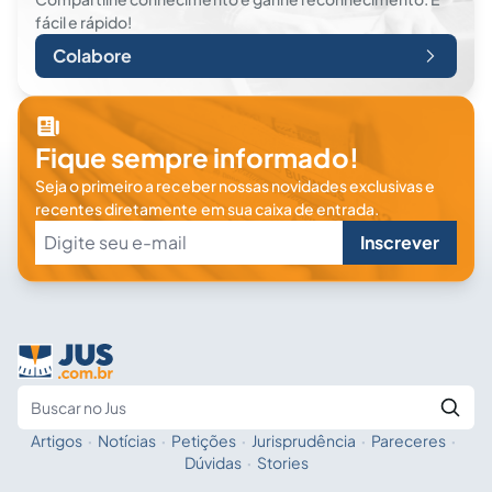
fácil e rápido!
Colabore
Fique sempre informado!
Seja o primeiro a receber nossas novidades exclusivas e
recentes diretamente em sua caixa de entrada.
Inscrever
Artigos
·
Notícias
·
Petições
·
Jurisprudência
·
Pareceres
·
Fale com a IA
Buscar no Jus
Dúvidas
·
Stories