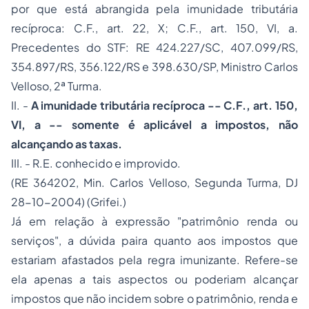
por que está abrangida pela imunidade tributária
recíproca: C.F., art. 22, X; C.F., art. 150, VI, a.
Precedentes do STF: RE 424.227/SC, 407.099/RS,
354.897/RS, 356.122/RS e 398.630/SP, Ministro Carlos
Velloso, 2ª Turma.
II. -
A imunidade tributária recíproca -- C.F., art. 150,
VI, a -- somente é aplicável a impostos, não
alcançando as taxas.
III. - R.E. conhecido e improvido.
(RE 364202, Min. Carlos Velloso, Segunda Turma, DJ
28-10-2004) (Grifei.)
Já em relação à expressão "patrimônio renda ou
serviços", a dúvida paira quanto aos impostos que
estariam afastados pela regra imunizante. Refere-se
ela apenas a tais aspectos ou poderiam alcançar
impostos que não incidem sobre o patrimônio, renda e