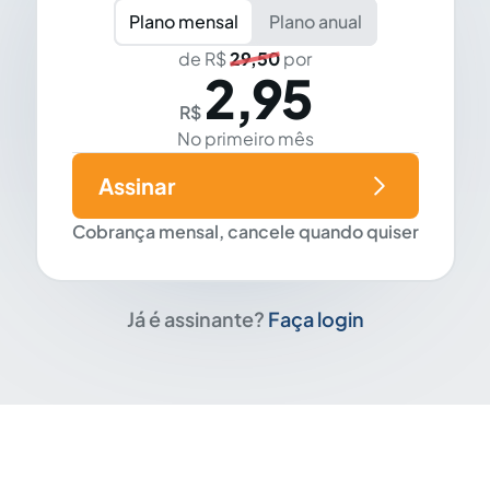
Plano mensal
Plano anual
de R$
29,50
por
2,95
R$
No primeiro mês
Assinar
Cobrança mensal, cancele quando quiser
Já é assinante?
Faça login