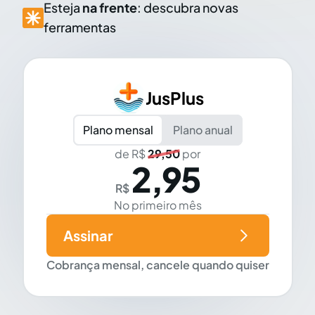
Esteja
na frente
: descubra novas
ferramentas
JusPlus
Plano mensal
Plano anual
de R$
29,50
por
2,95
R$
No primeiro mês
Assinar
Cobrança mensal, cancele quando quiser