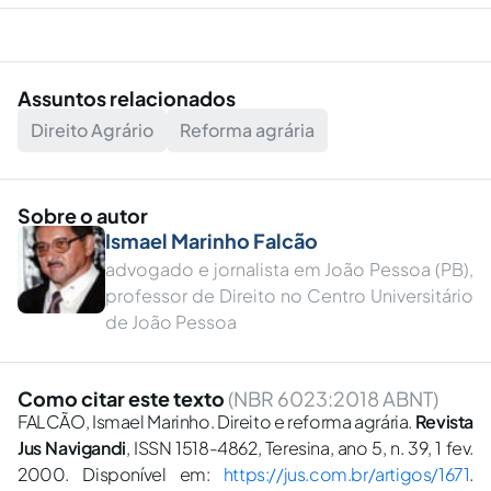
Assuntos relacionados
Direito Agrário
Reforma agrária
Sobre o autor
Ismael Marinho Falcão
advogado e jornalista em João Pessoa (PB),
professor de Direito no Centro Universitário
de João Pessoa
Como citar este texto
(NBR 6023:2018 ABNT)
FALCÃO, Ismael Marinho. Direito e reforma agrária.
Revista
Jus Navigandi
, ISSN 1518-4862, Teresina, ano 5, n. 39, 1 fev.
2000. Disponível em:
https://jus.com.br/artigos/1671
.