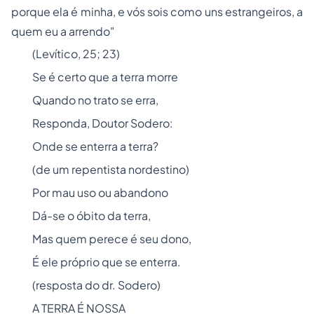
porque ela é minha, e vós sois como uns estrangeiros, a
quem eu a arrendo"
(Levítico, 25; 23)
Se é certo que a terra morre
Quando no trato se erra,
Responda, Doutor Sodero:
Onde se enterra a terra?
(
de um repentista nordestino
)
Por mau uso ou abandono
Dá-se o óbito da terra,
Mas quem perece é seu dono,
É ele próprio que se enterra.
(
resposta do dr. Sodero
)
A TERRA É NOSSA