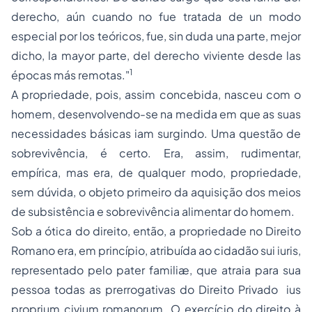
derecho, aún cuando no fue tratada de un modo
especial por los teóricos, fue, sin duda una parte, mejor
dicho, la mayor parte, del
derecho viviente
desde las
1
épocas más remotas."
A propriedade, pois, assim concebida, nasceu com o
homem, desenvolvendo-se na medida em que as suas
necessidades básicas iam surgindo. Uma questão de
sobrevivência, é certo. Era, assim, rudimentar,
empírica, mas era, de qualquer modo, propriedade,
sem dúvida, o objeto primeiro da aquisição dos meios
de subsistência e sobrevivência alimentar do homem.
Sob a ótica do direito, então, a
propriedade
no
Direito
Romano
era, em princípio, atribuída ao cidadão
sui iuris
,
representado pelo
pater familiæ,
que atraia para sua
pessoa todas as prerrogativas do Direito Privado 
ius
proprium civium romanorum.
O exercício do direito à