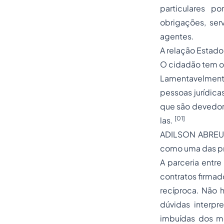
particulares p
obrigações, ser
agentes.
A relação Estado
O cidadão tem o d
Lamentavelmente
pessoas jurídic
que são devedora
[01]
las.
ADILSON ABREU D
como uma das pri
A parceria entre
contratos firma
recíproca. Não h
dúvidas interp
imbuídas dos me