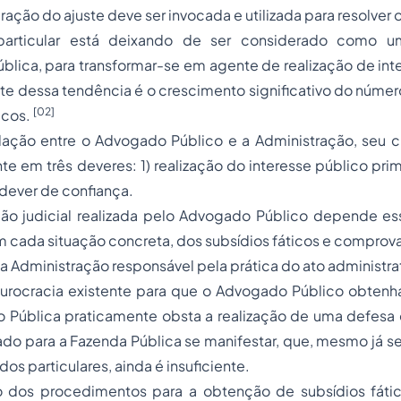
bração do ajuste deve ser invocada e utilizada para resolver o
particular está deixando de ser considerado como u
blica, para transformar-se em agente de realização de int
e dessa tendência é o crescimento significativo do núme
[02]
icos.
elação entre o Advogado Público e a Administração, seu c
 em três deveres: 1) realização do interesse público prim
 dever de confiança.
ão judicial realizada pelo Advogado Público depende e
m cada situação concreta, dos subsídios fáticos e compro
 da Administração responsável pela prática do ato administ
 burocracia existente para que o Advogado Público obtenh
o Pública praticamente obsta a realização de uma defesa 
ado para a Fazenda Pública se manifestar, que, mesmo já 
dos particulares, ainda é insuficiente.
o dos procedimentos para a obtenção de subsídios fáti