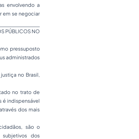
sas envolvendo a
r em se negociar
OS PÚBLICOS NO
como pressuposto
eus administrados
justiça
no Brasil,
tado no trato de
s é indispensável
 através dos mais
cidadãos, são o
 subjetivos dos