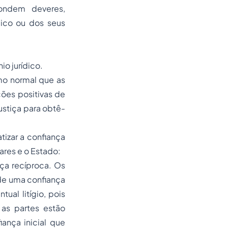
pondem deveres,
lico ou dos seus
io jurídico.
mo normal que as
ões positivas de
ustiça para obtê-
izar a confiança
ares e o Estado:
ça recíproca. Os
de uma confiança
ual litígio, pois
as partes estão
ança inicial que