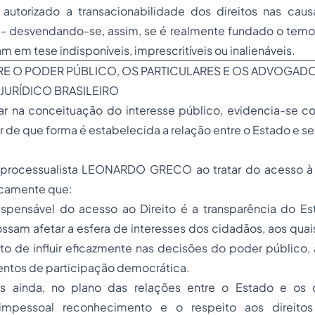
ia autorizado a transacionabilidade dos direitos nas cau
 - desvendando-se, assim, se é realmente fundado o temo
am em tese indisponíveis, imprescritíveis ou inalienáveis.
TRE O PODER PÚBLICO, OS PARTICULARES E OS ADVOGAD
URÍDICO BRASILEIRO
ar na conceituação do interesse público, evidencia-se 
 de que forma é estabelecida a relação entre o Estado e s
o processualista LEONARDO GRECO ao tratar do
acesso à 
icamente que:
ispensável do acesso ao Direito é a transparência do Es
sam afetar a esfera de interesses dos cidadãos, aos quai
ito de influir eficazmente nas decisões do poder público,
entos de participação democrática.
es ainda, no plano das relações entre o Estado e os 
mpessoal reconhecimento e o respeito aos direitos