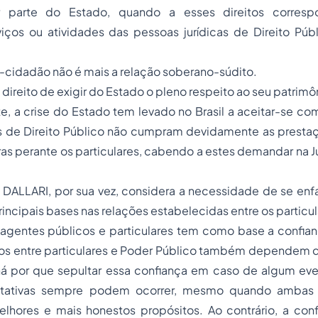
or parte do Estado, quando a esses direitos corres
viços ou atividades das pessoas jurídicas de Direito Púb
-cidadão não é mais a relação soberano-súdito.
ireito de exigir do Estado o pleno respeito ao seu patrimôn
, a crise do Estado tem levado no Brasil a aceitar-se co
as de Direito Público não cumpram devidamente as prestaç
s perante os particulares, cabendo a estes demandar na J
ALLARI, por sua vez, considera a necessidade de se enfat
ncipais bases nas relações estabelecidas entre os particul
 agentes públicos e particulares tem como base a confian
dos entre particulares e Poder Público também dependem 
á por que sepultar essa confiança em caso de algum event
retativas sempre podem ocorrer, mesmo quando ambas 
lhores e mais honestos propósitos. Ao contrário, a confi