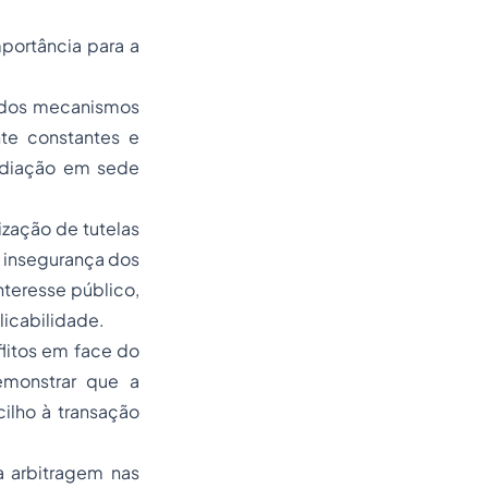
mportância para a
o dos mecanismos
nte constantes e
mediação em sede
lização de tutelas
a insegurança dos
nteresse público,
licabilidade.
litos em face do
monstrar que a
ilho à transação
 a
arbitragem
nas