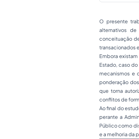
O presente tra
alternativos d
conceituação de
transacionados e
Embora existam 
Estado, caso do 
mecanismos e di
ponderação dos i
que torna autor
conflitos de form
Ao final do est
perante a Admin
Público como dis
e a melhoria da 