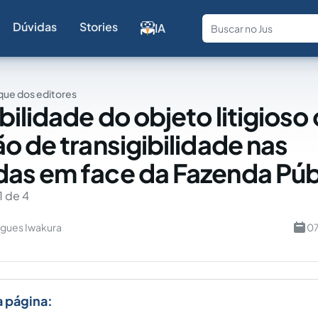
Dúvidas
Stories
IA
Fale com a
ue dos editores
bilidade do objeto litigios
o de transigibilidade nas
s em face da Fazenda Púb
1 de 4
igues Iwakura
07
a página: