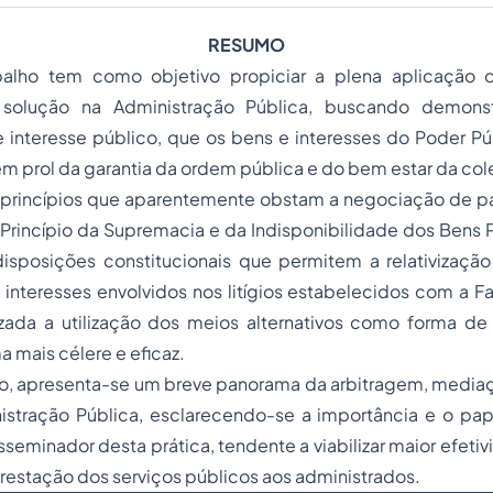
RESUMO
balho tem como objetivo propiciar a plena aplicação
e solução na Administração Pública, buscando demonstr
 interesse público, que os bens e interesses do Poder P
m prol da garantia da ordem pública e do bem estar da col
princípios que aparentemente obstam a negociação de pa
Princípio da Supremacia e da Indisponibilidade dos Bens 
sposições constitucionais que permitem a relativizaçã
nteresses envolvidos nos litígios estabelecidos com a Fa
izada a utilização dos meios alternativos como forma de
a mais célere e eficaz.
udo, apresenta-se um breve panorama da arbitragem,
media
istração Pública, esclarecendo-se a importância e o p
seminador desta prática, tendente a viabilizar maior efeti
prestação dos
serviços públicos
aos administrados.