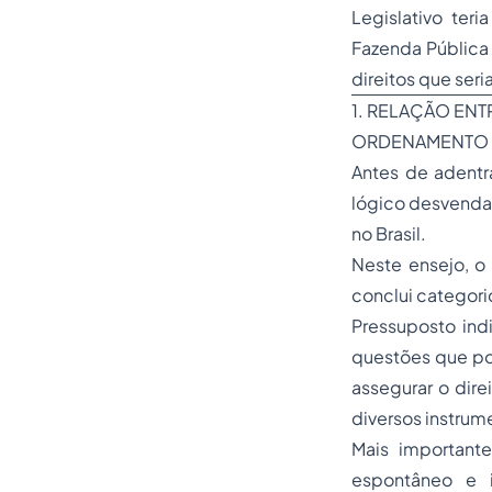
Legislativo ter
Fazenda Pública
direitos que seri
1. RELAÇÃO EN
ORDENAMENTO J
Antes de adentr
lógico desvendar
no Brasil.
Neste ensejo, 
conclui categor
Pressuposto ind
questões que pos
assegurar o dire
diversos instrum
Mais important
espontâneo e i