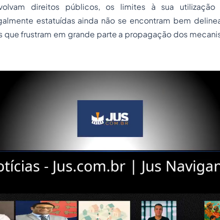
olvam direitos públicos, os limites à sua utilização
egalmente estatuídas ainda não se encontram bem deline
s que frustram em grande parte a propagação dos mecan