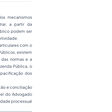
 dos mecanismos
ar, a partir da
úblico podem ser
etividade.
rticulares com o
Públicos, existem
o das normas e a
zenda Pública, o
 pacificação dos
ção
e
conciliação
apel do Advogado
vidade processual