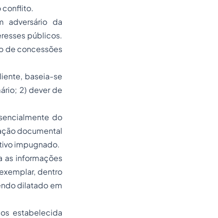
 conflito.
m adversário da
eresses públicos.
ro de concessões
liente, baseia-se
ário; 2) dever de
ssencialmente do
vação documental
rativo impugnado.
a as informações
exemplar, dentro
sendo dilatado em
cos estabelecida