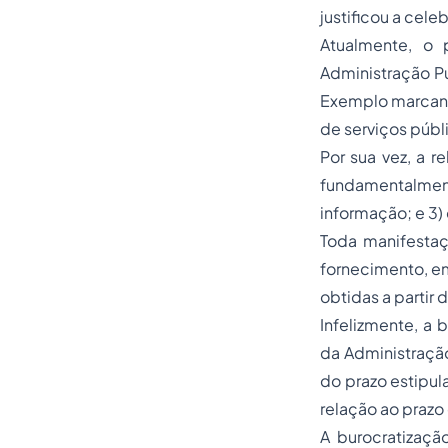
justificou a cele
Atualmente, o 
Administração Pú
Exemplo marcant
de serviços públ
Por sua vez, a r
fundamentalmente
informação; e 3)
Toda manifestaç
fornecimento, e
obtidas a partir
Infelizmente, a
da Administraçã
do prazo estipul
relação ao prazo 
A burocratizaçã