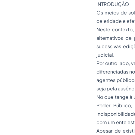
INTRODUÇÃO
Os meios de solu
celeridade e efe
Neste contexto,
alternativos de
sucessivas ediç
judicial.
Por outro lado, v
diferenciadas no
agentes públicos
seja pela ausênc
No que tange à u
Poder Público,
indisponibilida
com um ente esta
Apesar de exist