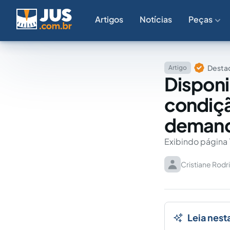
Artigos
Notícias
Peças
Destaq
Artigo
Disponi
condiçã
demanda
Exibindo página 
Cristiane Rodr
Leia nest