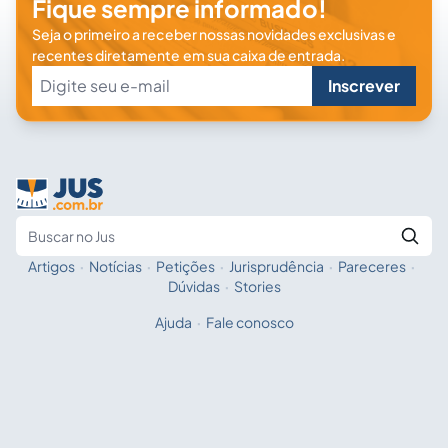
Fique sempre informado!
Seja o primeiro a receber nossas novidades exclusivas e
recentes diretamente em sua caixa de entrada.
Inscrever
Artigos
·
Notícias
·
Petições
·
Jurisprudência
·
Pareceres
·
Fale com a IA
Buscar no Jus
Dúvidas
·
Stories
Ajuda
·
Fale conosco