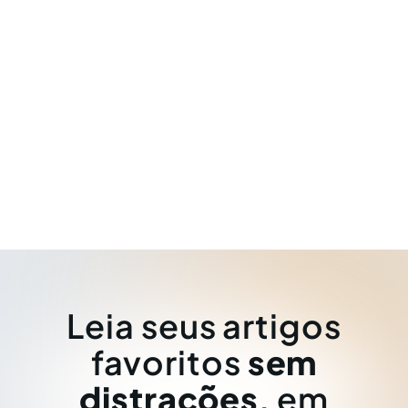
Leia seus artigos
favoritos
sem
distrações
, em