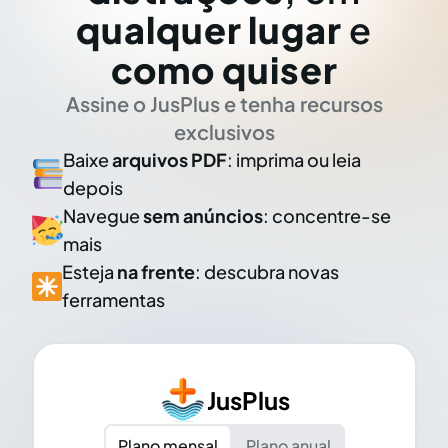
qualquer lugar
e
como quiser
Assine o JusPlus e tenha recursos
exclusivos
Baixe
arquivos PDF
: imprima ou leia
depois
Navegue
sem anúncios
: concentre-se
mais
Esteja
na frente
: descubra novas
ferramentas
JusPlus
Plano mensal
Plano anual