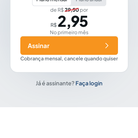
de R$
29,50
por
2,95
R$
No primeiro mês
Assinar
Cobrança mensal, cancele quando quiser
Já é assinante?
Faça login