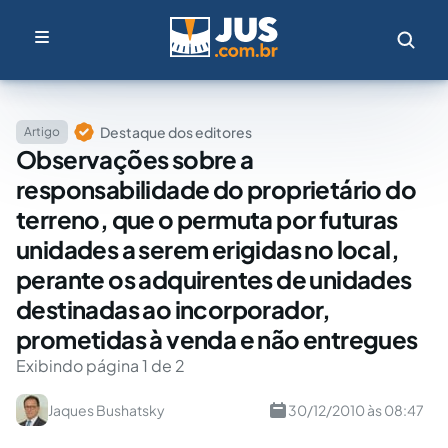
Destaque dos editores
Artigo
Observações sobre a
responsabilidade do proprietário do
terreno, que o permuta por futuras
unidades a serem erigidas no local,
perante os adquirentes de unidades
destinadas ao incorporador,
prometidas à venda e não entregues
Exibindo página 1 de 2
Jaques Bushatsky
30/12/2010 às 08:47