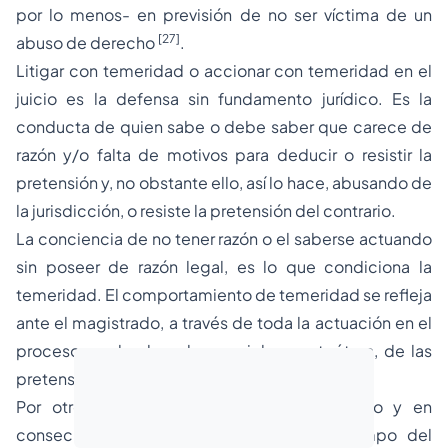
por lo menos- en previsión de no ser víctima de un
[27]
abuso de derecho
.
Litigar con temeridad o accionar con
temeridad
en el
juicio es la defensa sin fundamento jurídico. Es la
conducta de quien sabe o debe saber que carece de
razón y/o falta de motivos para deducir o resistir la
pretensión y, no obstante ello, así lo hace, abusando de
la jurisdicción, o resiste la pretensión del contrario.
La conciencia de no tener razón o el saberse actuando
sin poseer de razón legal, es lo que condiciona la
temeridad. El comportamiento de temeridad se refleja
ante el magistrado, a través de toda la actuación en el
proceso por lo absurdo, caprichoso, etcétera, de las
[28]
pretensiones o defensas
.
Por otro lado, recurrir al tedio, aburrimiento y en
consecuencia extender o prolongar el tiempo del