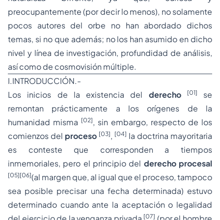
preocupantemente (por decir lo menos), no solamente
pocos autores del orbe no han abordado dichos
temas, si no que además; no los han asumido en dicho
nivel y línea de investigación, profundidad de análisis,
así como de cosmovisión múltiple.
I.INTRODUCCIÓN.-
[01]
Los inicios de la existencia del
derecho
se
remontan prácticamente a los orígenes de la
[02]
humanidad misma
, sin embargo, respecto de los
[03]
[04]
comienzos del
proceso
,
la doctrina mayoritaria
es conteste que corresponden a tiempos
inmemoriales, pero el principio del
derecho procesal
[05]
[06]
(al margen que, al igual que el
proceso
, tampoco
sea posible precisar una fecha determinada) estuvo
determinado cuando ante la aceptación o legalidad
[07]
del ejercicio de la venganza privada
(por el hombre