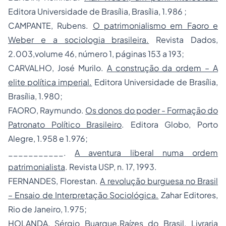
Editora Universidade de Brasília, Brasília, 1.986 ;
CAMPANTE, Rubens.
O patrimonialismo em Faoro e
Weber e a sociologia brasileira.
Revista Dados,
2.003,volume 46, número 1, páginas 153 a 193;
CARVALHO, José Murilo.
A construção da ordem – A
elite política imperial.
Editora Universidade de Brasília,
Brasília, 1.980;
FAORO, Raymundo.
Os donos do poder - Formação do
Patronato Político Brasileiro
. Editora Globo, Porto
Alegre, 1.958 e 1.976;
___________.
A aventura liberal numa ordem
patrimonialista
. Revista USP, n. 17, 1993.
FERNANDES, Florestan.
A revolução burguesa no Brasil
– Ensaio de Interpretação Sociológica.
Zahar Editores,
Rio de Janeiro, 1.975;
HOLANDA, Sérgio Buarque.
Raízes do Brasil
. Livraria