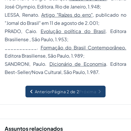
José Olympio, Editora, Rio de Janeiro, 1.948;
LESSA, Renato.
Artigo "Raízes do erro"
, publicado no
"Jornal do Brasil" em 11 de agosto de 2.001;
PRADO, Caio.
Evolução política do Brasil
.
Editora
Brasiliense , São Paulo, 1.953;
___________.
Formação do Brasil Contemporâne
o
.
Editora Brasiliense, São Paulo, 1.989;
SANDRONI, Paulo.
Dicionário de Economia
. Editora
Best-Seller/Nova Cultural, São Paulo, 1.987.
Anterior
Página 2 de 2
Próxima
Assuntos relacionados