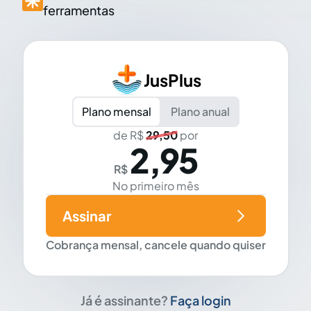
ferramentas
JusPlus
Plano mensal
Plano anual
de R$
29,50
por
2,95
R$
No primeiro mês
Assinar
Cobrança mensal, cancele quando quiser
Já é assinante?
Faça login