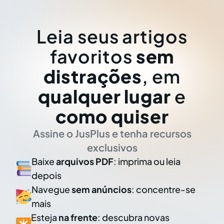
Leia seus artigos
favoritos
sem
distrações
, em
qualquer lugar
e
como quiser
Assine o JusPlus e tenha recursos
exclusivos
Baixe
arquivos PDF
: imprima ou leia
depois
Navegue
sem anúncios
: concentre-se
mais
Esteja
na frente
: descubra novas