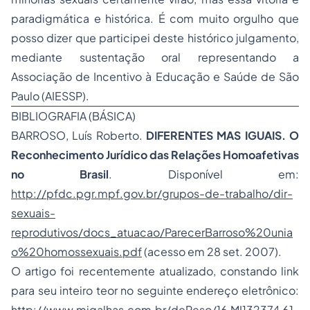
paradigmática e histórica. É com muito orgulho que
posso dizer que participei deste histórico julgamento,
mediante sustentação oral representando a
Associação de Incentivo à Educação e Saúde de São
Paulo (AIESSP).
BIBLIOGRAFIA (BÁSICA)
BARROSO, Luís Roberto.
DIFERENTES MAS IGUAIS. O
Reconhecimento Jurídico das Relações Homoafetivas
no Brasil
.
Disponível em:
http://pfdc.pgr.mpf.gov.br/grupos-de-trabalho/dir-
sexuais-
reprodutivos/docs_atuacao/ParecerBarroso%20unia
o%20homossexuais.pdf
(acesso em 28 set. 2007)
.
O artigo foi recentemente atualizado, constando link
para seu inteiro teor no seguinte endereço eletrônico:
http://www.migalhas.com.br/dePeso/16,MI132374,61