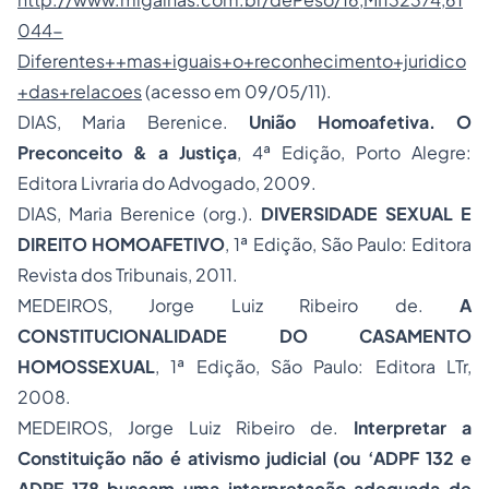
044-
Diferentes++mas+iguais+o+reconhecimento+juridico
+das+relacoes
(acesso em 09/05/11).
DIAS, Maria Berenice.
União Homoafetiva. O
Preconceito & a Justiça
, 4ª Edição, Porto Alegre:
Editora Livraria do Advogado, 2009.
DIAS, Maria Berenice (org.).
DIVERSIDADE SEXUAL E
DIREITO HOMOAFETIVO
, 1ª Edição, São Paulo: Editora
Revista dos Tribunais, 2011.
MEDEIROS, Jorge Luiz Ribeiro de.
A
CONSTITUCIONALIDADE DO CASAMENTO
HOMOSSEXUAL
, 1ª Edição, São Paulo: Editora LTr,
2008.
MEDEIROS, Jorge Luiz Ribeiro de.
Interpretar a
Constituição não é
ativismo judicial
(ou ‘ADPF 132 e
ADPF 178 buscam uma interpretação adequada de