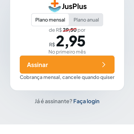
JusPlus
Plano mensal
Plano anual
de R$
29,50
por
2,95
R$
No primeiro mês
Assinar
Cobrança mensal, cancele quando quiser
Já é assinante?
Faça login