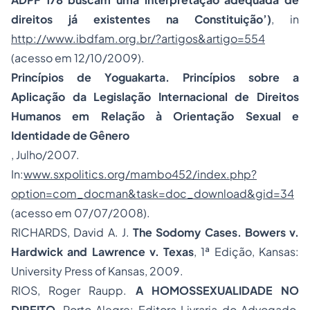
direitos já existentes na Constituição’)
,
in
http://www.ibdfam.org.br/?artigos&artigo=554
(acesso em 12/10/2009).
Princípios de Yoguakarta.
Princípios sobre a
Aplicação da Legislação Internacional de
Direitos
Humanos
em Relação à Orientação Sexual e
Identidade de Gênero
,
Julho/2007.
In
:
www.sxpolitics.org/mambo452/index.php?
option=com_docman&task=doc_download&gid=34
(acesso em 07/07/2008).
RICHARDS, David A. J.
The Sodomy Cases.
Bowers v.
Hardwick
and
Lawrence v. Texas
, 1ª Edição, Kansas:
University Press of Kansas, 2009.
RIOS, Roger Raupp.
A HOMOSSEXUALIDADE NO
DIREITO
, Porto Alegre: Editora Livraria do Advogado,