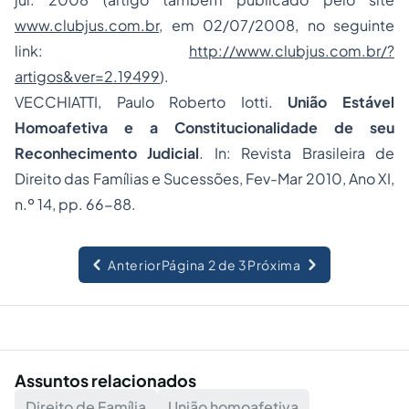
www.clubjus.com.br
, em 02/07/2008, no seguinte
link:
http://www.clubjus.com.br/?
artigos&ver=2.19499
).
VECCHIATTI, Paulo Roberto Iotti.
União Estável
Homoafetiva e a Constitucionalidade de seu
Reconhecimento Judicial
. In: Revista Brasileira de
Direito das Famílias e Sucessões, Fev-Mar 2010, Ano XI,
n.º 14, pp. 66-88.
Anterior
Página 2 de 3
Próxima
Assuntos relacionados
Direito de Família
União homoafetiva