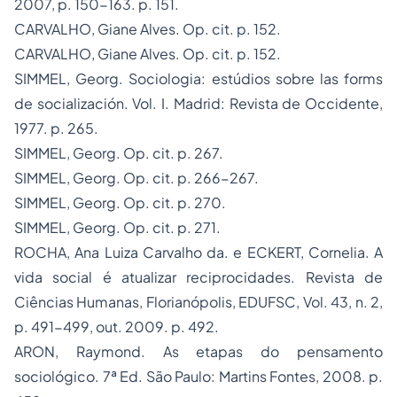
2007, p. 150-163. p. 151.
CARVALHO, Giane Alves.
Op. cit
. p. 152.
CARVALHO, Giane Alves.
Op. cit
. p. 152.
SIMMEL, Georg.
Sociologia: estúdios sobre las forms
de socialización
. Vol. I. Madrid: Revista de Occidente,
1977. p. 265.
SIMMEL, Georg.
Op. cit.
p. 267.
SIMMEL, Georg.
Op. cit.
p. 266-267.
SIMMEL, Georg.
Op. cit.
p. 270.
SIMMEL, Georg.
Op. cit.
p. 271.
ROCHA, Ana Luiza Carvalho da. e ECKERT, Cornelia. A
vida social é atualizar reciprocidades.
Revista de
Ciências Humanas
, Florianópolis, EDUFSC, Vol. 43, n. 2,
p. 491-499, out. 2009. p. 492.
ARON, Raymond.
As etapas do pensamento
sociológico
. 7ª Ed. São Paulo: Martins Fontes, 2008. p.