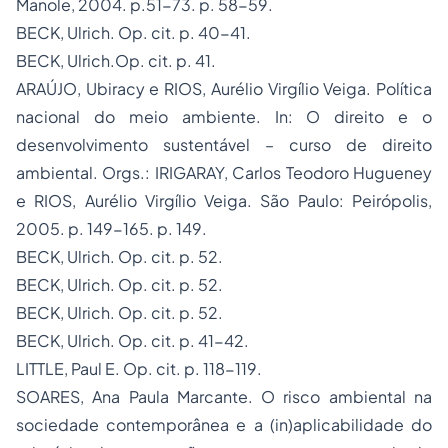
Manole, 2004. p.51-73. p. 58-59.
BECK, Ulrich.
Op. cit.
p. 40-41.
BECK, Ulrich.
Op. cit.
p. 41.
ARAÚJO, Ubiracy e RIOS, Aurélio Virgílio Veiga. Política
nacional do meio ambiente. In:
O direito e o
desenvolvimento sustentável – curso de direito
ambiental
. Orgs.: IRIGARAY, Carlos Teodoro Hugueney
e RIOS, Aurélio Virgílio Veiga. São Paulo: Peirópolis,
2005. p. 149-165. p. 149.
BECK, Ulrich.
Op. cit.
p. 52.
BECK, Ulrich.
Op. cit.
p. 52.
BECK, Ulrich.
Op. cit.
p. 52.
BECK, Ulrich.
Op. cit.
p. 41-42.
LITTLE, Paul E.
Op. c
it. p. 118-119.
SOARES, Ana Paula Marcante. O risco ambiental na
sociedade contemporânea e a (in)aplicabilidade do