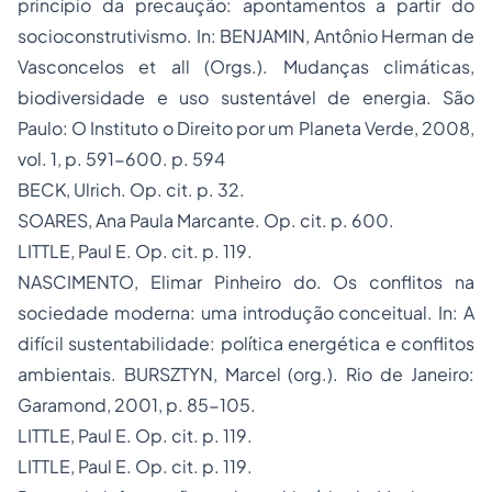
princípio da precaução: apontamentos a partir do
socioconstrutivismo. In: BENJAMIN, Antônio Herman de
Vasconcelos et all (Orgs.).
Mudanças climáticas,
biodiversidade e uso sustentável de energia.
São
Paulo: O Instituto o Direito por um Planeta Verde, 2008,
vol. 1, p. 591-600. p. 594
BECK, Ulrich.
Op. cit.
p. 32.
SOARES, Ana Paula Marcante.
Op. cit.
p. 600.
LITTLE, Paul E.
Op. c
it. p. 119.
NASCIMENTO, Elimar Pinheiro do. Os conflitos na
sociedade moderna: uma introdução conceitual. In:
A
difícil sustentabilidade: política energética e conflitos
ambientais
. BURSZTYN, Marcel (org.). Rio de Janeiro:
Garamond, 2001, p. 85-105.
LITTLE, Paul E.
Op. c
it. p. 119.
LITTLE, Paul E.
Op. c
it. p. 119.