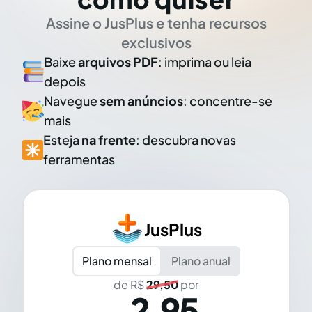
Assine o JusPlus e tenha recursos
exclusivos
Baixe
arquivos PDF
: imprima ou leia
depois
Navegue
sem anúncios
: concentre-se
mais
Esteja
na frente
: descubra novas
ferramentas
JusPlus
Plano mensal
Plano anual
de R$
29,50
por
2,95