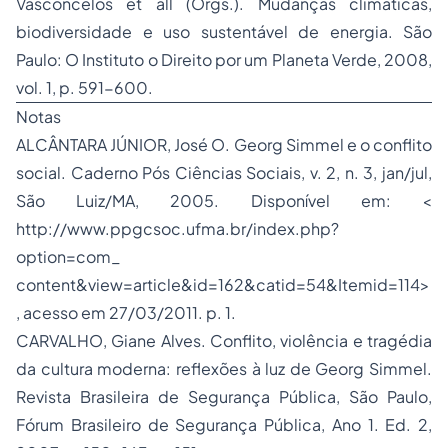
Vasconcelos et all (Orgs.).
Mudanças climáticas,
biodiversidade e uso sustentável de energia.
São
Paulo: O Instituto o Direito por um Planeta Verde, 2008,
vol. 1, p. 591-600.
Notas
ALCÂNTARA JÚNIOR, José O.
Georg Simmel e o conflito
social
. Caderno Pós Ciências Sociais, v. 2, n. 3, jan/jul,
São Luiz/MA, 2005. Disponível em: <
http://www.ppgcsoc.ufma.br/index.php?
option=com_
content&view=article&id=162&catid=54&Itemid=114>
, acesso em 27/03/2011. p. 1.
CARVALHO, Giane Alves. Conflito, violência e tragédia
da cultura moderna: reflexões à luz de Georg Simmel.
Revista Brasileira de Segurança Pública
, São Paulo,
Fórum Brasileiro de Segurança Pública, Ano 1.
Ed. 2,