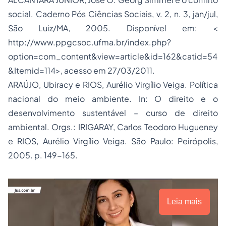
social
. Caderno Pós Ciências Sociais, v. 2, n. 3, jan/jul,
São Luiz/MA, 2005. Disponível em: <
http://www.ppgcsoc.ufma.br/index.php?
option=com_content&view=article&id=162&catid=54
&Itemid=114>, acesso em 27/03/2011.
ARAÚJO, Ubiracy e RIOS, Aurélio Virgílio Veiga. Política
nacional do meio ambiente. In:
O direito e o
desenvolvimento sustentável – curso de direito
ambiental
. Orgs.: IRIGARAY, Carlos Teodoro Hugueney
e RIOS, Aurélio Virgílio Veiga. São Paulo: Peirópolis,
2005. p. 149-165.
Leia mais