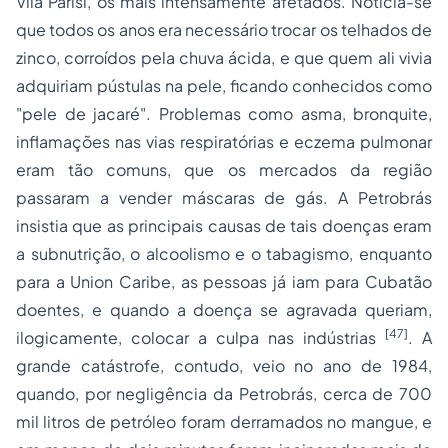
Vila Parisi, os mais intensamente afetados. Noticia-se
que todos os anos era necessário trocar os telhados de
zinco, corroídos pela chuva ácida, e que quem ali vivia
adquiriam pústulas na pele, ficando conhecidos como
"pele de jacaré". Problemas como asma, bronquite,
inflamações nas vias respiratórias e eczema pulmonar
eram tão comuns, que os mercados da região
passaram a vender máscaras de gás. A Petrobrás
insistia que as principais causas de tais doenças eram
a subnutrição, o alcoolismo e o tabagismo, enquanto
para a Union Caribe, as pessoas já iam para Cubatão
doentes, e quando a doença se agravada queriam,
[47]
ilogicamente, colocar a culpa nas indústrias
. A
grande catástrofe, contudo, veio no ano de 1984,
quando, por negligência da Petrobrás, cerca de 700
mil litros de petróleo foram derramados no mangue, e