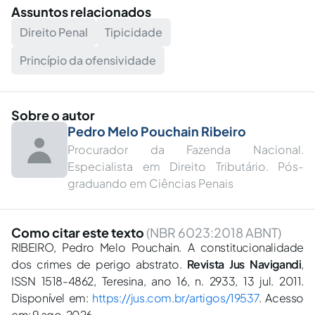
Assuntos relacionados
Direito Penal
Tipicidade
Princípio da ofensividade
Sobre o autor
Pedro Melo Pouchain Ribeiro
Procurador da Fazenda Nacional.
Especialista em Direito Tributário. Pós-
graduando em Ciências Penais
Como citar este texto
(NBR 6023:2018 ABNT)
RIBEIRO, Pedro Melo Pouchain. A constitucionalidade
dos crimes de perigo abstrato.
Revista Jus Navigandi
,
ISSN 1518-4862, Teresina, ano 16, n. 2933, 13 jul. 2011.
Disponível em:
https://jus.com.br/artigos/19537
. Acesso
em: 9 ago. 2026.