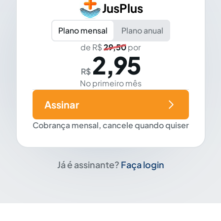
JusPlus
Plano mensal
Plano anual
de R$
29,50
por
2,95
R$
No primeiro mês
Assinar
Cobrança mensal, cancele quando quiser
Já é assinante?
Faça login