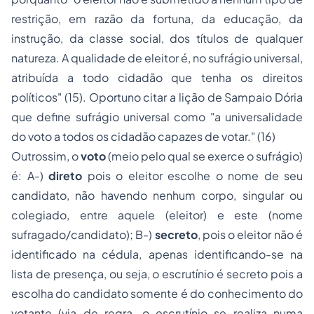
restrição, em razão da fortuna, da educação, da
instrução, da classe social, dos títulos de qualquer
natureza. A qualidade de eleitor é, no sufrágio universal,
atribuída a todo cidadão que tenha os direitos
políticos" (15).
Oportuno citar a lição de Sampaio Dória
que define sufrágio universal como
"a universalidade
do voto a todos os cidadão capazes de votar." (16)
Outrossim, o
voto
(meio pelo qual se exerce o sufrágio)
é: A-)
direto
pois o eleitor escolhe o nome de seu
candidato, não havendo nenhum corpo, singular ou
colegiado, entre aquele (eleitor) e este (nome
sufragado/candidato); B-)
secreto
, pois o eleitor não é
identificado na cédula, apenas identificando-se na
lista de presença, ou seja, o escrutínio é secreto pois a
escolha do candidato somente é do conhecimento do
votante (via de regra, o escrutínio se realiza numa