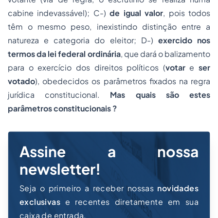
cabine indevassável); C-)
de igual valor
, pois todos
têm o mesmo peso, inexistindo distinção entre a
natureza e categoria do eleitor; D-)
exercido nos
termos da lei federal ordinária
, que dará o balizamento
para o exercício dos direitos políticos (
votar
e
ser
votado
), obedecidos os parâmetros fixados na regra
jurídica constitucional.
Mas quais são estes
parâmetros constitucionais ?
Assine a nossa
newsletter!
Seja o primeiro a receber nossas
novidades
exclusivas
e recentes diretamente em sua
caixa de entrada.