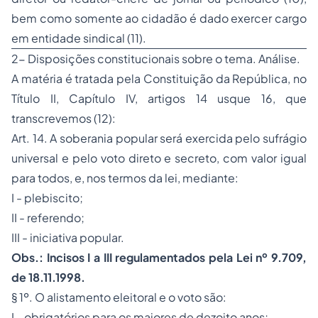
bem como somente ao cidadão é dado exercer cargo
em entidade sindical (11).
2- Disposições constitucionais sobre o tema. Análise.
A matéria é tratada pela Constituição da República, no
Título II, Capítulo IV, artigos 14
usque
16, que
transcrevemos (12):
Art. 14. A soberania popular será exercida pelo sufrágio
universal e pelo voto direto e secreto, com valor igual
para todos, e, nos termos da lei, mediante:
I - plebiscito;
II - referendo;
III - iniciativa popular.
Obs.: Incisos I a III regulamentados pela Lei nº 9.709,
de 18.11.1998.
§ 1º. O alistamento eleitoral e o voto são:
I - obrigatórios para os maiores de dezoito anos;