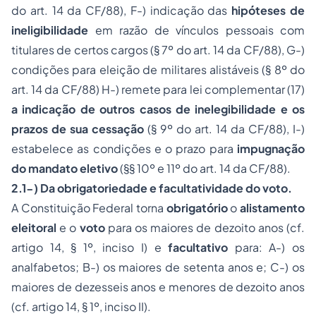
do art. 14 da CF/88), F-) indicação das
hipóteses de
ineligibilidade
em razão de vínculos pessoais com
titulares de certos cargos (§ 7º do art. 14 da CF/88), G-)
condições para eleição de militares alistáveis (§ 8º do
art. 14 da CF/88) H-) remete para lei complementar (17)
a indicação de outros casos de inelegibilidade e os
prazos de sua cessação
(§ 9º do art. 14 da CF/88), I-)
estabelece as condições e o prazo para
impugnação
do mandato eletivo
(§§ 10º e 11º do art. 14 da CF/88).
2.1-) Da obrigatoriedade e facultatividade do voto.
A Constituição Federal torna
obrigatório
o
alistamento
eleitoral
e o
voto
para os maiores de dezoito anos (cf.
artigo 14, § 1º, inciso I) e
facultativo
para: A-) os
analfabetos; B-) os maiores de setenta anos e; C-) os
maiores de dezesseis anos e menores de dezoito anos
(cf. artigo 14, § 1º, inciso II).