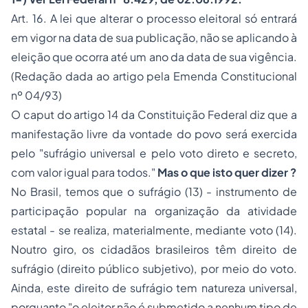
Art. 16. A lei que alterar o
processo
eleitoral só entrará
em vigor na data de sua publicação, não se aplicando à
eleição que ocorra até um ano da data de sua vigência.
(Redação dada ao artigo pela Emenda Constitucional
nº 04/93)
O
caput
do artigo 14 da Constituição Federal diz que a
manifestação livre da vontade do povo será exercida
pelo
"sufrágio universal e pelo voto direto e secreto,
com valor igual para todos."
Mas o que isto quer dizer ?
No Brasil, temos que o sufrágio (13) - instrumento de
participação popular na organização da atividade
estatal - se realiza, materialmente, mediante
voto (14)
.
Noutro giro, os cidadãos brasileiros têm
direito de
sufrágio
(direito público subjetivo), por meio do voto.
Ainda, este
direito de sufrágio
tem natureza universal,
porquanto
"o eleitor não é submetido a nenhum tipo de