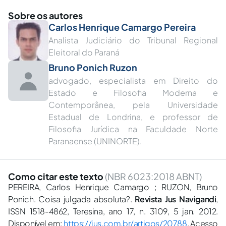
Sobre os autores
Carlos Henrique Camargo Pereira
Analista Judiciário do Tribunal Regional
Eleitoral do Paraná
Bruno Ponich Ruzon
advogado, especialista em Direito do
Estado e Filosofia Moderna e
Contemporânea, pela Universidade
Estadual de Londrina, e professor de
Filosofia Jurídica na Faculdade Norte
Paranaense (UNINORTE).
Como citar este texto
(NBR 6023:2018 ABNT)
PEREIRA, Carlos Henrique Camargo ; RUZON, Bruno
Ponich. Coisa julgada absoluta?.
Revista Jus Navigandi
,
ISSN 1518-4862, Teresina, ano 17, n. 3109, 5 jan. 2012.
Disponível em:
https://jus.com.br/artigos/20788
. Acesso