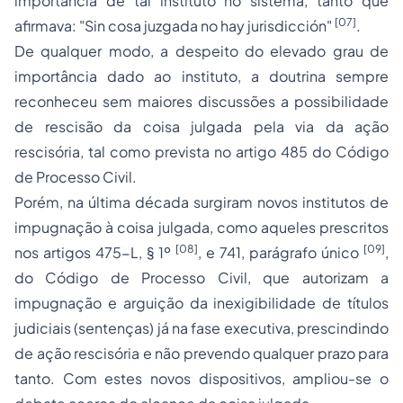
importância de tal instituto no sistema, tanto que
[07]
afirmava: "Sin cosa juzgada no hay jurisdicción"
.
De qualquer modo, a despeito do elevado grau de
importância dado ao instituto, a doutrina sempre
reconheceu sem maiores discussões a possibilidade
de rescisão da coisa julgada pela via da ação
rescisória, tal como prevista no artigo 485 do Código
de Processo Civil.
Porém, na última década surgiram novos institutos de
impugnação à coisa julgada, como aqueles prescritos
[08]
[09]
nos artigos 475-L, § 1º
, e 741, parágrafo único
,
do Código de Processo Civil, que autorizam a
impugnação e arguição da inexigibilidade de títulos
judiciais (sentenças) já na fase executiva, prescindindo
de
ação rescisória
e não prevendo qualquer prazo para
tanto. Com estes novos dispositivos, ampliou-se o